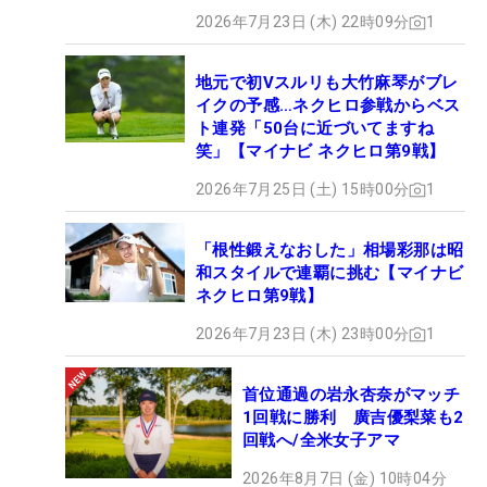
2026年7月23日 (木) 22時09分
1
地元で初Vスルリも大竹麻琴がブレ
イクの予感…ネクヒロ参戦からベス
ト連発「50台に近づいてますね
笑」【マイナビ ネクヒロ第9戦】
2026年7月25日 (土) 15時00分
1
「根性鍛えなおした」相場彩那は昭
和スタイルで連覇に挑む【マイナビ
ネクヒロ第9戦】
2026年7月23日 (木) 23時00分
1
首位通過の岩永杏奈がマッチ
1回戦に勝利 廣吉優梨菜も2
回戦へ/全米女子アマ
2026年8月7日 (金) 10時04分