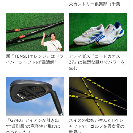
栄カントリー俱楽部（千葉
県）
新『TENSEIオレンジ』はドラ
アディダス『コードカオス
イバーシャフトの“最適解”
27』は強烈な蹴りでパワーを
生む
『G740』アイアンが引き出
スイスの叡智が生んだTPTシ
す“反則級”の寛容性と飛びは
ャフトで、ゴルフを異次元の
本当だった！
世界へ