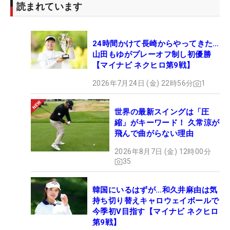
同じミスをしないようにしたいですね」。初優勝を
読まれています
バースデーVで飾りたい。（文・小池文子）
24時間かけて長崎からやってきた…
山田もゆがプレーオフ制し初優勝
【マイナビ ネクヒロ第9戦】
2026年7月24日 (金) 22時56分
1
世界の最新スイングは「圧
縮」がキーワード！ 久常涼が
飛んで曲がらない理由
2026年8月7日 (金) 12時00分
35
韓国にいるはずが…和久井麻由は気
持ち切り替えキャロウェイボールで
今季初V目指す【マイナビ ネクヒロ
第9戦】