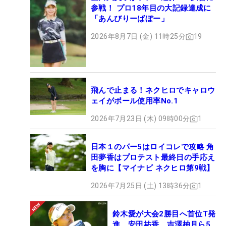
参戦！ プロ18年目の大記録達成に
「あんびりーばぼー」
2026年8月7日 (金) 11時25分
19
飛んで止まる！ネクヒロでキャロウ
ェイがボール使用率No.1
2026年7月23日 (木) 09時00分
1
日本１のパー5はロイコレで攻略 角
田夢香はプロテスト最終日の手応え
を胸に【マイナビ ネクヒロ第9戦】
2026年7月25日 (土) 13時36分
1
鈴木愛が大会2勝目へ首位T発
進 安田祐香、吉澤柚月ら5