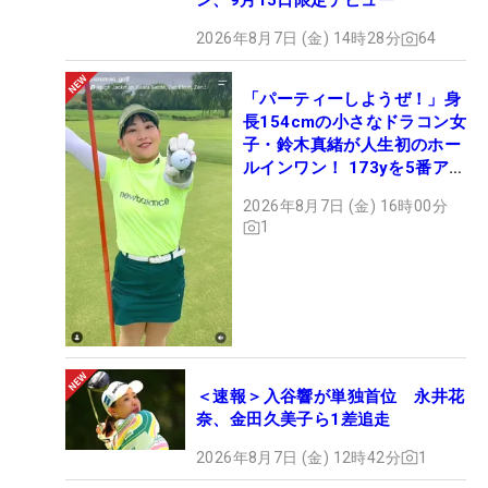
ン、9月15日限定デビュー
2026年8月7日 (金) 14時28分
64
「パーティーしようぜ！」身
長154cmの小さなドラコン女
子・鈴木真緒が人生初のホー
ルインワン！ 173yを5番アイ
アンで会心のショット
2026年8月7日 (金) 16時00分
1
＜速報＞入谷響が単独首位 永井花
奈、金田久美子ら1差追走
2026年8月7日 (金) 12時42分
1