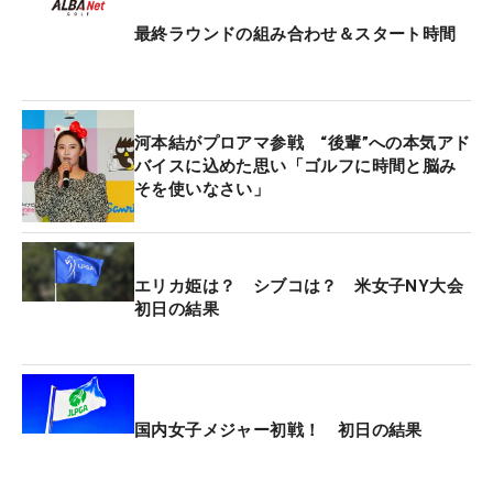
ールが飛んでしまう。「アイアンがいつもより1番
最終ラウンドの組み合わせ＆スタート時間
手違って、縦距離を合わせるのが難しかった」と3
オーバーでハーフターン。「ティショットの狙い目
が狭くて、嫌だなと思うホールが多かった。チャン
スについても、パットが一筋外れてしまってボギ
河本結がプロアマ参戦 “後輩”への本気アド
ー」とグリーン上でも苦戦したが、後半は連続バー
バイスに込めた思い「ゴルフに時間と脳み
そを使いなさい」
ディを奪うなどスコアを伸ばした。
現在、丸山は地元・熊本県に拠点をおき、練習に励
んでいる。竹田麗央と同じ熊本国府高校の出身で竹
エリカ姫は？ シブコは？ 米女子NY大会
初日の結果
田の先輩にあたる。「入れ替わりだったのであまり
関わりはなかったけど、小さい頃から体格いいなと
思っていた。それでポンポンポンって上に行ったか
ら悔しい気持ちもある」と一目おいていた存在だっ
た。さらに、マイネク出身の青木香奈子とは仲よし
国内女子メジャー初戦！ 初日の結果
で、「去年プロテストに受かって、ステップ・アッ
プ・ツアーも勝ったから私もそろそろついていかな