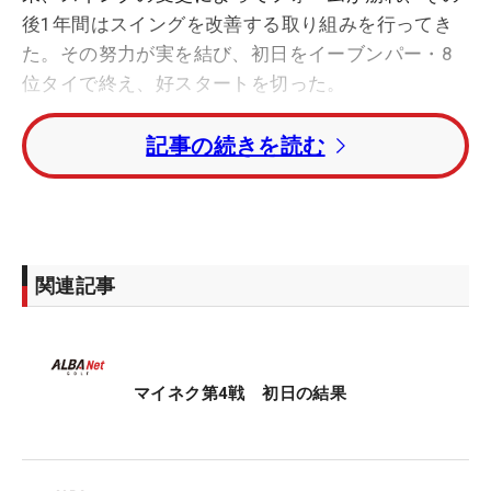
後1年間はスイングを改善する取り組みを行ってき
た。その努力が実を結び、初日をイーブンパー・8
位タイで終え、好スタートを切った。
記事の続きを読む
昨年は1試合に出場したが、「ショットもパターも
思うように打てない時期が続いて、しんどかった」
と振り返る。「今年はやりたいスイングができるよ
うになった。久々のマイネクの試合で自分がどれだ
けできるかが試せるのがすごい楽しみでした」とも
関連記事
どかしさから解放され、前向きな気持ちを覗かせ
た。
今大会の開催地は国内男子ツアー「フジサンケイク
マイネク第4戦 初日の結果
ラシック」の舞台になっていた富士桜カントリー倶
楽部（山梨県）。富士北麓に位置し、標高1000メー
トルの丘陵コースだ。標高が高く空気が軽い分、ボ