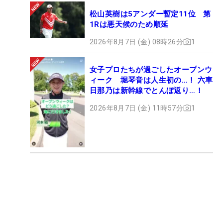
松山英樹は5アンダー暫定11位 第
1Rは悪天候のため順延
2026年8月7日 (金) 08時26分
1
女子プロたちが過ごしたオープンウ
ィーク 堀琴音は人生初の…！ 六車
日那乃は新幹線でとんぼ返り…！
2026年8月7日 (金) 11時57分
1