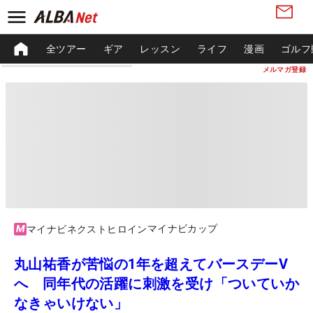
全ツアー
ギア
レッスン
ライフ
漫画
ゴルフ
メルマガ登録
マイナビカップ
マイナビネクストヒロイン
丸山祐香が苦悩の1年を超えてバースデーV
へ 同年代の活躍に刺激を受け「ついていか
なきゃいけない」