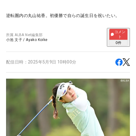
逆転圏内の丸山祐香。初優勝で自らの誕生日を祝いたい。
コメン
所属
ALBA Net編集部
ト
小池 文子
/
Ayako Koike
0
件
配信日時：
2025年5月9日 10時00分