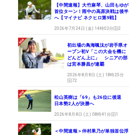
【中間速報】大竹麻琴、山田もゆが
首位ターン！雨中の高原決戦は後半
へ【マイナビ ネクヒロ第9戦】
2026年7月24日 (金) 14時02分
2
初出場の鳥海颯汰が岩手県オ
ープン初V「この大会を機に
どんどん上に」 シニアの部
は宮本勝昌が連覇
2026年8月8日 (土) 18時25分
72
松山英樹は「69」も26位に後退
日本勢2人が決勝へ
2026年8月8日 (土) 08時41分
1
＜中間速報＞仲村果乃が単独首位浮