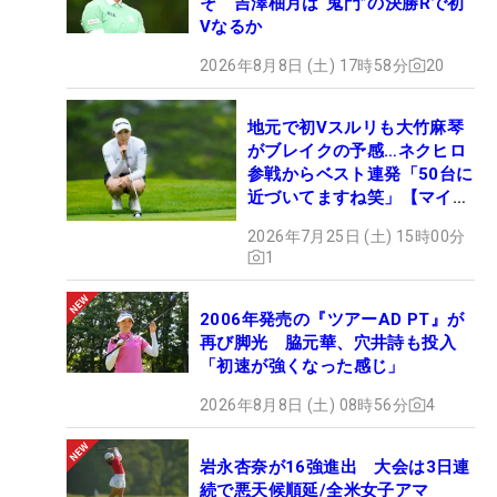
そ 吉澤柚月は“鬼門”の決勝Rで初
Vなるか
2026年8月8日 (土) 17時58分
20
地元で初Vスルリも大竹麻琴
がブレイクの予感…ネクヒロ
参戦からベスト連発「50台に
近づいてますね笑」【マイナ
ビ ネクヒロ第9戦】
2026年7月25日 (土) 15時00分
1
2006年発売の『ツアーAD PT』が
再び脚光 脇元華、穴井詩も投入
「初速が強くなった感じ」
2026年8月8日 (土) 08時56分
4
岩永杏奈が16強進出 大会は3日連
続で悪天候順延/全米女子アマ