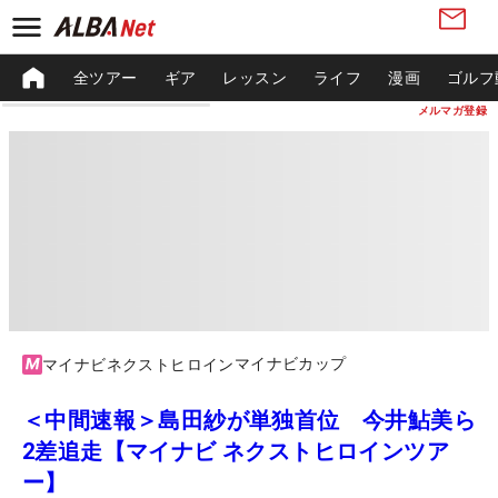
全ツアー
ギア
レッスン
ライフ
漫画
ゴルフ
メルマガ登録
マイナビカップ
マイナビネクストヒロイン
＜中間速報＞島田紗が単独首位 今井鮎美ら
2差追走【マイナビ ネクストヒロインツア
ー】