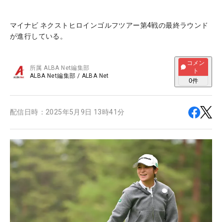
マイナビ ネクストヒロインゴルフツアー第4戦の最終ラウンド
が進行している。
コメン
所属
ALBA Net編集部
ト
ALBA Net編集部
/
ALBA Net
0
件
配信日時：
2025年5月9日 13時41分