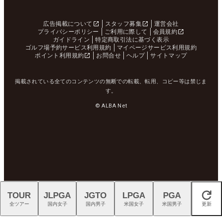
広告掲載について
スタッフ募集
運営会社
プライバシーポリシー
ご利用に際して
会員規約
ガイドライン
特定商取引法に基づく表示
ゴルフ場予約サービス利用規約
マイページサービス利用規約
ポイント利用規約
お問合せ
ヘルプ
サイトマップ
掲載されている全てのコンテンツの無断での転載、転用、コピー等は禁じま
す。
© ALBA Net
TOUR
JLPGA
JGTO
LPGA
PGA
閉じる
全ツアー
国内女子
国内男子
米国女子
米国男子
更新