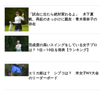
の機会を提供して大きく羽ばたいてもらいたい」と
いう思いから2019年に開始。25年は16試合前後が
「試合に出たら絶対変わるよ」 木下夏
予定。出場選手はポイントランキング、前回大会成
帆、再起のきっかけに親友・青木香奈子の
存在
績上位者、主催者推薦、マイナビQTランキング、フ
ァン投票などにより決められる。
完成度の高いスイングをしている女子プロ
は？ 1位～10位を発表【ランキング】
エリカ姫は？ シブコは？ 米女子NY大会
のリーダーボード