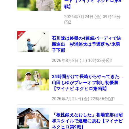
ート【マイナビ ネクヒロ第9
戦】
2026年7月24日 (金) 09時15分
2
石川遼は終盤の4連続バーディで決
勝進出 杉浦悠太は予選落ち/米男
子下部
2026年8月8日 (土) 10時33分
1
24時間かけて長崎からやってきた…
山田もゆがプレーオフ制し初優勝
【マイナビ ネクヒロ第9戦】
2026年7月24日 (金) 22時56分
1
「根性鍛えなおした」相場彩那は昭
和スタイルで連覇に挑む【マイナビ
ネクヒロ第9戦】