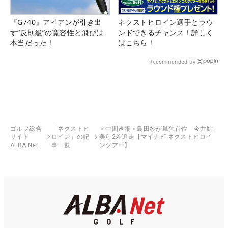
『G740』アイアンが引き出
ネクストヒロイン選手とラウ
す“反則級”の寛容性と飛びは
ンドできるチャンス！詳しく
本当だった！
はこちら！
Recommended by
ゴルフ総合
「ネクストヒ
＜中間速報＞島田紗が単独首位 今井鮎
サイト
ロイン」の記
美ら2差追走【マイナビ ネクストヒロイ
ALBA Net
事一覧
ンツアー】