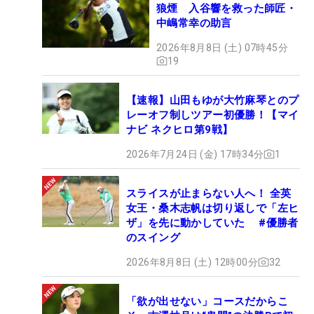
狼煙 入谷響を救った師匠・
中嶋常幸の助言
2026年8月8日 (土) 07時45分
19
【速報】山田もゆが大竹麻琴とのプ
レーオフ制しツアー初優勝！【マイ
ナビ ネクヒロ第9戦】
2026年7月24日 (金) 17時34分
1
スライスが止まらない人へ！ 全英
女王・桑木志帆は切り返しで「左ヒ
ザ」を先に動かしていた #優勝者
のスイング
2026年8月8日 (土) 12時00分
32
「欲が出せない」コースだからこ