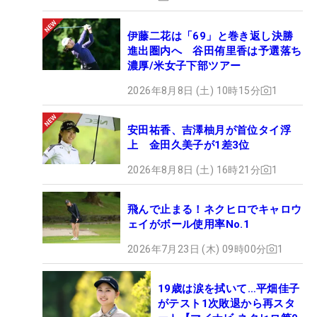
伊藤二花は「69」と巻き返し決勝
進出圏内へ 谷田侑里香は予選落ち
濃厚/米女子下部ツアー
2026年8月8日 (土) 10時15分
1
安田祐香、吉澤柚月が首位タイ浮
上 金田久美子が1差3位
2026年8月8日 (土) 16時21分
1
飛んで止まる！ネクヒロでキャロウ
ェイがボール使用率No.1
2026年7月23日 (木) 09時00分
1
19歳は涙を拭いて…平畑佳子
がテスト1次敗退から再スタ