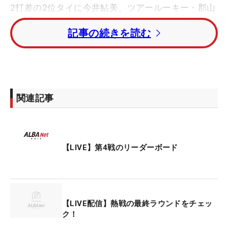
2打差の2位タイに今井鮎美、ツアールーキー・郡山
瞳。3打差4位タイに早川夏未、ルーキー・園田結莉
記事の続きを読む
亜、同じく今季から参戦している益田世梨、4打差7
位に元ナショナルチーム・飯島早織がつけている。
トータル1オーバー・8位グループには今季1勝で全
米女子オープン予選会（日本会場）を突破した池羽
関連記事
陽向、山本彩乃、竹本梨奈らが並んでいる。
現役ナショナルチームでアマチュアの藤本愛菜はト
ータル2オーバー・14位タイ。新藤励、開幕戦Vの桑
【LIVE】第4戦のリーダーボード
村美穂らもトータル2オーバーで後半をプレーして
いる。
※マイナビ ネクストヒロインゴルフツアー（共催：
【LIVE配信】熱戦の最終ラウンドをチェッ
株式会社マイナビ、株式会社ALBA、株式会社ALBA
ク！
TV）は「将来有望な若手女子ゴルファーに真剣勝負