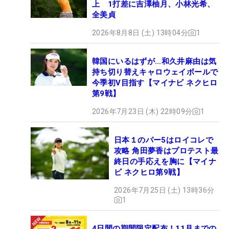
上 1打差に吉澤柚月、小林光希、
全美貞
2026年8月8日 (土) 13時04分
1
韓国にいるはずが…和久井麻由は気
持ち切り替えキャロウェイボールで
今季初V目指す【マイナビ ネクヒロ
第9戦】
2026年7月23日 (木) 22時09分
1
日本１のパー5はロイコレで
攻略 角田夢香はプロテスト最
終日の手応えを胸に【マイナ
ビ ネクヒロ第9戦】
2026年7月25日 (土) 13時36分
1
4日間の期間限定配布！11月までの