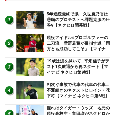
5年連続最終で涙… 久世夏乃香は
1
悲願のプロテストへ課題克服の圧
巻V【ネクヒロ開幕戦】
現役アイドル×プロゴルファーの
2
二刀流 雪野若葉が目指す道「両
方とも成功してこそ」【マイナビ
ネクストヒロインツアー】
19歳は涙を拭いて…平畑佳子がテ
3
スト1次敗退から再スタート【マ
イナビ ネクヒロ第9戦】
相次ぐ事故で代車の代車の代車…
4
不運続きのネクストヒロイン・花
下苺【マイナビ ネクヒロ第6戦】
憧れはタイガー・ウッズ 地元の
5
現役高校生・畠田瑠がネクヒロか