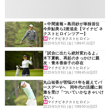
＜中間速報＞島田紗が単独首位
今井鮎美ら2差追走【マイナビ ネ
クストヒロインツアー】
マイナビネクストヒロイン
1
2025年5月9日 (金) 13時41分
「試合に出たら絶対変わるよ」
木下夏帆、再起のきっかけに親
友・青木香奈子の存在
マイナビネクストヒロイン
22
2025年5月9日 (金) 10時45分
丸山祐香が苦悩の1年を超えてバ
ースデーVへ 同年代の活躍に刺
激を受け「ついていかなきゃいけ
ない」
マイナビネクストヒロイン
22
2025年5月9日 (金) 10時00分