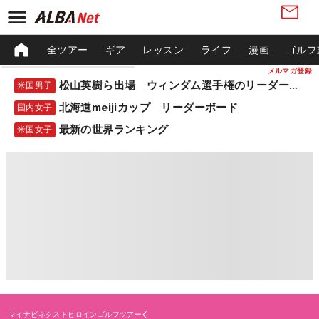
全ツアー
ギア
レッスン
ライフ
漫画
ゴルフ
メルマガ登録
松山英樹ら出場 ウィンダム選手権のリーダーボード
米国男子
北海道meijiカップ リーダーボード
国内女子
最新の世界ランキング
米国女子
マイナビネクストヒロインゴルフツアー