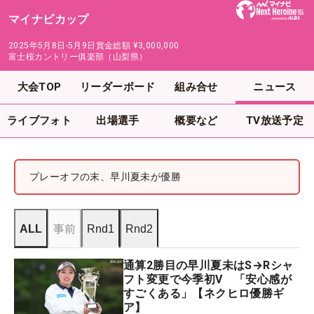
マイナビカップ
2025年5月8日-5月9日
賞金総額
¥3,000,000
富士桜カントリー俱楽部（山梨県）
大会TOP
リーダーボード
組み合せ
ニュース
ライブフォト
出場選手
概要など
TV放送予定
プレーオフの末、早川夏未が優勝
ALL
事前
Rnd1
Rnd2
通算2勝目の早川夏未はS→Rシャ
フト変更で今季初V 「安心感が
すごくある」【ネクヒロ優勝ギ
ア】