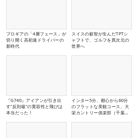
プロギアの「4層フェース」が
スイスの叡智が生んだTPTシ
切り開く高初速ドライバーの
ャフトで、ゴルフを異次元の
新時代
世界へ
『G740』アイアンが引き出
インター5分、都心から60分
す“反則級”の寛容性と飛びは
のフラットな美観コース。大
本当だった！
栄カントリー俱楽部（千葉
県）