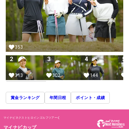
353
2
3
4
5
313
302
144
賞金ランキング
年間日程
ポイント・成績
マイナビネクストヒロインゴルフツアー
マイナビカップ