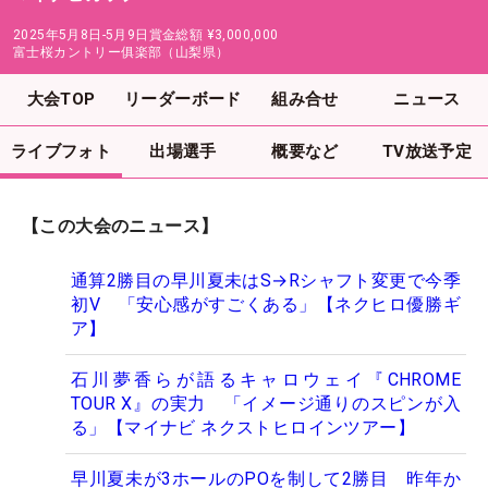
2025年5月8日-5月9日
賞金総額
¥3,000,000
富士桜カントリー俱楽部（山梨県）
大会TOP
リーダーボード
組み合せ
ニュース
ライブフォト
出場選手
概要など
TV放送予定
【この大会のニュース】
通算2勝目の早川夏未はS→Rシャフト変更で今季
初V 「安心感がすごくある」【ネクヒロ優勝ギ
ア】
石川夢香らが語るキャロウェイ『CHROME
TOUR X』の実力 「イメージ通りのスピンが入
る」【マイナビ ネクストヒロインツアー】
早川夏未が3ホールのPOを制して2勝目 昨年か