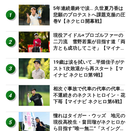
5年連続最終で涙… 久世夏乃香は
1
悲願のプロテストへ課題克服の圧
巻V【ネクヒロ開幕戦】
現役アイドル×プロゴルファーの
2
二刀流 雪野若葉が目指す道「両
方とも成功してこそ」【マイナビ
ネクストヒロインツアー】
19歳は涙を拭いて…平畑佳子がテ
3
スト1次敗退から再スタート【マ
イナビ ネクヒロ第9戦】
相次ぐ事故で代車の代車の代車…
4
不運続きのネクストヒロイン・花
下苺【マイナビ ネクヒロ第6戦】
憧れはタイガー・ウッズ 地元の
5
現役高校生・畠田瑠がネクヒロか
ら目指す“唯一無二”「スイングは