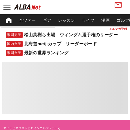
全ツアー
ギア
レッスン
ライフ
漫画
ゴルフ
メルマガ登録
松山英樹ら出場 ウィンダム選手権のリーダーボード
米国男子
北海道meijiカップ リーダーボード
国内女子
最新の世界ランキング
米国女子
マイナビネクストヒロインゴルフツアー