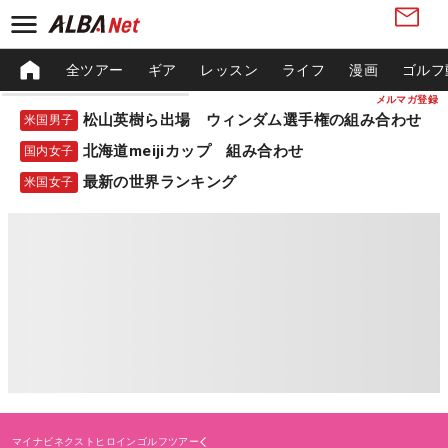
全ツアー
ギア
レッスン
ライフ
漫画
ゴルフ
メルマガ登録
松山英樹ら出場 ウィンダム選手権の組み合わせ
米国男子
北海道meijiカップ 組み合わせ
国内女子
最新の世界ランキング
米国女子
マイナビネクストヒロインゴルフツアー