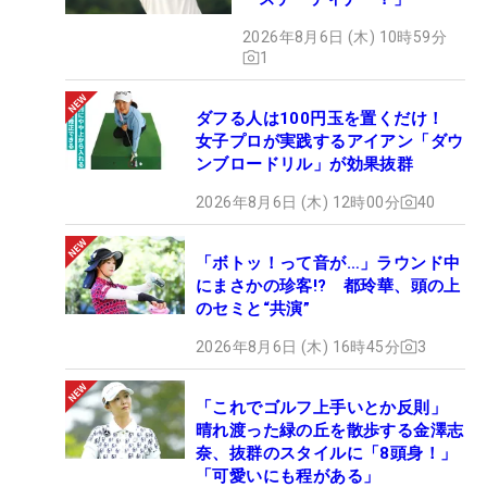
2026年8月6日 (木) 10時59分
1
ダフる人は100円玉を置くだけ！
女子プロが実践するアイアン「ダウ
ンブロードリル」が効果抜群
2026年8月6日 (木) 12時00分
40
「ボトッ！って音が…」ラウンド中
にまさかの珍客!? 都玲華、頭の上
のセミと“共演”
2026年8月6日 (木) 16時45分
3
「これでゴルフ上手いとか反則」
晴れ渡った緑の丘を散歩する金澤志
奈、抜群のスタイルに「8頭身！」
「可愛いにも程がある」