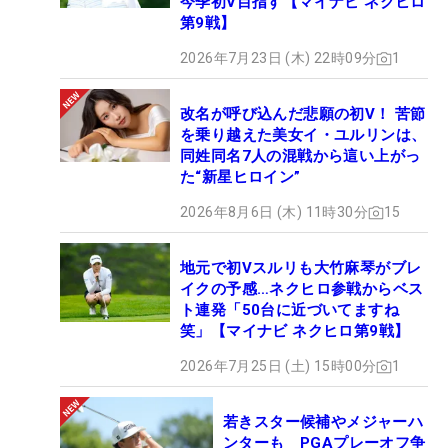
今季初V目指す【マイナビ ネクヒロ
第9戦】
2026年7月23日 (木) 22時09分
1
改名が呼び込んだ悲願の初V！ 苦節
を乗り越えた美女イ・ユルリンは、
同姓同名7人の混戦から這い上がっ
た“新星ヒロイン”
2026年8月6日 (木) 11時30分
15
地元で初Vスルリも大竹麻琴がブレ
イクの予感…ネクヒロ参戦からベス
ト連発「50台に近づいてますね
笑」【マイナビ ネクヒロ第9戦】
2026年7月25日 (土) 15時00分
1
若きスター候補やメジャーハ
ンターも PGAプレーオフ争