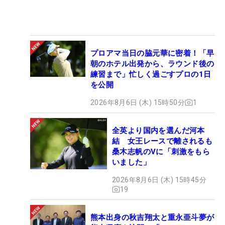
プロアマ当日の脇元華に密着！「早
朝のホテル出発から、ラウンド後の
練習まで」忙しく過ごすプロの1日
を公開
2026年8月6日 (木) 15時50分
1
全英より国内を選んだ河本
結 女王レースで離されるも
桑木志帆のVに「刺激をもら
いました」
2026年8月6日 (木) 15時45分
19
熊本出身の秋吉翔太と重永亜斗夢が