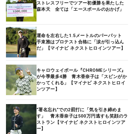
ストレスフリーでツアー初優勝を果たした
森本天 全ては「エースボールのおかげ」
運命を左右した1.5メートルのパーパット
手束雅はプロテスト合格に「涙が引っ込ん
だ」【マイナビ ネクストヒロインツアー】
キャロウェイボール『CHROMEシリーズ』
が今季最多4勝 青木香奈子は「スピンがか
かってくれる」【マイナビ ネクストヒロイ
ンツアー】
“署名忘れ”での2罰打に「気を引き締めま
す」 青木香奈子は500万円逃すも笑顔のラ
ストラン【マイナビ ネクストヒロインツア
ー】