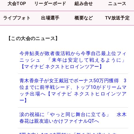
大会TOP
リーダーボード
組み合せ
ニュース
ライブフォト
出場選手
概要など
TV放送予定
【この大会のニュース】
今井鮎美が敗者復活戦から今季自己最上位フィ
ニッシュ 「来年は安定して戦えるように」
【マイナビ ネクストヒロインツアー】
青木香奈子が女王戴冠でボーナス50万円獲得 3
位までに前半戦シード、トップ10がドリームマ
ッチ出場へ【マイナビ ネクストヒロインツア
ー】
涙の祝福に「やっと同じ舞台に立てる」 水木
春花は親友追いかけファイナルQTへ