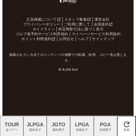
広告掲載について
スタッフ募集
運営会社
プライバシーポリシー
ご利用に際して
会員規約
ガイドライン
特定商取引法に基づく表示
ゴルフ場予約サービス利用規約
マイページサービス利用規約
ポイント利用規約
お問合せ
ヘルプ
サイトマップ
掲載されている全てのコンテンツの無断での転載、転用、コピー等は禁じま
す。
© ALBA Net
TOUR
JLPGA
JGTO
LPGA
PGA
閉じる
全ツアー
国内女子
国内男子
米国女子
米国男子
更新