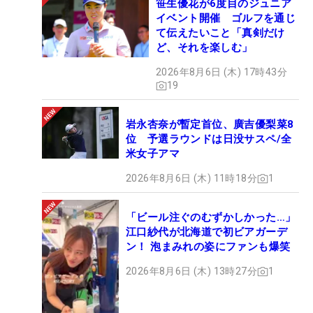
笹生優花が6度目のジュニア
イベント開催 ゴルフを通じ
て伝えたいこと「真剣だけ
ど、それを楽しむ」
2026年8月6日 (木) 17時43分
19
岩永杏奈が暫定首位、廣吉優梨菜8
位 予選ラウンドは日没サスペ/全
米女子アマ
2026年8月6日 (木) 11時18分
1
「ビール注ぐのむずかしかった…」
江口紗代が北海道で初ビアガーデ
ン！ 泡まみれの姿にファンも爆笑
2026年8月6日 (木) 13時27分
1