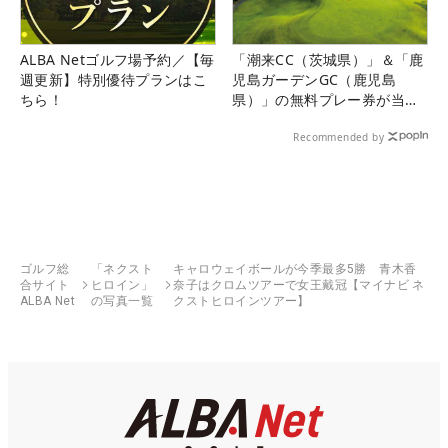
ALBA Netゴルフ場予約／【毎
「潮来CC（茨城県）」＆「鹿
週更新】特別優待プランはこ
児島ガーデンGC（鹿児島
ちら！
県）」の無料プレー券が当た
る！！
Recommended by
ゴルフ総
「ネクスト
キャロウェイボールが今季最多5勝 青木香
合サイト
ヒロイン」
奈子はクロムツアーで女王戴冠【マイナビ ネ
ALBA Net
の写真一覧
クストヒロインツアー】