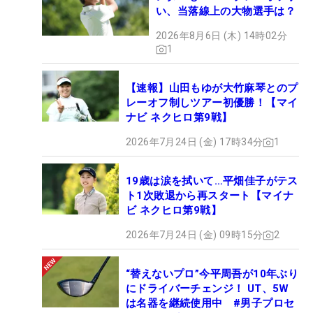
い、当落線上の大物選手は？
2026年8月6日 (木) 14時02分
1
【速報】山田もゆが大竹麻琴とのプ
レーオフ制しツアー初優勝！【マイ
ナビ ネクヒロ第9戦】
2026年7月24日 (金) 17時34分
1
19歳は涙を拭いて…平畑佳子がテス
ト1次敗退から再スタート【マイナ
ビ ネクヒロ第9戦】
2026年7月24日 (金) 09時15分
2
“替えないプロ”今平周吾が10年ぶり
にドライバーチェンジ！ UT、5W
は名器を継続使用中 #男子プロセ