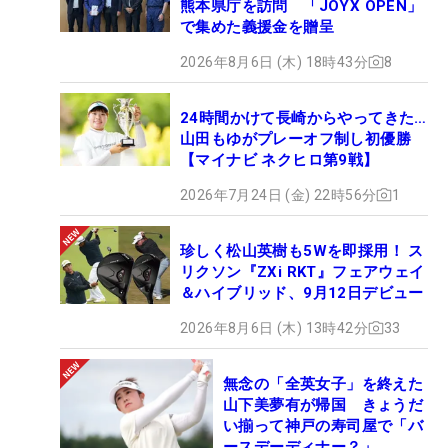
熊本県庁を訪問 「JOYX OPEN」
で集めた義援金を贈呈
2026年8月6日 (木) 18時43分
8
24時間かけて長崎からやってきた…
山田もゆがプレーオフ制し初優勝
【マイナビ ネクヒロ第9戦】
2026年7月24日 (金) 22時56分
1
珍しく松山英樹も5Wを即採用！ ス
リクソン『ZXi RKT』フェアウェイ
＆ハイブリッド、9月12日デビュー
2026年8月6日 (木) 13時42分
33
無念の「全英女子」を終えた
山下美夢有が帰国 きょうだ
い揃って神戸の寿司屋で「バ
ースデーディナー？」