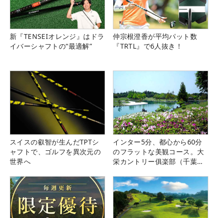
新『TENSEIオレンジ』はドラ
仲宗根澄香が平均パット数
イバーシャフトの“最適解”
『TRTL』で6人抜き！
スイスの叡智が生んだTPTシ
インター5分、都心から60分
ャフトで、ゴルフを異次元の
のフラットな美観コース。大
世界へ
栄カントリー俱楽部（千葉
県）