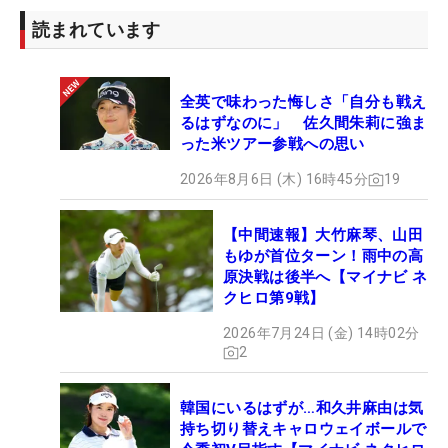
読まれています
全英で味わった悔しさ「自分も戦え
るはずなのに」 佐久間朱莉に強ま
った米ツアー参戦への思い
2026年8月6日 (木) 16時45分
19
【中間速報】大竹麻琴、山田
もゆが首位ターン！雨中の高
原決戦は後半へ【マイナビ ネ
クヒロ第9戦】
2026年7月24日 (金) 14時02分
2
韓国にいるはずが…和久井麻由は気
持ち切り替えキャロウェイボールで