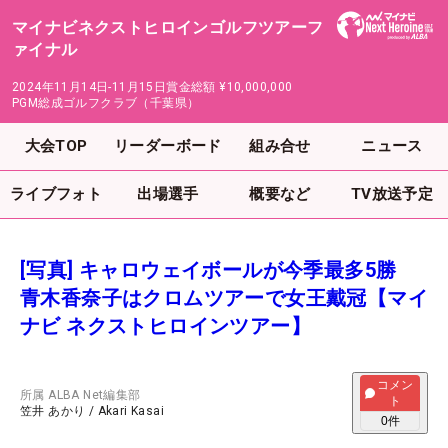
マイナビネクストヒロインゴルフツアーフ
ァイナル
2024年11月14日-11月15日
賞金総額
¥10,000,000
PGM総成ゴルフクラブ（千葉県）
大会TOP
リーダーボード
組み合せ
ニュース
ライブフォト
出場選手
概要など
TV放送予定
[写真] キャロウェイボールが今季最多5勝
青木香奈子はクロムツアーで女王戴冠【マイ
ナビ ネクストヒロインツアー】
コメン
所属
ALBA Net編集部
ト
笠井 あかり
/
Akari Kasai
0
件