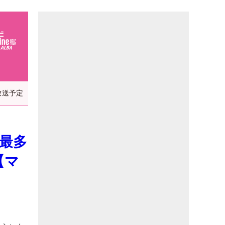
放送予定
季最多
【マ