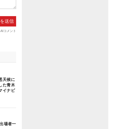
悪天候に
した青木
マイナビ
】
 出場者一