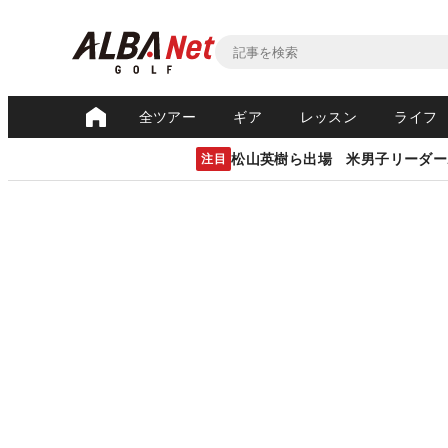
全ツアー
ギア
レッスン
ライフ
松山英樹ら出場 米男子リーダー
注目