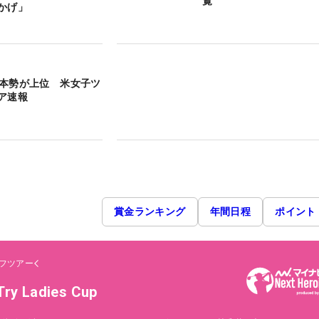
】日本勢が上位 米女子ツ
ア速報
賞金ランキング
年間日程
ポイント
フツアー
y Ladies Cup
日
賞金総額
¥2,000,000
グリッサンドゴルフクラブ(千葉県)