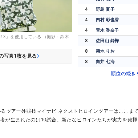
4
野島 夏子
4
四村 彩也香
4
青木 香奈子
UR X』を使用している （撮影：鈴木
8
佐田山 鈴樺
8
菊地 りお
の写真
1
枚を見る
8
向井 七海
順位の続き
いるツアー外競技マイナビ ネクストヒロインツアーはここまで
者が生まれたのは10試合。新たなヒロインたちが実力を発揮