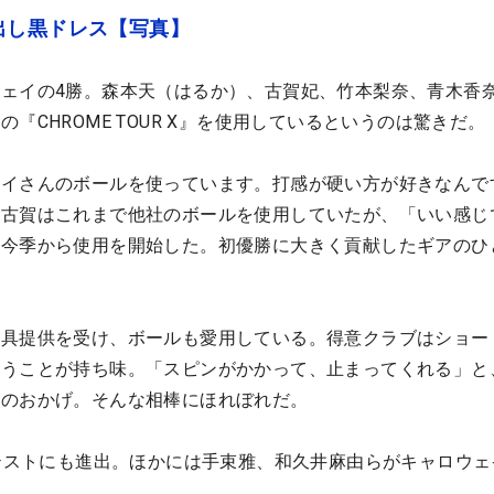
出し黒ドレス【写真】
ェイの4勝。森本天（はるか）、古賀妃、竹本梨奈、青木香奈
『CHROME TOUR X』を使用しているというのは驚きだ。
ェイさんのボールを使っています。打感が硬い方が好きなんで
、古賀はこれまで他社のボールを使用していたが、「いい感じ
と今季から使用を開始した。初優勝に大きく貢献したギアのひ
用具提供を受け、ボールも愛用している。得意クラブはショー
狙うことが持ち味。「スピンがかかって、止まってくれる」と
ルのおかげ。そんな相棒にほれぼれだ。
ロテストにも進出。ほかには手束雅、和久井麻由らがキャロウェ