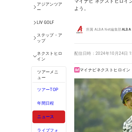
マイナビ ネクストヒロイ
アジアンツア
よう。
ー
LIV GOLF
所属
ALBA Net編集部
ALBA
ステップ・ア
ップ
ネクストヒロ
配信日時：
2024年10月24日 
イン
マイナビネクストヒロイン
ツアーメニ
ュー
ツアーTOP
年間日程
ニュース
ライブフォ