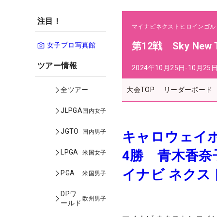
注目！
マイナビネクストヒロインゴル
第12戦 Sky New Tr
女子プロ写真館
ツアー情報
2024年10月25日-10月25
大会TOP
リーダーボード
全ツアー
JLPGA
国内女子
JGTO
国内男子
キャロウェイボ
4勝 青木香
LPGA
米国女子
イナビ ネクス
PGA
米国男子
DPワ
欧州男子
ールド