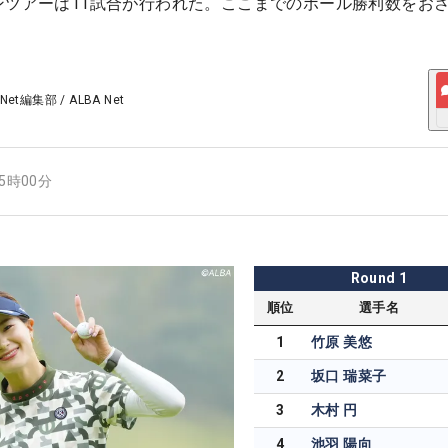
ンツアーは11試合が行われた。ここまでのボール勝利数をお
 Net編集部
/
ALBA Net
15時00分
Round
1
順位
選手名
1
竹原 美悠
2
坂口 瑞菜子
3
木村 円
4
池羽 陽向