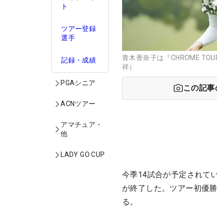
ト
ツアー登録
選手
青木香奈子は『CHROME TO
祥）
記録・成績
この記事
PGAシニア
ACNツアー
アマチュア・
他
LADY GO CUP
今季14試合が予定されて
が終了した。ツアー初優勝
る。