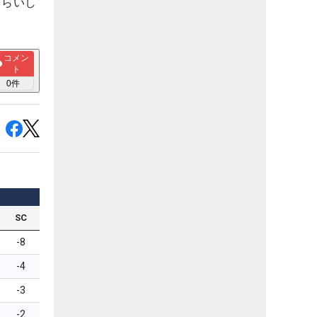
さらいし
コメン
ト
0
件
SC
-8
-4
-3
-2