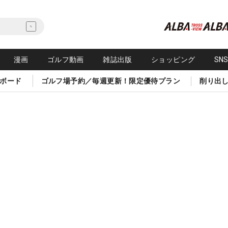
漫画
ゴルフ動画
雑誌出版
ショッピング
SN
ボード
ゴルフ場予約／毎週更新！限定優待プラン
削り出