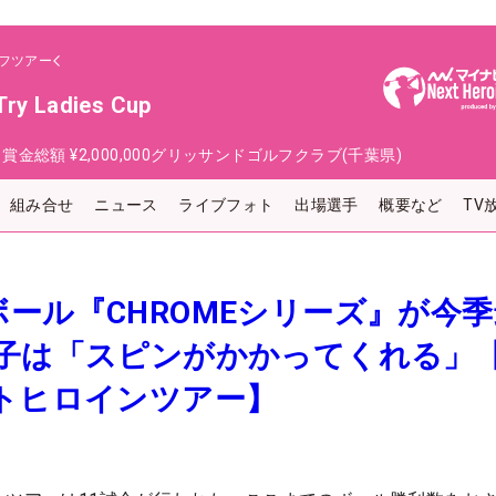
フツアー
y Ladies Cup
日
賞金総額
¥2,000,000
グリッサンドゴルフクラブ(千葉県)
組み合せ
ニュース
ライブフォト
出場選手
概要など
TV
ール『CHROMEシリーズ』が今
奈子は「スピンがかかってくれる」
トヒロインツアー】