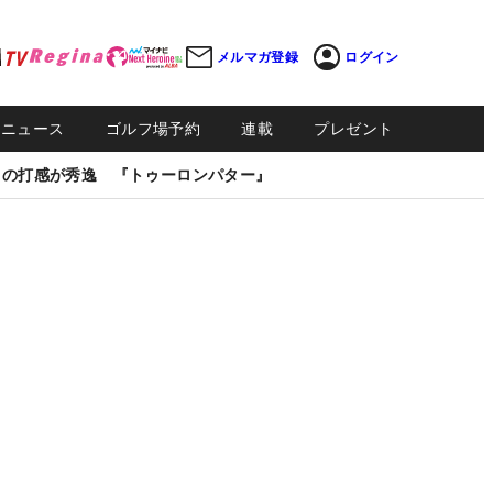
メルマガ登録
ログイン
Sニュース
ゴルフ場予約
連載
プレゼント
しの打感が秀逸 『トゥーロンパター』