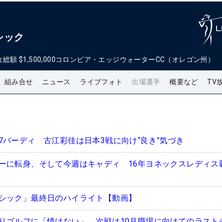
シック
金総額
$1,500,000
コロンビア・エッジウォーターCC（オレゴン州）
組み合せ
ニュース
ライブフォト
出場選手
概要など
TV
7バーディ 古江彩佳は日本3戦に向け“良き”気づき
ーに転身、そして今週はキャディ 16年ヨネックスレディス
シック」最終日のハイライト【動画】
りゴルフに「情けない」 次戦は10月職場に向けてのラスト