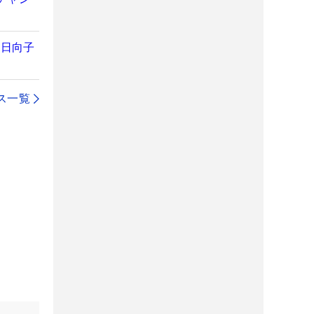
野日向子
ス一覧