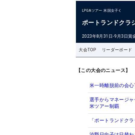
LPGAツアー
米国女子
ポートランドクラ
2023年8月31日-9月3日
賞
大会TOP
リーダーボード
【この大会のニュース】
米一時離脱前の会心
選手からマネージャ
米ツアー制覇
「ポートランドクラ
渋野日向子は日替わ