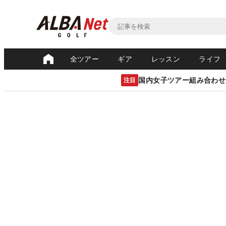
全ツアー
ギア
レッスン
ライフ
国内女子ツアー組み合わせ
注目