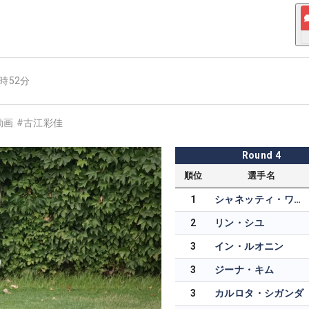
6時52分
動画
#
古江彩佳
Round
4
順位
選手名
1
シャネッティ・ワナセン
2
リン・シユ
3
イン・ルオニン
3
ジーナ・キム
3
カルロタ・シガンダ