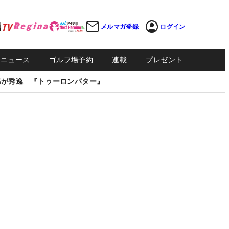
メルマガ登録
ログイン
Sニュース
ゴルフ場予約
連載
プレゼント
感が秀逸 『トゥーロンパター』