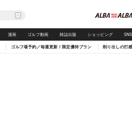
漫画
ゴルフ動画
雑誌出版
ショッピング
SN
ゴルフ場予約／毎週更新！限定優待プラン
削り出しの打