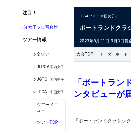
注目！
LPGAツアー
米国女子
ポートランドクラ
女子プロ写真館
ツアー情報
2023年8月31日-9月3日
賞
大会TOP
リーダーボード
全ツアー
JLPGA
国内女子
JGTO
国内男子
「ポートラン
ンタビューが
LPGA
米国女子
ツアーメニ
ュー
「ポートランドクラシッ
ツアーTOP