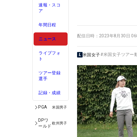
速報・スコ
ア
年間日程
配信日時：
2023年8月30日 0
ニュース
ライブフォ
#
米国女子ツアー
米国女子
ト
ツアー登録
選手
記録・成績
PGA
米国男子
DPワ
欧州男子
ールド