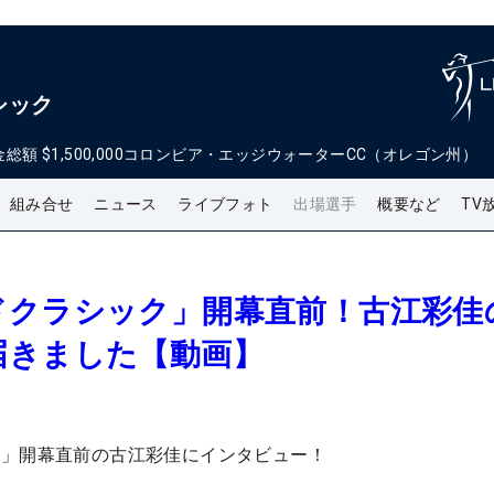
シック
金総額
$1,500,000
コロンビア・エッジウォーターCC（オレゴン州）
組み合せ
ニュース
ライブフォト
出場選手
概要など
TV
ドクラシック」開幕直前！古江彩佳
届きました【動画】
ク」開幕直前の古江彩佳にインタビュー！