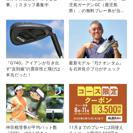
事。｜スタッフ募集中
児島ガーデンGC（鹿児島
県）」の無料プレー券が当た
る！！
『G740』アイアンが引き出
最新モデル『FJクオンタム』
す“反則級”の寛容性と飛びは
を石井良介プロがチェック
本当だった！
仲宗根澄香が平均パット数
11月までのプレーに2回使え