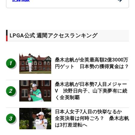
LPGA公式 週間アクセスランキング
桑木志帆が全英最高額2億3000万
1
円ゲット 日本勢の獲得賞金は？
桑木志帆が日本勢7人目メジャー
2
V 渋野日向子、山下美夢有に続
く全英制覇
日本人女子7人目の快挙なるか
3
全英決着は何時ごろ？ 桑木志帆
は3打差逆転へ