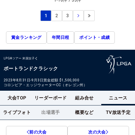
1
-
10
件
/
53
件
1
2
3
賞金ランキング
年間日程
ポイント・成績
LPGAツアー
米国女子
ポートランドクラシック
2023年8月31日-9月3日
賞金総額
$1,500,000
コロンビア・エッジウォーターCC（オレゴン州）
大会TOP
リーダーボード
組み合せ
ニュース
ライブフォト
出場選手
概要など
TV放送予定
前の大会
次の大会