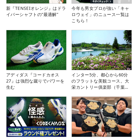
新『TENSEIオレンジ』はドラ
今年も男女プロが強い「キャ
イバーシャフトの“最適解”
ロウェイ」のニュース一覧は
こちら！
アディダス『コードカオス
インター5分、都心から60分
27』は強烈な蹴りでパワーを
のフラットな美観コース。大
生む
栄カントリー俱楽部（千葉
県）