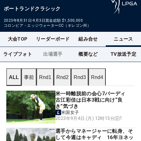
ポートランドクラシック
2023年8月31日-9月3日
賞金総額
$1,500,000
コロンビア・エッジウォーターCC（オレゴン州）
大会TOP
リーダーボード
組み合せ
ニュース
ライブフォト
出場選手
概要など
TV放送予定
ALL
事前
Rnd1
Rnd2
Rnd3
Rnd4
米一時離脱前の会心7バーディ
古江彩佳は日本3戦に向け“良
き”気づき
米国女子
1
2023年9月4日 (月) 12時15分
選手からマネージャーに転身、そ
して今週はキャディ 16年ヨネッ