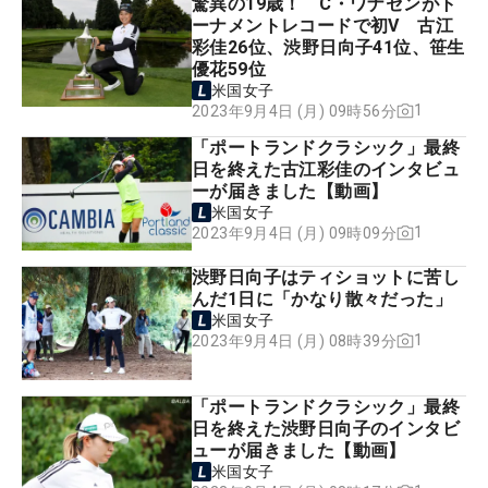
驚異の19歳！ C・ワナセンがト
ーナメントレコードで初V 古江
彩佳26位、渋野日向子41位、笹生
優花59位
米国女子
1
2023年9月4日 (月) 09時56分
「ポートランドクラシック」最終
日を終えた古江彩佳のインタビュ
ーが届きました【動画】
米国女子
1
2023年9月4日 (月) 09時09分
渋野日向子はティショットに苦し
んだ1日に「かなり散々だった」
米国女子
1
2023年9月4日 (月) 08時39分
「ポートランドクラシック」最終
日を終えた渋野日向子のインタビ
ューが届きました【動画】
米国女子