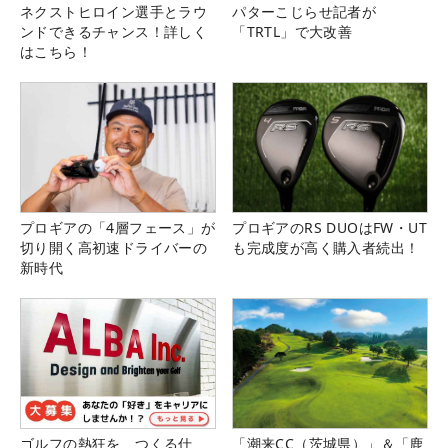
ネクストヒロイン選手とラウ
パターこじらせ記者が
ンドできるチャンス！詳しく
「TRTL」で大改善
はこちら！
プロギアの「4層フェース」が
プロギアのRS DUOはFW・UT
切り開く高初速ドライバーの
も完成度が高く購入者続出！
新時代
ゴルフの熱狂を、つくる仕
「潮来CC（茨城県）」＆「鹿