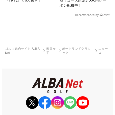
『TRTL』で6人抜き！
る！コース限定3,500円クー
ポン配布中！
Recommended by
ゴルフ総合サイト ALBA
米国女
ポートランドクラシ
ニュー
Net
子
ック
ス