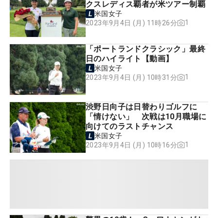
クスレディス覇者が米ツアー制覇
米国女子
1
2023年9月4日 (月) 11時26分
「ポートランドクラシック」最終
日のハイライト【動画】
米国女子
1
2023年9月4日 (月) 10時31分
渋野日向子は日替わりゴルフに
「情けない」 次戦は10月職場に
向けてのラストチャンス
米国女子
1
2023年9月4日 (月) 10時16分