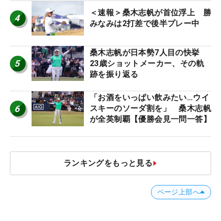
＜速報＞桑木志帆が首位浮上 勝
4
みなみは2打差で後半プレー中
桑木志帆が日本勢7人目の快挙
5
23歳ショットメーカー、その軌
跡を振り返る
「お酒をいっぱい飲みたい…ウイ
6
スキーのソーダ割を」 桑木志帆
が全英制覇【優勝会見一問一答】
ランキングをもっと見る
ページ上部へ