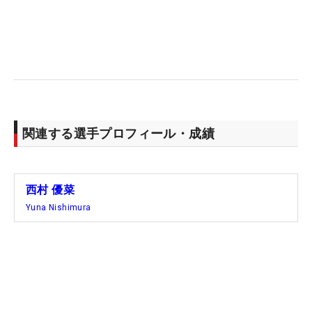
試合は予選カットが無く、4日間の戦いが決まって
いる。「カットがないということで、どれぐらいの
スコアが出るのか想像ができていませんが、1日目
をやってみて、4日間攻めていけるところは攻めて
いけるゴルフがしたいです。4日間しっかり、楽し
んで頑張ります」と攻めの姿勢を見せた。来季シー
ド権獲得に向けてエンジンをかける。
関連する選手プロフィール・成績
西村 優菜
Yuna Nishimura