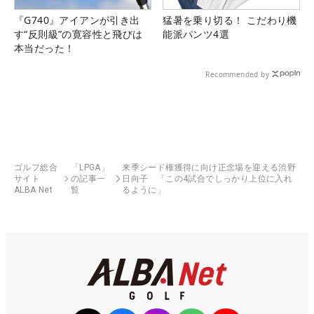
『G740』アイアンが引き出
猛暑を乗り切る！ こだわり機
す“反則級”の寛容性と飛びは
能派パンツ4選
本当だった！
Recommended by
ゴルフ総合
「LPGA」
来季シード権獲得に向け正念場を迎える渋野
サイト
の記事一
日向子 「この4試合でしっかり上位に入れ
ALBA Net
覧
るように」