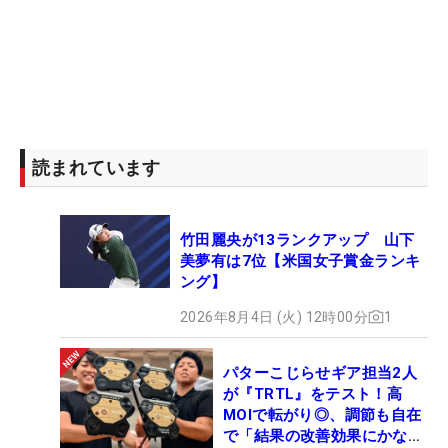
読まれています
竹田麗央が13ランクアップ 山下
美夢有は7位【米国女子賞金ランキ
ング】
2026年8月4日 (火) 12時00分
1
パターこじらせギア担当2人
が『TRTL』をテスト！高
MOIで転がり◎、調節も自在
で「結果の改善効果にかなり