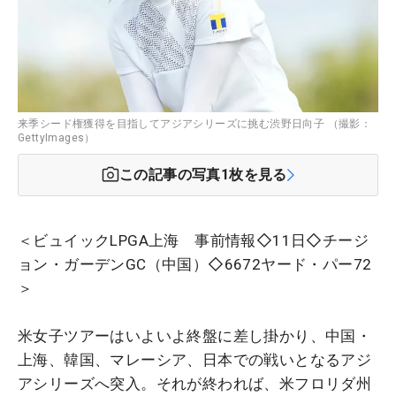
来季シード権獲得を目指してアジアシリーズに挑む渋野日向子 （撮影：
GettyImages）
この記事の写真
1
枚を見る
＜ビュイックLPGA上海 事前情報◇11日◇チージ
ョン・ガーデンGC（中国）◇6672ヤード・パー72
＞
米女子ツアーはいよいよ終盤に差し掛かり、中国・
上海、韓国、マレーシア、日本での戦いとなるアジ
アシリーズへ突入。それが終われば、米フロリダ州