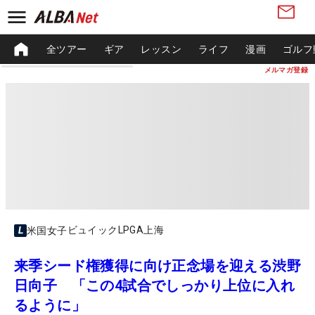
全ツアー
ギア
レッスン
ライフ
漫画
ゴルフ
メルマガ登録
ビュイックLPGA上海
米国女子
来季シード権獲得に向け正念場を迎える渋野
日向子 「この4試合でしっかり上位に入れ
るように」