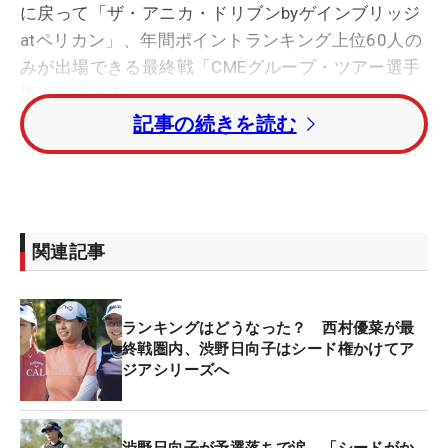
に戻って「ザ・アニカ・ドリブンbyゲインブリッジ
atペリカン」、年間ポイントランキング上位60人の
みが出場できる最終戦「CMEグループ・ツアー選手
権」が控える。
記事の続きを読む
きょうは練習だけをしていた渋野は大会を中継する
WOWOWのインタビューに応じ、「この（アジアシ
リーズ）4試合は自分にとってすごく大きい試合な
ので、出させていただけることがまずよかったかな
関連記事
と思います」と言うのも、8月末から9月上旬の間で
行われた2試合は41位タイ、36位タイ。「ウォルマ
ートNWアーカンソー選手権」と「アセンダント
ランキングはどうなった？ 西村優菜が最
LPGAベネフィッティング ボランティアーズ・オ
終戦圏内、渋野日向子はシード権かけてア
ブ・アメリカ」では予選カットが続いた。
ジアシリーズへ
現在、ポイントランキング79位（317.2pt）に位置