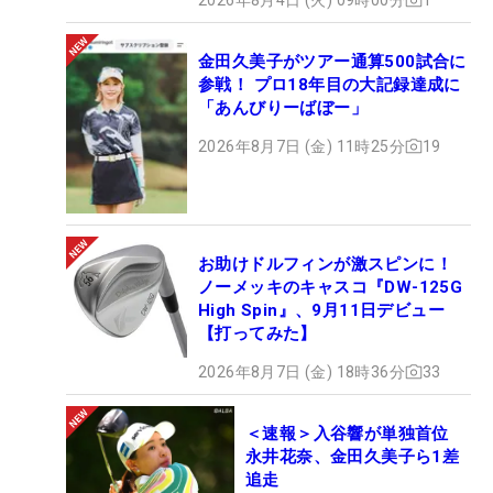
金田久美子がツアー通算500試合に
参戦！ プロ18年目の大記録達成に
「あんびりーばぼー」
2026年8月7日 (金) 11時25分
19
お助けドルフィンが激スピンに！
ノーメッキのキャスコ『DW-125G
High Spin』、9月11日デビュー
【打ってみた】
2026年8月7日 (金) 18時36分
33
＜速報＞入谷響が単独首位
永井花奈、金田久美子ら1差
追走