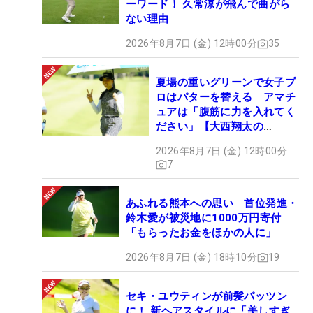
ーワード！ 久常涼が飛んで曲がら
ない理由
2026年8月7日 (金) 12時00分
35
夏場の重いグリーンで女子プ
ロはパターを替える アマチ
ュアは「腹筋に力を入れてく
ださい」【大西翔太の
HOTSHOT】
2026年8月7日 (金) 12時00分
7
あふれる熊本への思い 首位発進・
鈴木愛が被災地に1000万円寄付
「もらったお金をほかの人に」
2026年8月7日 (金) 18時10分
19
セキ・ユウティンが前髪パッツン
に！ 新ヘアスタイルに「美しすぎ