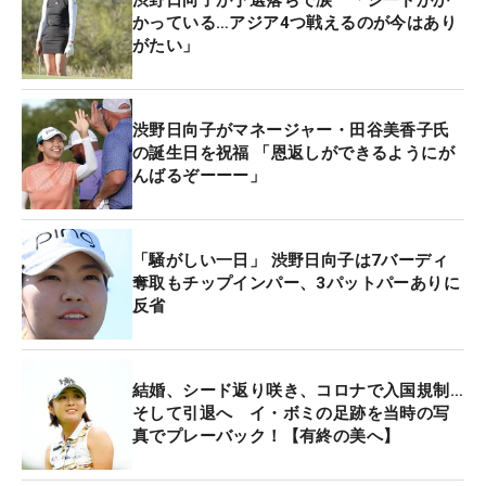
渋野日向子が予選落ちで涙 「シードがか
する渋野日向子にとって、来季のシード権獲得に向
かっている…アジア4つ戦えるのが今はあり
けて大事な期間となる。来季フル出場権が得られる
がたい」
のは、ポイントランキング上位80位まで。81位以下
になっても序盤戦の出場は叶うが、リシャッフル
（出場優先順位の見直し）の対象となるため、目指
渋野日向子がマネージャー・田谷美香子氏
すはトップ80入り。「この4試合でしっかり上位に
の誕生日を祝福 「恩返しができるようにが
んばるぞーーー」
入れるように頑張りたいです」と意気込んだ。
今大会が開催されるチージョン・ガーデンGC（中
「騒がしい一日」 渋野日向子は7バーディ
国）は初めて来たという。「まだ回っていないんで
奪取もチップインパー、3パットパーありに
すけど、コースもキレイですし、すごい楽しみで
反省
す」と明るい声で話した。インタビュアーに中国で
楽しみなことはないかと問われた渋野は「本場の中
華料理を楽しみにしていますね。デザートとかあま
結婚、シード返り咲き、コロナで入国規制…
りイメージはないので、そういうのも気になったり
そして引退へ イ・ボミの足跡を当時の写
真でプレーバック！【有終の美へ】
しています」と答えた。