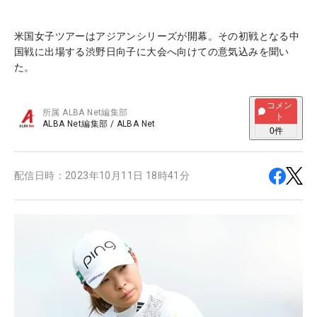
米国女子ツアーはアジアンシリーズが開幕。その初戦となる中
国戦に出場する渋野日向子に大会へ向けての意気込みを聞い
た。
コメン
所属
ALBA Net編集部
ト
ALBA Net編集部
/
ALBA Net
0
件
配信日時：
2023年10月11日 18時41分