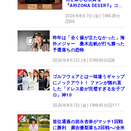
『ARIZONA DESERT』コレ
クション、9月15日限定デビ
2026年8月7日 (金) 14時28分
ュー
64
昨年は「全く歯が立たなかった」海
外メジャー 桑木志帆が打ち勝った
予選落ちの恐怖
2026年8月5日 (水) 07時00分
8
ゴルフウェアとは一味違うギャップ
にノックアウト！ ファンが惚れ直
した「ドレス姿が完璧すぎる女子プ
ロ」神10
2026年8月7日 (金) 19時45分
111
首位通過の岩永杏奈がマッチ1回戦
に勝利 廣吉優梨菜も2回戦へ/全米