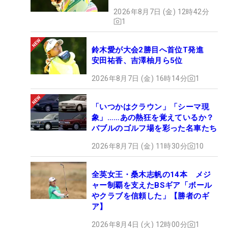
2026年8月7日 (金) 12時42分
1
鈴木愛が大会2勝目へ首位T発進
安田祐香、吉澤柚月ら5位
2026年8月7日 (金) 16時14分
1
「いつかはクラウン」「シーマ現
象」……あの熱狂を覚えているか？
バブルのゴルフ場を彩った名車たち
2026年8月7日 (金) 11時30分
10
全英女王・桑木志帆の14本 メジ
ャー制覇を支えたBSギア「ボール
やクラブを信頼した」【勝者のギ
ア】
2026年8月4日 (火) 12時00分
1