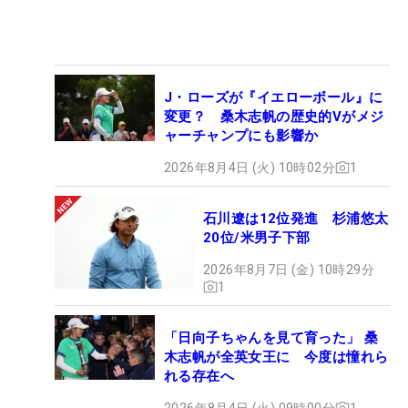
J・ローズが『イエローボール』に
変更？ 桑木志帆の歴史的Vがメジ
ャーチャンプにも影響か
2026年8月4日 (火) 10時02分
1
石川遼は12位発進 杉浦悠太
20位/米男子下部
2026年8月7日 (金) 10時29分
1
「日向子ちゃんを見て育った」 桑
木志帆が全英女王に 今度は憧れら
れる存在へ
2026年8月4日 (火) 09時00分
1