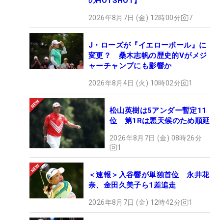
のHOTSHOT】
2026年8月7日 (金) 12時00分
7
J・ローズが『イエローボール』に
変更？ 桑木志帆の歴史的Vがメジ
ャーチャンプにも影響か
2026年8月4日 (火) 10時02分
1
松山英樹は5アンダー暫定11
位 第1Rは悪天候のため順延
2026年8月7日 (金) 08時26分
1
＜速報＞入谷響が単独首位 永井花
奈、金田久美子ら1差追走
2026年8月7日 (金) 12時42分
1