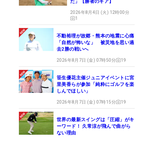
た」【勝者のギア】
2026年8月4日 (火) 12時00分
1
不動裕理が故郷・熊本の地震に心痛
「自然が怖いな」 被災地を思い過
去2勝の戦いへ
2026年8月7日 (金) 07時50分
19
笹生優花主催ジュニアイベントに宮
里美香らが参加「純粋にゴルフを楽
しんでほしい」
2026年8月7日 (金) 07時15分
19
世界の最新スイングは「圧縮」がキ
ーワード！ 久常涼が飛んで曲がら
ない理由