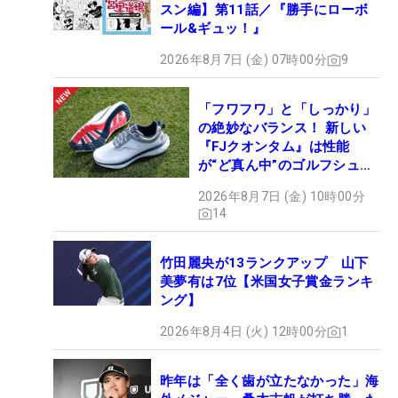
スン編】第11話／『勝手にローボ
ール&ギュッ！』
2026年8月7日 (金) 07時00分
9
「フワフワ」と「しっかり」
の絶妙なバランス！ 新しい
『FJクオンタム』は性能
が“ど真ん中”のゴルフシュー
ズだった
2026年8月7日 (金) 10時00分
14
竹田麗央が13ランクアップ 山下
美夢有は7位【米国女子賞金ランキ
ング】
2026年8月4日 (火) 12時00分
1
昨年は「全く歯が立たなかった」海