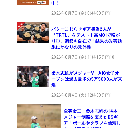
中！
2026年8月7日 (金) 06時00分
1
パターこじらせギア担当2人が
『TRTL』をテスト！高MOIで転が
り◎、調節も自在で「結果の改善効
果にかなりの意外性」
2026年8月7日 (金) 11時15分
18
桑木志帆がメジャーV AIG女子オ
ープンは過去最多の5万5000人が来
場
2026年8月4日 (火) 12時30分
1
全英女王・桑木志帆の14本
メジャー制覇を支えたBSギ
ア「ボールやクラブを信頼し