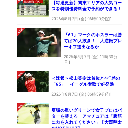
【毎週更新】関東エリアの人気コー
スを特別優待料金で予約ができる！
2026年8月7日 (金) 06時00分
1
「61」マークのホスラーは勝
てば70人抜き！ 大逆転プレ
ーオフ進出なるか
2026年8月7日 (金) 11時30分
1
＜速報＞松山英樹は首位と4打差の
「65」 イーグル奪取で好発進
2026年8月7日 (金) 06時59分
1
夏場の重いグリーンで女子プロはパ
ターを替える アマチュアは「腹筋
に力を入れてください」【大西翔太