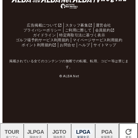
広告掲載について
スタッフ募集
運営会社
プライバシーポリシー
ご利用に際して
会員規約
ガイドライン
特定商取引法に基づく表示
ゴルフ場予約サービス利用規約
マイページサービス利用規約
ポイント利用規約
お問合せ
ヘルプ
サイトマップ
掲載されている全てのコンテンツの無断での転載、転用、コピー等は禁じま
す。
© ALBA Net
TOUR
JLPGA
JGTO
LPGA
PGA
閉じる
全ツアー
国内女子
国内男子
米国女子
米国男子
更新