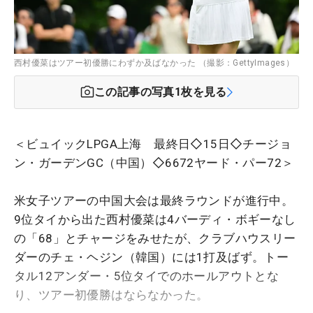
西村優菜はツアー初優勝にわずか及ばなかった （撮影：GettyImages）
この記事の写真
1
枚を見る
＜ビュイックLPGA上海 最終日◇15日◇チージョ
ン・ガーデンGC（中国）◇6672ヤード・パー72＞
米女子ツアーの中国大会は最終ラウンドが進行中。
9位タイから出た西村優菜は4バーディ・ボギーなし
の「68」とチャージをみせたが、クラブハウスリー
ダーのチェ・ヘジン（韓国）には1打及ばず。トー
タル12アンダー・5位タイでのホールアウトとな
り、ツアー初優勝はならなかった。