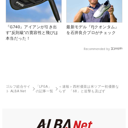
『G740』アイアンが引き出
最新モデル『FJクオンタム』
す“反則級”の寛容性と飛びは
を石井良介プロがチェック
本当だった！
Recommended by
ゴルフ総合サイ
「LPGA」
＜速報＞西村優菜は米ツアー初優勝な
ト ALBA Net
の記事一覧
らず 「68」と追撃も及ばず