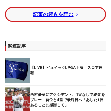
連日の「68」をマークした渋野日向子はトータル4
記事の続きを読む
アンダー・41位タイでフィニッシュ。畑岡奈紗は同
じく41位タイ、勝みなみはトータル2オーバー・61
位タイで競技を終えている。
トータル13アンダー・首位タイにヘジン、カリス・
関連記事
デイビッドソン（オーストラリア）、リリア・ヴ、
エンジェル・イン（ともに米国）が並んでいる。
【LIVE】ビュイックLPGA上海 スコア速
報
西村優菜にアクシデント、1Wなしで終盤を
プレー 首位と4差で最終日へ「あした1日
あることに感謝して」