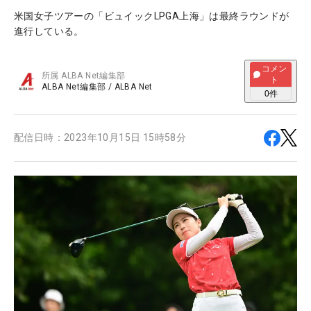
米国女子ツアーの「ビュイックLPGA上海」は最終ラウンドが
進行している。
コメン
所属
ALBA Net編集部
ト
ALBA Net編集部
/
ALBA Net
0
件
配信日時：
2023年10月15日 15時58分