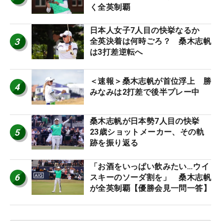
く全英制覇
日本人女子7人目の快挙なるか
3
全英決着は何時ごろ？ 桑木志帆
は3打差逆転へ
＜速報＞桑木志帆が首位浮上 勝
4
みなみは2打差で後半プレー中
桑木志帆が日本勢7人目の快挙
5
23歳ショットメーカー、その軌
跡を振り返る
「お酒をいっぱい飲みたい…ウイ
6
スキーのソーダ割を」 桑木志帆
が全英制覇【優勝会見一問一答】