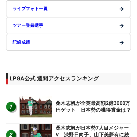
→
ライブフォト一覧
→
ツアー登録選手
→
記録成績
LPGA公式 週間アクセスランキング
桑木志帆が全英最高額2億3000万
1
円ゲット 日本勢の獲得賞金は？
桑木志帆が日本勢7人目メジャー
2
V 渋野日向子、山下美夢有に続