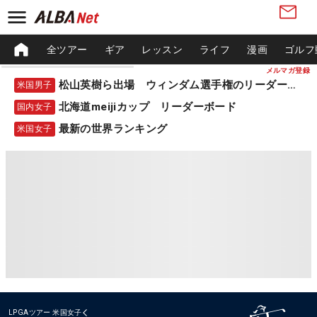
全ツアー
ギア
レッスン
ライフ
漫画
ゴルフ
メルマガ登録
松山英樹ら出場 ウィンダム選手権のリーダーボード
米国男子
北海道meijiカップ リーダーボード
国内女子
最新の世界ランキング
米国女子
LPGAツアー
米国女子