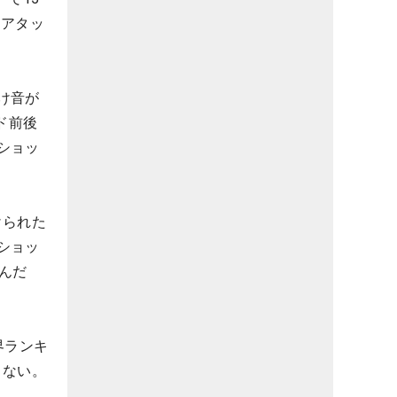
・アタッ
け音が
ド前後
ショッ
けられた
ショッ
んだ
界ランキ
くない。