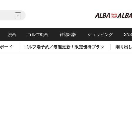
漫画
ゴルフ動画
雑誌出版
ショッピング
SN
ボード
ゴルフ場予約／毎週更新！限定優待プラン
削り出