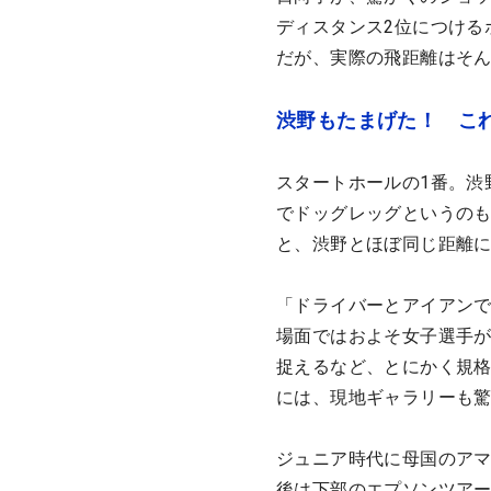
ディスタンス2位につける
だが、実際の飛距離はそ
渋野もたまげた！ これ
スタートホールの1番。渋
でドッグレッグというのも
と、渋野とほぼ同じ距離
「ドライバーとアイアン
場面ではおよそ女子選手が
捉えるなど、とにかく規
には、現地ギャラリーも
ジュニア時代に母国のア
後は下部のエプソンツアー