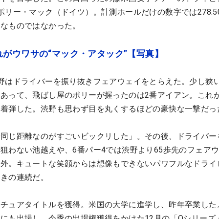
ポリー・マック（ドイツ）。計測ホールだけの数字では278.5
んなものではなかった。
がウワサの“マック・アタック”【写真】
野はドライバーを振り抜きフェアウェイをとらえた。少し狭
あって、飛ばし屋のポリーが握ったのは2番アイアン。これ
に着弾した。渋野も思わず目を丸くするほどの豪快な一撃だっ
で同じ距離なのがすごいビックリした」。その後、ドライバー
狙わない池越えや、6番パー4では渋野より65歩先のフェア
格外。キュートな笑顔からは想像もできないパワフルなドライ
驚きの連続だ。
マチュアタイトルを獲得。米国の大学に進学し、昨年卒業した
にも出場し、今季の出場権獲得をかけた12月の「Qシリーズ」