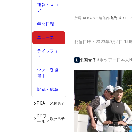
速報・スコ
ア
所属
ALBA Net編集部
高桑 均
/
Hit
年間日程
ニュース
配信日時：
2023年9月3日 14
ライブフォ
ト
#
米ツアー日本人N
米国女子
ツアー登録
選手
記録・成績
PGA
米国男子
DPワ
欧州男子
ールド