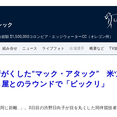
シック
金総額
$1,500,000
コロンビア・エッジウォーターCC（オレゴン州）
組み合せ
ニュース
ライブフォト
出場選手
概要など
TV
がくした“マック・アタック” 米
し屋とのラウンドで「ビックリ」
同じ距離…」。3日目の渋野日向子が目を丸くした同伴競技者