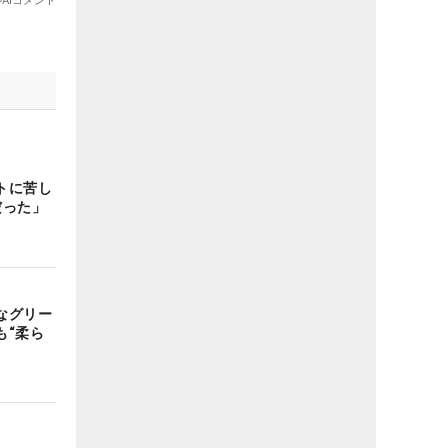
トに苦し
だった」
なグリー
も“柔ら
ィ