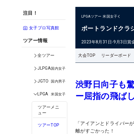
注目！
LPGAツアー
米国女子
ポートランドクラ
女子プロ写真館
ツアー情報
2023年8月31日-9月3日
賞
大会TOP
リーダーボード
全ツアー
JLPGA
国内女子
JGTO
国内男子
渋野日向子も驚
ー屈指の飛ば
LPGA
米国女子
ツアーメニ
ュー
「アイアンとドライバーが
ツアーTOP
離がすごかった！