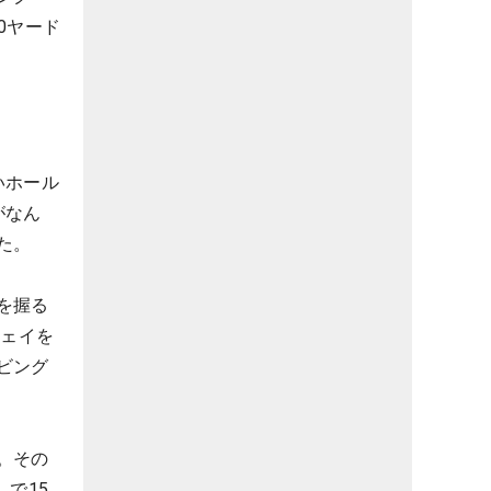
0ヤード
いホール
がなん
た。
を握る
ウェイを
ビング
。その
で15