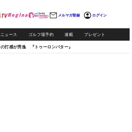
メルマガ登録
ログイン
Sニュース
ゴルフ場予約
連載
プレゼント
しの打感が秀逸 『トゥーロンパター』