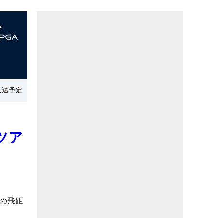
放送予定
ツア
の飛距