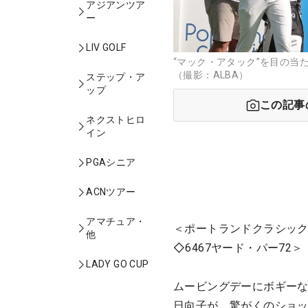
アジアンツア
ー
LIV GOLF
“マック・アタック”を目の当
（撮影：ALBA）
ステップ・ア
ップ
この記事
ネクストヒロ
イン
PGAシニア
ACNツアー
アマチュア・
＜ポートランドクラシック
他
◇6467ヤード・パー72＞
LADY GO CUP
ムービングデーにボギーな
日向子が、驚がくのショ