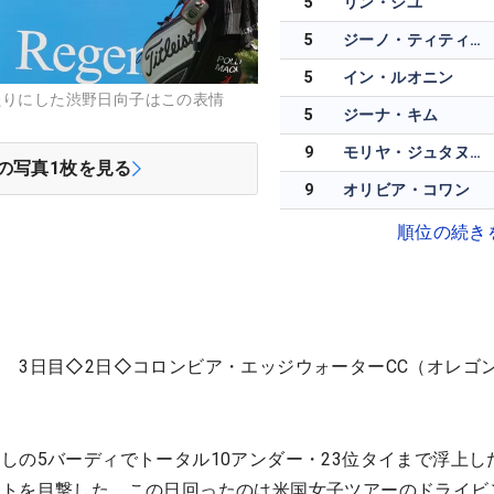
5
リン・シユ
5
ジーノ・ティティクル
5
イン・ルオニン
たりにした渋野日向子はこの表情
5
ジーナ・キム
9
モリヤ・ジュタヌガーン
の写真
1
枚を見る
9
オリビア・コワン
順位の続き
 3日目◇2日◇コロンビア・エッジウォーターCC（オレゴ
しの5バーディでトータル10アンダー・23位タイまで浮上し
ットを目撃した。この日回ったのは米国女子ツアーのドライビ