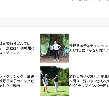
は日替わりゴルフに
渋野日向子はティショッ
」 次戦は10月職場に
んだ1日に「かなり散々
ストチャンス
ンドクラシック」最終
渋野日向子が魅せた華麗
渋野日向子のインタビ
ン周り 深いラフからで
ました【動画】
かく”チップインバーデ