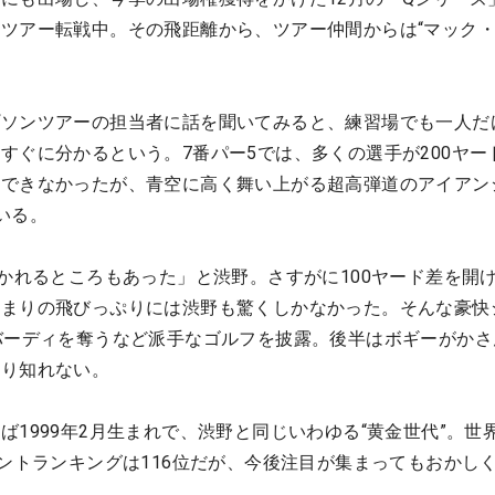
ツアー転戦中。その飛距離から、ツアー仲間からは“マック
。
プソンツアーの担当者に話を聞いてみると、練習場でも一人だ
すぐに分かるという。7番パー5では、多くの選手が200ヤー
認できなかったが、青空に高く舞い上がる超高弾道のアイアン
いる。
いかれるところもあった」と渋野。さすがに100ヤード差を開
あまりの飛びっぷりには渋野も驚くしかなかった。そんな豪快
バーディを奪うなど派手なゴルフを披露。後半はボギーがかさ
計り知れない。
ば1999年2月生まれで、渋野と同じいわゆる“黄金世代”。世
イントランキングは116位だが、今後注目が集まってもおかし