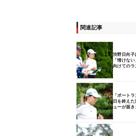
関連記事
渋野日向子
「情けない
向けてのラ
「ポートラ
日を終えた
ューが届き