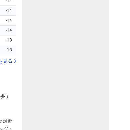
-14
-14
-14
-14
-13
-13
を見る
ン州）
た渋野
ング・