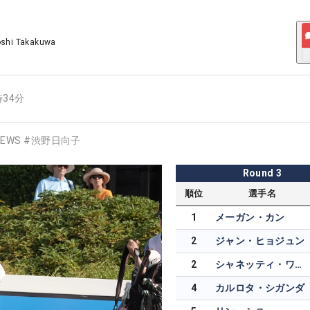
oshi Takakuwa
時34分
EWS
#
渋野日向子
Round
3
順位
選手名
1
メーガン・カン
2
ジャン・ヒョジュン
2
シャネッティ・ワナセン
4
カルロタ・シガンダ