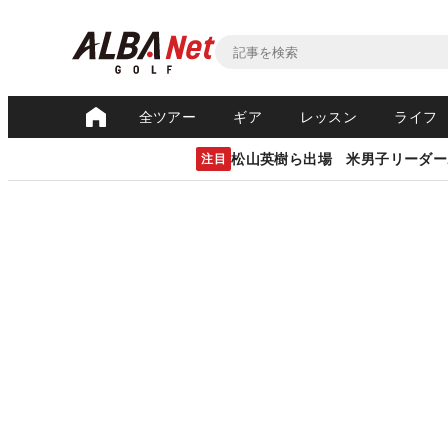
全ツアー
ギア
レッスン
ライフ
松山英樹ら出場 米男子リーダー
注目