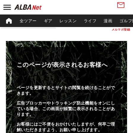
全ツアー
ギア
レッスン
ライフ
漫画
ゴルフ
メルマガ登録
このページが表示されるお客様へ
ページを更新するとサイトの閲覧を続けることがで
きます。
広告ブロッカーやトラッキング防止機能をオンにし
ている場合、この画面が頻繁に表示されることがあ
ります。
お客様にはご不便をおかけいたしますが、何卒ご理
解いただきますよう、お願い申し上げます。