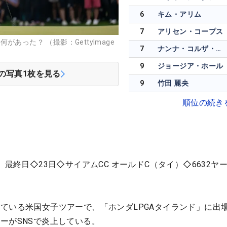
6
キム・アリム
7
アリセン・コープス
あった？ （撮影：GettyImage
7
ナンナ・コルザ・マジソン
9
ジョージア・ホール
の写真
1
枚を見る
9
竹田 麗央
順位の続き
 最終日◇23日◇サイアムCC オールドC（タイ）◇6632ヤ
ている米国女子ツアーで、「ホンダLPGAタイランド」に出
ーがSNSで炎上している。