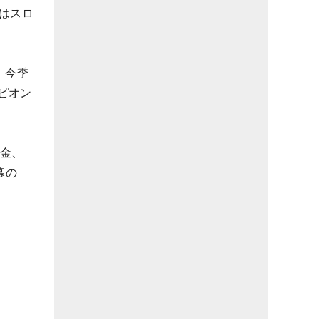
はスロ
。今季
ピオン
罰金、
幕の