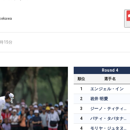
akekawa
2時15分
Round
4
順位
選手名
1
エンジェル・イン
2
岩井 明愛
3
ジーノ・ティティクル
4
パティ・タバタナキト
4
モリヤ・ジュタヌガーン