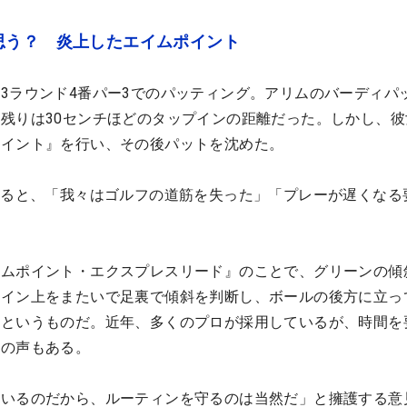
思う？ 炎上したエイムポイント
3ラウンド4番パー3でのパッティング。アリムのバーディパ
残りは30センチほどのタップインの距離だった。しかし、彼
ポイント』を行い、その後パットを沈めた。
れると、「我々はゴルフの道筋を失った」「プレーが遅くなる
。
イムポイント・エクスプレスリード』のことで、グリーンの傾
ライン上をまたいで足裏で傾斜を判断し、ボールの後方に立っ
るというものだ。近年、多くのプロが採用しているが、時間を
との声もある。
ているのだから、ルーティンを守るのは当然だ」と擁護する意