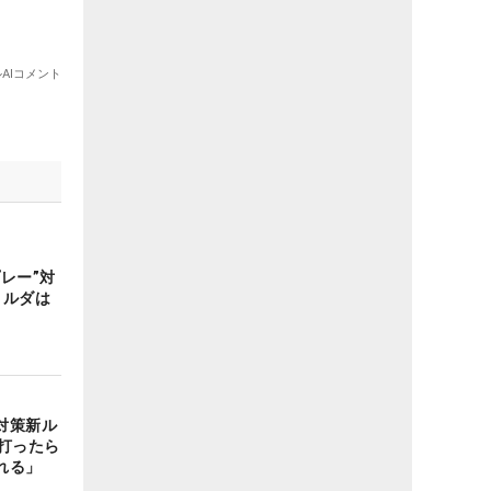
レー”対
コルダは
対策新ル
打ったら
れる」