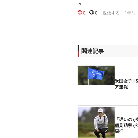
関連記事
米国女子H
ア速報
「遅いのが
稲見萌寧が
罰打