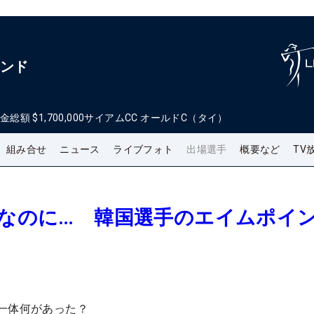
ランド
金総額
$1,700,000
サイアムCC オールドC（タイ）
組み合せ
ニュース
ライブフォト
出場選手
概要など
TV
トなのに… 韓国選手のエイムポイ
一体何があった？