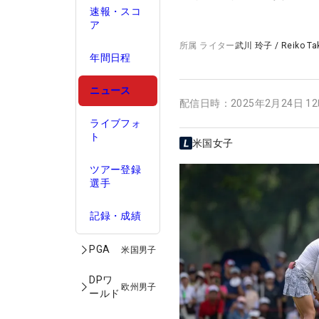
速報・スコ
ア
所属
ライター
武川 玲子
/
Reiko T
年間日程
ニュース
配信日時：
2025年2月24日 1
ライブフォ
ト
米国女子
ツアー登録
選手
記録・成績
PGA
米国男子
DPワ
欧州男子
ールド