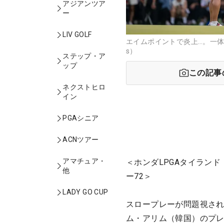
アジアンツア
ー
LIV GOLF
エイムポイントで炎上…。一体何が
s）
ステップ・ア
ップ
この記事
ネクストヒロ
イン
PGAシニア
ACNツアー
アマチュア・
＜ホンダLPGAタイランド
他
ー72＞
LADY GO CUP
スロープレーが問題視され
ム・アリム（韓国）のプレ