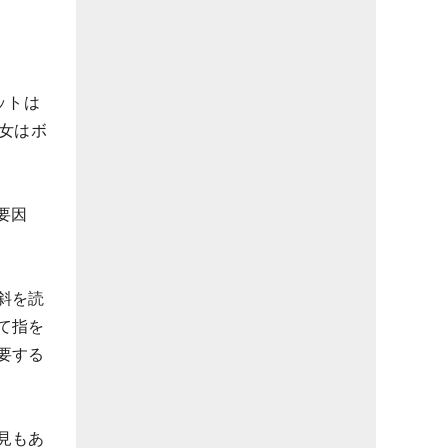
ットは
女はボ
要因
斜を読
て指を
要する
見もあ