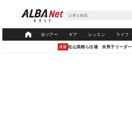
全ツアー
ギア
レッスン
ライフ
松山英樹ら出場 米男子リーダー
注目