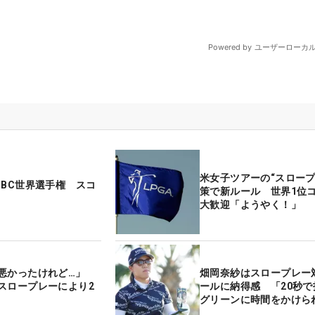
米女子ツアーの“スロープ
SBC世界選手権 スコ
策で新ルール 世界1位
大歓迎「ようやく！」
悪かったけれど…」
畑岡奈紗はスロープレー
スロープレーにより2
ールに納得感 「20秒で
グリーンに時間をかけら