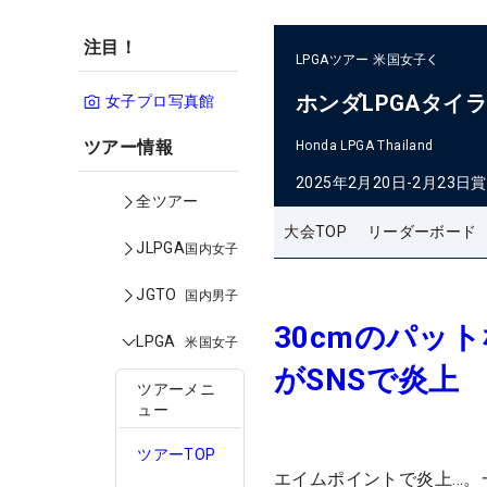
注目！
LPGAツアー
米国女子
ホンダLPGAタイ
女子プロ写真館
ツアー情報
Honda LPGA Thailand
2025年2月20日-2月23日
賞
全ツアー
大会TOP
リーダーボード
JLPGA
国内女子
JGTO
国内男子
30cmのパッ
LPGA
米国女子
がSNSで炎上
ツアーメニ
ュー
ツアーTOP
エイムポイントで炎上…。