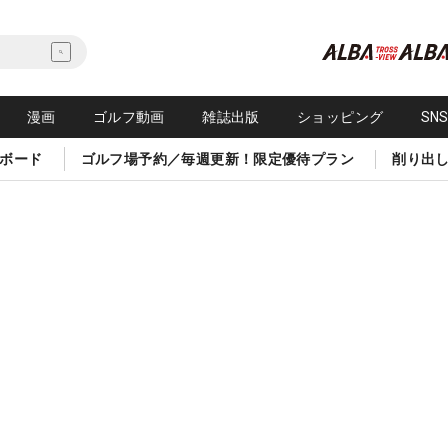
漫画
ゴルフ動画
雑誌出版
ショッピング
SN
ボード
ゴルフ場予約／毎週更新！限定優待プラン
削り出