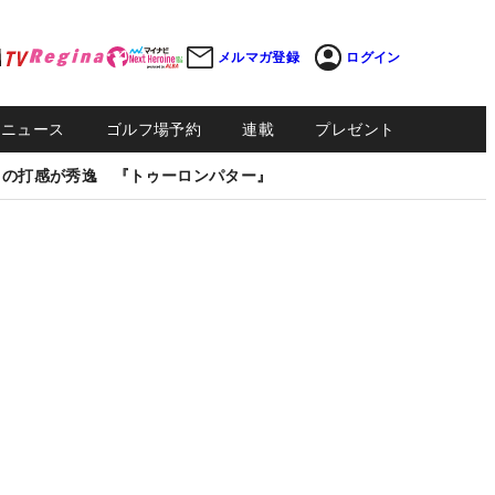
メルマガ登録
ログイン
Sニュース
ゴルフ場予約
連載
プレゼント
しの打感が秀逸 『トゥーロンパター』