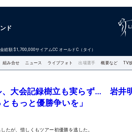
ランド
金総額
$1,700,000
サイアムCC オールドC（タイ）
組み合せ
ニュース
ライブフォト
出場選手
概要など
TV
ル、大会記録樹立も実らず… 岩井
っともっと優勝争いを」
出したが、惜しくもツアー初優勝を逃した。