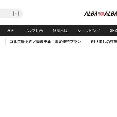
漫画
ゴルフ動画
雑誌出版
ショッピング
SN
ゴルフ場予約／毎週更新！限定優待プラン
削り出しの打