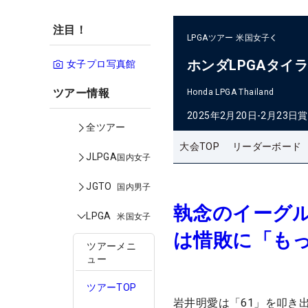
注目！
LPGAツアー
米国女子
ホンダLPGAタイ
女子プロ写真館
ツアー情報
Honda LPGA Thailand
2025年2月20日-2月23日
賞
全ツアー
大会TOP
リーダーボード
JLPGA
国内女子
JGTO
国内男子
執念のイーグ
LPGA
米国女子
は惜敗に「も
ツアーメニ
ュー
ツアーTOP
岩井明愛は「61」を叩き