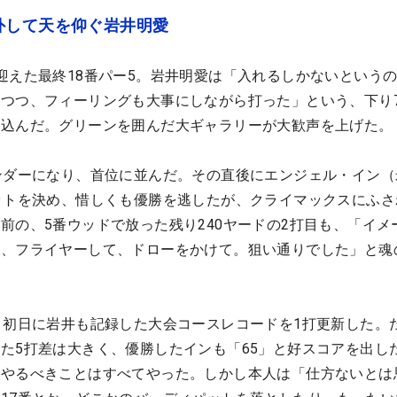
外して天を仰ぐ岩井明愛
迎えた最終18番パー5。岩井明愛は「入れるしかないという
つつ、フィーリングも大事にしながら打った」という、下り
じ込んだ。グリーンを囲んだ大ギャラリーが大歓声を上げた。
ンダーになり、首位に並んだ。その直後にエンジェル・イン（
ットを決め、惜しくも優勝を逃したが、クライマックスにふさ
前の、5番ウッドで放った残り240ヤードの2打目も、「イメ
て、フライヤーして、ドローをかけて。狙い通りでした」と魂
。初日に岩井も記録した大会コースレコードを1打更新した。
た5打差は大きく、優勝したインも「65」と好スコアを出し
。やるべきことはすべてやった。しかし本人は「仕方ないとは