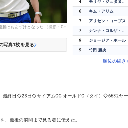
4
モリヤ・ジュタヌガーン
6
キム・アリム
7
アリセン・コープス
優勝はおあずけとなった （撮影：Ge
7
ナンナ・コルザ・マジソン
9
ジョージア・ホール
の写真
1
枚を見る
9
竹田 麗央
順位の続き
 最終日◇23日◇サイアムCC オールドC（タイ）◇6632ヤ
念を、最後の瞬間まで見る者に伝えた。