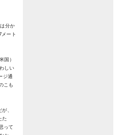
のは分か
7メート
米国）
わしい
ージ通
のこも
だが、
たた
思って