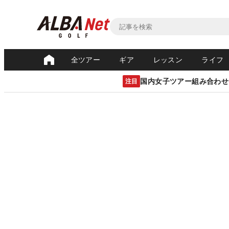
全ツアー
ギア
レッスン
ライフ
国内女子ツアー組み合わせ
注目