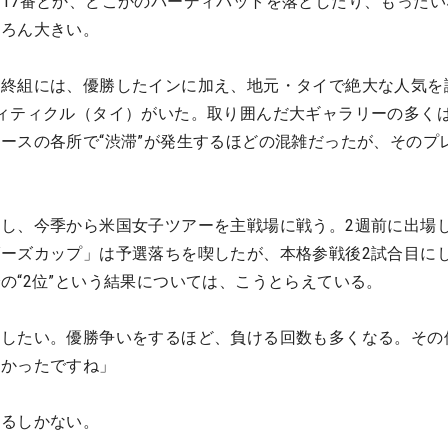
17番とか、どこかのバーディパットを落としたり、もったい
ちろん大きい。
最終組には、優勝したインに加え、地元・タイで絶大な人気を
ィティクル（タイ）がいた。取り囲んだ大ギャラリーの多く
ースの各所で“渋滞”が発生するほどの混雑だったが、そのプ
し、今季から米国女子ツアーを主戦場に戦う。2週前に出場
ーズカップ」は予選落ちを喫したが、本格参戦後2試合目に
の“2位”という結果については、こうとらえている。
をしたい。優勝争いをするほど、負ける回数も多くなる。その
しかったですね」
するしかない。