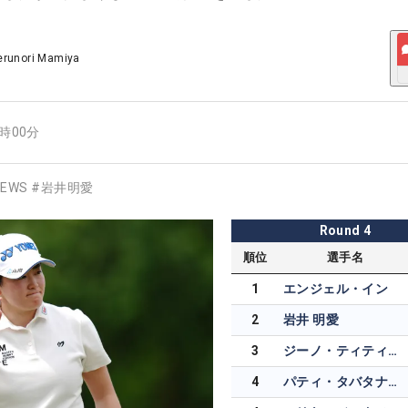
erunori Mamiya
8時00分
EWS
#
岩井明愛
Round
4
順位
選手名
1
エンジェル・イン
2
岩井 明愛
3
ジーノ・ティティクル
4
パティ・タバタナキト