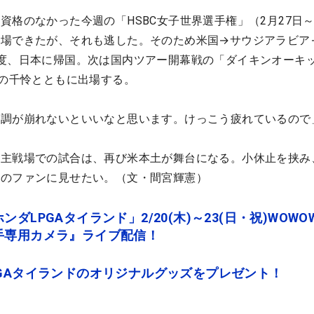
資格のなかった今週の「HSBC女子世界選手権」（2月27日～
出場できたが、それも逃した。そのため米国→サウジアラビア
度、日本に帰国。次は国内ツアー開幕戦の「ダイキンオーキ
妹の千怜とともに出場する。
体調が崩れないといいなと思います。けっこう疲れているので
の主戦場での試合は、再び米本土が舞台になる。小休止を挟み
米のファンに見せたい。（文・間宮輝憲）
ダLPGAタイランド」2/20(木)～23(日・祝)WOWO
手専用カメラ』ライブ配信！
GAタイランドのオリジナルグッズをプレゼント！