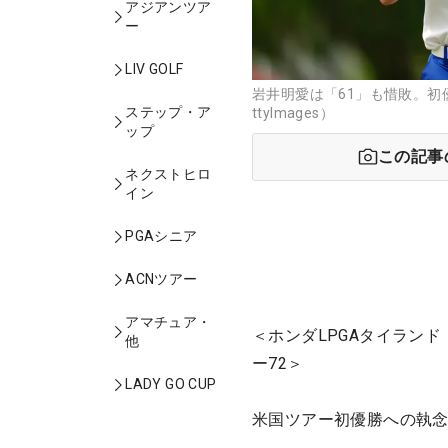
アジアンツア
ー
LIV GOLF
岩井明愛は「61」も惜敗。初
ステップ・ア
ttyImages）
ップ
この記事
ネクストヒロ
イン
PGAシニア
ACNツアー
アマチュア・
＜ホンダLPGAタイランド
他
ー72＞
LADY GO CUP
米国ツアー初優勝への執