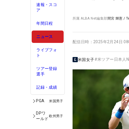
速報・スコ
ア
所属
ALBA Net編集部
間宮 輝憲
/
T
年間日程
ニュース
配信日時：
2025年2月24日 0
ライブフォ
ト
#
米ツアー日本人N
米国女子
ツアー登録
選手
記録・成績
PGA
米国男子
DPワ
欧州男子
ールド