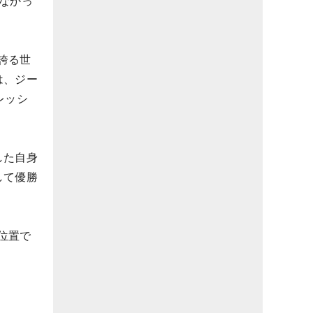
なかっ
誇る世
は、ジー
レッシ
した自身
して優勝
位置で