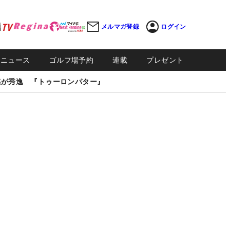
メルマガ登録
ログイン
Sニュース
ゴルフ場予約
連載
プレゼント
感が秀逸 『トゥーロンパター』