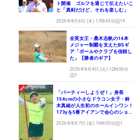
ト開催 ゴルフを通じて伝えたいこ
と「真剣だけど、それを楽しむ」
2026年8月6日 (木) 17時43分
19
全英女王・桑木志帆の14本
メジャー制覇を支えたBSギ
ア「ボールやクラブを信頼し
た」【勝者のギア】
2026年8月4日 (火) 12時00分
1
「パーティーしようぜ！」身長
154cmの小さなドラコン女子・鈴
木真緒が人生初のホールインワン！
173yを5番アイアンで会心のショッ
ト
2026年8月7日 (金) 16時00分
1