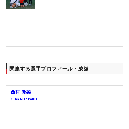
違って、この4、5年が勝負だから余裕はないです。
自分的にはそういう感じです」。8月に24歳となっ
たプロ6年目だが、当分の間はゴルフが恋人だ。
次戦はハワイでの「ロッテ選手権」。距離の長いタ
フなコースは風も厄介なハザードとなるが、「しっ
かり頑張りたい」。ポイントランキングは69位から
2つ上げて67位に浮上。同60位までが出場できる最
終戦「CMEグループ・ツアー選手権」に向け、ラス
関連する選手プロフィール・成績
トスパートに入る。（文・臼杵孝志）
西村 優菜
Yuna Nishimura