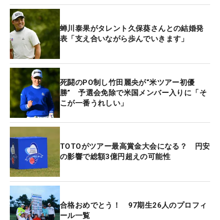
えなかったけど、最後に取れて良かった。今週は調
子を上げることにフォーカスしたけど、また勝ちた
蝉川泰果がタレント久保葵さんとの結婚発
いと思えるようになりました」
表「支え合いながら歩んでいきます」
ホールアウト後には思わず絶句した、うれしいニュ
ースがあった。同じ2000年度生まれで、男子ツアー
死闘のPO制し竹田麗央が“米ツアー初優
通算4勝の蝉川泰果が結婚を発表した。西村が大
勝” 予選会免除で米国メンバー入りに「そ
こが一番うれしい」
阪、蝉川が兵庫と同じ関西出身で、ジュニア時代か
らよく知る仲間の電撃婚。「え!? ホントです
か？」「誰とですか？」と目を点にして驚き「おめ
でとうございます」と祝福した。
TOTOがツアー最高賞金大会になる？ 円安
の影響で総額3億円超えの可能性
自身の結婚については「今は全然興味はありませ
ん。そのときは報告するので、首をだいぶ長～くし
て待っていてください」と笑顔で返答。「でも、
合格おめでとう！ 97期生26人のプロフィ
（年齢的には）かなり早いですよね。女子は男子と
ール一覧