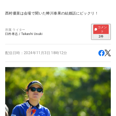
西村優菜は会場で聞いた蝉川泰果の結婚話にビックリ！
コメン
所属
ライター
ト
臼杵孝志
/
Takashi Usuki
2
件
配信日時：
2024年11月3日 18時12分