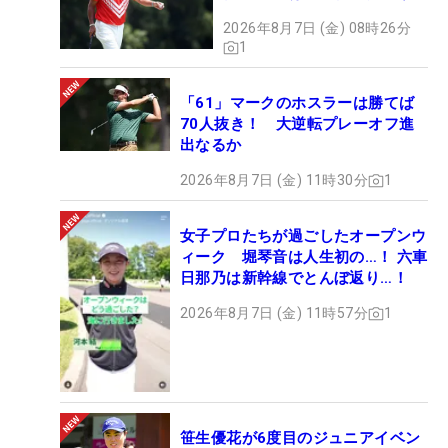
2026年8月7日 (金) 08時26分
1
「61」マークのホスラーは勝てば
70人抜き！ 大逆転プレーオフ進
出なるか
2026年8月7日 (金) 11時30分
1
女子プロたちが過ごしたオープンウ
ィーク 堀琴音は人生初の…！ 六車
日那乃は新幹線でとんぼ返り…！
2026年8月7日 (金) 11時57分
1
笹生優花が6度目のジュニアイベン