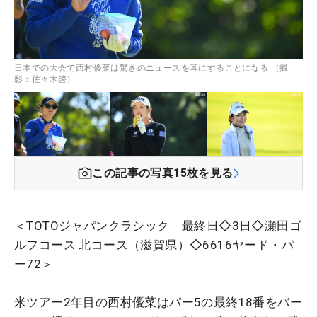
日本での大会で西村優菜は驚きのニュースを耳にすることになる （撮
影：佐々木啓）
この記事の写真
15
枚を見る
＜TOTOジャパンクラシック 最終日◇3日◇瀬田ゴ
ルフコース 北コース（滋賀県）◇6616ヤード・パ
ー72＞
米ツアー2年目の西村優菜はパー5の最終18番をバー