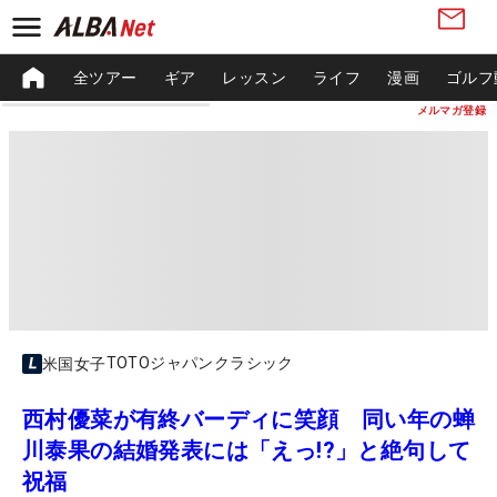
全ツアー
ギア
レッスン
ライフ
漫画
ゴルフ
メルマガ登録
TOTOジャパンクラシック
米国女子
西村優菜が有終バーディに笑顔 同い年の蝉
川泰果の結婚発表には「えっ!?」と絶句して
祝福