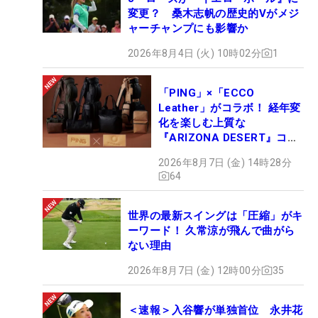
変更？ 桑木志帆の歴史的Vがメジ
ャーチャンプにも影響か
2026年8月4日 (火) 10時02分
1
「PING」×「ECCO
Leather」がコラボ！ 経年変
化を楽しむ上質な
『ARIZONA DESERT』コレ
クション、9月15日限定デビ
2026年8月7日 (金) 14時28分
ュー
64
世界の最新スイングは「圧縮」がキ
ーワード！ 久常涼が飛んで曲がら
ない理由
2026年8月7日 (金) 12時00分
35
＜速報＞入谷響が単独首位 永井花