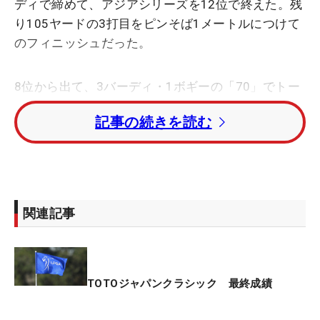
ディで締めて、アジアシリーズを12位で終えた。残
り105ヤードの3打目をピンそば1メートルにつけて
のフィニッシュだった。
8位から出て、3バーディ・1ボギーの「70」でトー
タル10アンダー。初日は「71」の47位とやや出遅
記事の続きを読む
れ、2日目は今季自己ベストの「65」で巻き返し
た。前日の3日目は朝からの雨と、午後からの天候
悪化の予報で安全面を考慮して中止となったが、初
日が終わったあとに「4日間で絶対に乗せる」と誓
っていた2ケタアンダーは54ホールでクリア。大会
関連記事
を通じて最もフェアウェイキープ率が高かった選手
に贈られる「ドライビングアキュラシー賞」にも輝
いて賞金100万円を獲得した。
TOTOジャパンクラシック 最終成績
「多くのファンの方についていただいたのに、途中
からなかなかバーディが取れなくて、楽しんでもら