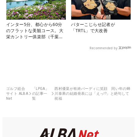
インター5分、都心から60分
パターこじらせ記者が
のフラットな美観コース。大
「TRTL」で大改善
栄カントリー俱楽部（千葉
県）
Recommended by
ゴルフ総合
「LPGA」
西村優菜が有終バーディに笑顔 同い年の蝉
サイト ALBA
の記事一
川泰果の結婚発表には「えっ!?」と絶句して
Net
覧
祝福