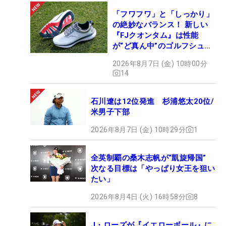
「フワフワ」と「しっかり」
の絶妙なバランス！ 新しい
『FJクオンタム』は性能
が“ど真ん中”のゴルフシュー
ズだった
2026年8月7日 (金) 10時00分
14
石川遼は12位発進 杉浦悠太20位/
米男子下部
2026年8月7日 (金) 10時29分
1
全英制覇の桑木志帆が“凱旋帰国”
次なる目標は「やっぱり女王を狙い
たい」
2026年8月4日 (火) 16時58分
8
J・ローズが『イエローボール』に