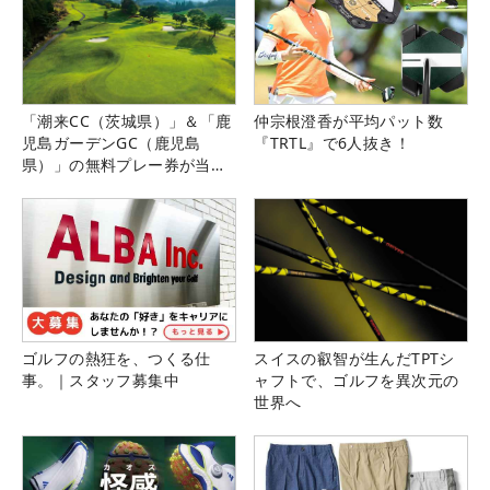
「潮来CC（茨城県）」＆「鹿
仲宗根澄香が平均パット数
児島ガーデンGC（鹿児島
『TRTL』で6人抜き！
県）」の無料プレー券が当た
る！！
ゴルフの熱狂を、つくる仕
スイスの叡智が生んだTPTシ
事。｜スタッフ募集中
ャフトで、ゴルフを異次元の
世界へ