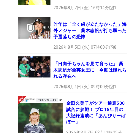
2026年8月7日 (金) 16時14分
1
昨年は「全く歯が立たなかった」海
外メジャー 桑木志帆が打ち勝った
予選落ちの恐怖
2026年8月5日 (水) 07時00分
8
「日向子ちゃんを見て育った」 桑
木志帆が全英女王に 今度は憧れら
れる存在へ
2026年8月4日 (火) 09時00分
1
金田久美子がツアー通算500
試合に参戦！ プロ18年目の
大記録達成に「あんびりーば
ぼー」
2026年8月7日 (金) 11時25分