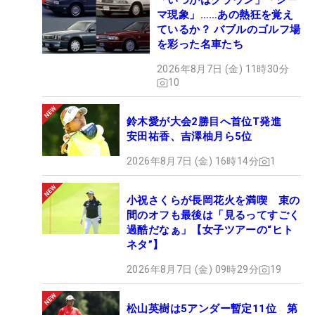
「いつかはクラウン」「シー
マ現象」……あの熱狂を覚え
ているか？ バブルのゴルフ場
を彩った名車たち
2026年8月7日 (金) 11時30分
10
鈴木愛が大会2勝目へ首位T発進
安田祐香、吉澤柚月ら5位
2026年8月7日 (金) 16時14分
1
小祝さくらが長岡花火を満喫 束の
間のオフも最後は「見るってすごく
過酷だなぁ」【女子ツアーの“ヒト
ネタ”】
2026年8月7日 (金) 09時29分
19
松山英樹は5アンダー暫定11位 第