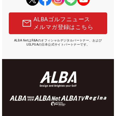
ALBAゴルフニュース
メルマガ登録はこちら
ALBA NetはR&Aのオフィシャルデジタルパートナー、および
USLPGAの日本公式サイトパートナーです。