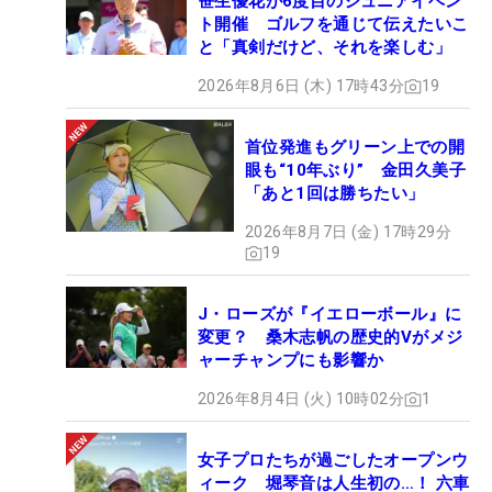
笹生優花が6度目のジュニアイベン
ト開催 ゴルフを通じて伝えたいこ
と「真剣だけど、それを楽しむ」
2026年8月6日 (木) 17時43分
19
首位発進もグリーン上での開
眼も“10年ぶり” 金田久美子
「あと1回は勝ちたい」
2026年8月7日 (金) 17時29分
19
J・ローズが『イエローボール』に
変更？ 桑木志帆の歴史的Vがメジ
ャーチャンプにも影響か
2026年8月4日 (火) 10時02分
1
女子プロたちが過ごしたオープンウ
ィーク 堀琴音は人生初の…！ 六車