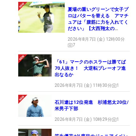
夏場の重いグリーンで女子プ
ロはパターを替える アマチ
ュアは「腹筋に力を入れてく
ださい」【大西翔太の
HOTSHOT】
2026年8月7日 (金) 12時00分
7
「61」マークのホスラーは勝てば
70人抜き！ 大逆転プレーオフ進
出なるか
2026年8月7日 (金) 11時30分
1
石川遼は12位発進 杉浦悠太20位/
米男子下部
2026年8月7日 (金) 10時29分
1