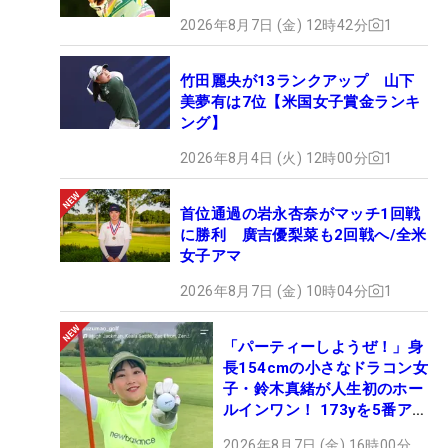
2026年8月7日 (金) 12時42分
1
竹田麗央が13ランクアップ 山下
美夢有は7位【米国女子賞金ランキ
ング】
2026年8月4日 (火) 12時00分
1
首位通過の岩永杏奈がマッチ1回戦
に勝利 廣吉優梨菜も2回戦へ/全米
女子アマ
2026年8月7日 (金) 10時04分
1
「パーティーしようぜ！」身
長154cmの小さなドラコン女
子・鈴木真緒が人生初のホー
ルインワン！ 173yを5番アイ
アンで会心のショット
2026年8月7日 (金) 16時00分