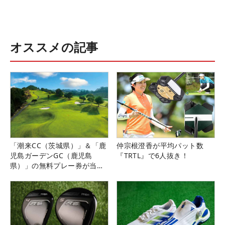
オススメの記事
「潮来CC（茨城県）」＆「鹿
仲宗根澄香が平均パット数
児島ガーデンGC（鹿児島
『TRTL』で6人抜き！
県）」の無料プレー券が当た
る！！