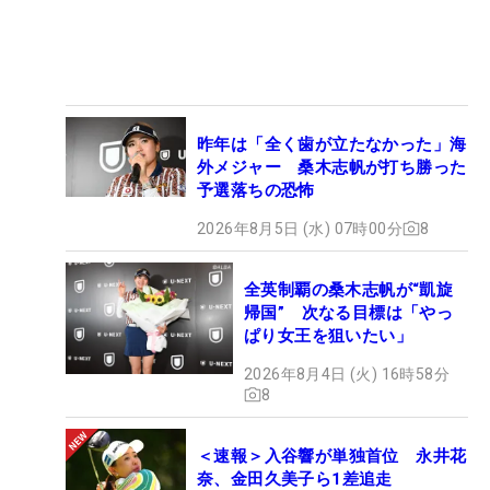
昨年は「全く歯が立たなかった」海
外メジャー 桑木志帆が打ち勝った
予選落ちの恐怖
2026年8月5日 (水) 07時00分
8
全英制覇の桑木志帆が“凱旋
帰国” 次なる目標は「やっ
ぱり女王を狙いたい」
2026年8月4日 (火) 16時58分
8
＜速報＞入谷響が単独首位 永井花
奈、金田久美子ら1差追走