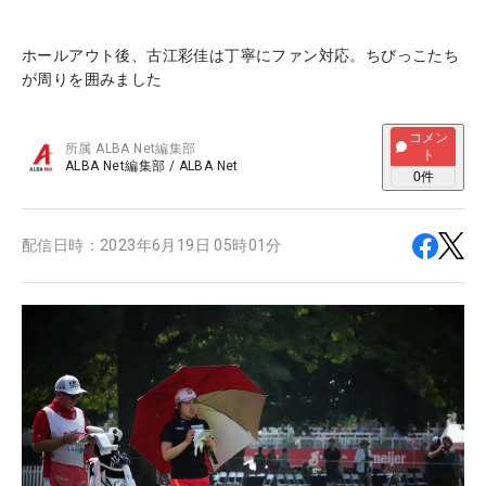
ホールアウト後、古江彩佳は丁寧にファン対応。ちびっこたち
が周りを囲みました
コメン
所属
ALBA Net編集部
ト
ALBA Net編集部
/
ALBA Net
0
件
配信日時：
2023年6月19日 05時01分