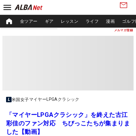
全ツアー
ギア
レッスン
ライフ
漫画
ゴルフ
メルマガ登録
マイヤーLPGAクラシック
米国女子
「マイヤーLPGAクラシック」を終えた古江
彩佳のファン対応 ちびっこたちが集まりま
した【動画】