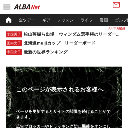
全ツアー
ギア
レッスン
ライフ
漫画
ゴルフ
メルマガ登録
松山英樹ら出場 ウィンダム選手権のリーダーボード
米国男子
北海道meijiカップ リーダーボード
国内女子
最新の世界ランキング
米国女子
このページが表示されるお客様へ
ページを更新するとサイトの閲覧を続けることがで
きます。
広告ブロッカーやトラッキング防止機能をオンにし