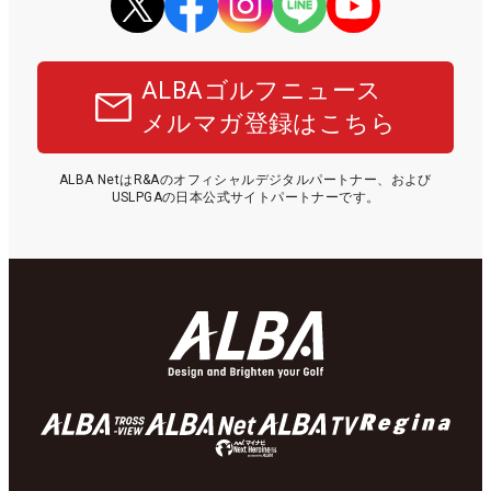
ALBAゴルフニュース
メルマガ登録はこちら
ALBA NetはR&Aのオフィシャルデジタルパートナー、および
USLPGAの日本公式サイトパートナーです。