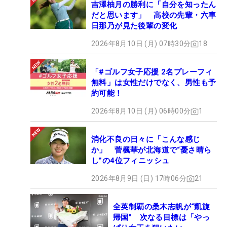
吉澤柚月の勝利に「自分を知ったん
だと思います」 高校の先輩・六車
日那乃が見た後輩の変化
2026年8月10日 (月) 07時30分
18
「#ゴルフ女子応援 2名プレーフィ
無料」は女性だけでなく、男性も予
約可能！
2026年8月10日 (月) 06時00分
1
消化不良の日々に「こんな感じ
か」 菅楓華が北海道で“憂さ晴ら
し”の4位フィニッシュ
2026年8月9日 (日) 17時06分
21
全英制覇の桑木志帆が“凱旋
帰国” 次なる目標は「やっ