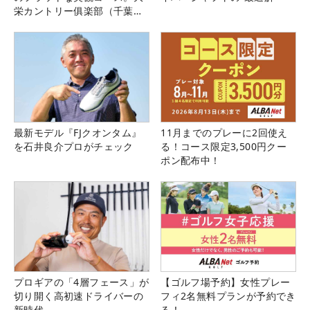
栄カントリー俱楽部（千葉
県）
最新モデル『FJクオンタム』
11月までのプレーに2回使え
を石井良介プロがチェック
る！コース限定3,500円クー
ポン配布中！
プロギアの「4層フェース」が
【ゴルフ場予約】女性プレー
切り開く高初速ドライバーの
フィ2名無料プランが予約でき
新時代
る！