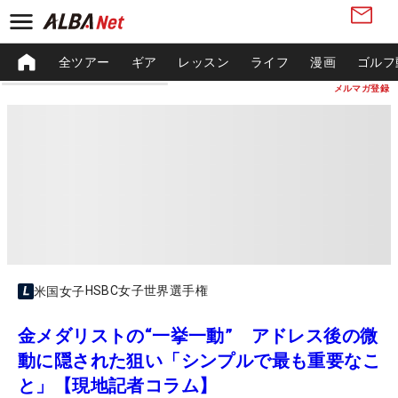
全ツアー
ギア
レッスン
ライフ
漫画
ゴルフ
メルマガ登録
HSBC女子世界選手権
米国女子
金メダリストの“一挙一動” アドレス後の微
動に隠された狙い「シンプルで最も重要なこ
と」【現地記者コラム】