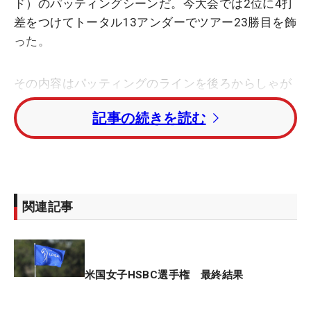
ド）のパッティングシーンだ。今大会では2位に4打
差をつけてトータル13アンダーでツアー23勝目を飾
った。
その内容はパッティングのラインを後ろからしゃが
んで読み、そのあとにアドレスをするのだが、一度
記事の続きを読む
両手で握ったあとに左手をグリップの下側に一度下
ろす動きをする。そして両手で握り直しストローク
に入るという流れだ。
今回どうしてコのパッティングが気になったかとい
関連記事
うと、私は幼いころからゴルフに勤しんできて、プ
ロを目指した時期もあったからだ。私はショットの
精度に課題があり、パーオン率が低いタイプだっ
た。そのため、アプローチは必死に練習したし、バ
米国女子HSBC選手権 最終結果
ーディチャンスにつけたときにどんな距離、ライン
からでも“決めきる”ことを意識して日々練習に励ん