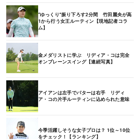
でいた。
“ゆっくり”振り下ろす2分間 竹田麗央が高
1から行う女王ルーティン【現地記者コラ
そんなことから、昔からプロゴルファーのプレーで
ム】
必ず注目していたのはショートゲーム。多くのルー
ティンを参考にしてきた。ほかのプロにもそれぞれ
の“こだわり”があるが、アドレスを構えてからなに
金メダリストに学ぶ リディア・コは完全
かしらの動きを入れている選手は珍しいという印象
オンプレーンスイング【連続写真】
がある。
いままで見たことのない動きに目が離せなくなっ
た。たまたまかと思いきや、毎回必ず行っている。
アイアンは左手でパターは右手 リディ
ア・コの片手ルーティンに込められた意味
一瞬の“左手下ろし”の動きは何を意味するのか？
優勝会見でルーティンについて聞いてみると「私の
パッティングのルーティンは、かなりシンプルで反
復的なもの。一番重要なのは、セットアップ（アド
今季活躍しそうな女子プロは？ 1位～10位
レス）するときに左手と左腕を下ろすこと」と本人
をチェック！【ランキング】