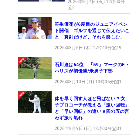
2026年8月4日 (火) 12時00分
1
笹生優花が6度目のジュニアイベン
ト開催 ゴルフを通じて伝えたいこ
と「真剣だけど、それを楽しむ」
2026年8月6日 (木) 17時43分
19
石川遼は64位 『59』マークのF・
ハリスが初優勝/米男子下部
2026年8月10日 (月) 10時06分
1
体を早く回す人ほど飛ばない!? 女
子プロコーチが教える「速い回転」
と「早い回転」の違い #四の五の言
わず振り氣れ
2026年8月9日 (日) 12時00分
31