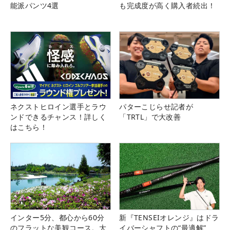
能派パンツ4選
も完成度が高く購入者続出！
ネクストヒロイン選手とラウ
パターこじらせ記者が
ンドできるチャンス！詳しく
「TRTL」で大改善
はこちら！
インター5分、都心から60分
新『TENSEIオレンジ』はドラ
のフラットな美観コース。大
イバーシャフトの“最適解”