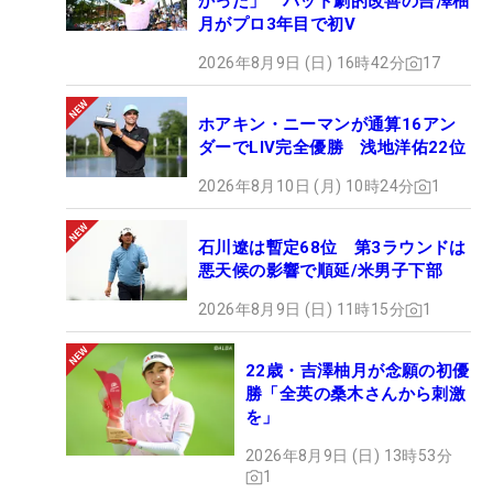
日本の山下美夢有で、今季ここまでの米ツアー全体
かった」 パット劇的改善の吉澤柚
月がプロ3年目で初V
スタッツでも1位を記録している。次回は山下のパ
ッティングにも注目したい。（文・高木彩音）
2026年8月9日 (日) 16時42分
17
ホアキン・ニーマンが通算16アン
ダーでLIV完全優勝 浅地洋佑22位
2026年8月10日 (月) 10時24分
1
石川遼は暫定68位 第3ラウンドは
悪天候の影響で順延/米男子下部
2026年8月9日 (日) 11時15分
1
22歳・吉澤柚月が念願の初優
勝「全英の桑木さんから刺激
を」
2026年8月9日 (日) 13時53分
1