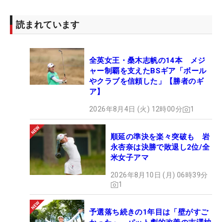
の合計パット数を見てみると一日平均29パット。1
ホールの平均は1.611回だから、必ず2パット以内で
読まれています
カップインしていることになる。
全英女王・桑木志帆の14本 メジ
このルーティンは「これは私のキャリアスタートか
ャー制覇を支えたBSギア「ボール
らやっていることで、今後も継続していくつもり
やクラブを信頼した」【勝者のギ
よ」と長く続けていることだった。いくらドライバ
ア】
ーを飛ばしても、どんなに短いバーディチャンスに
2026年8月4日 (火) 12時00分
1
つけようと、“パットイズマネー”という名言がある
ように、パターが入らなければスコアにはつながら
順延の準決を楽々突破も 岩
ない。「シンプルだけど、おそらく最も重要なこと
永杏奈は決勝で敗退し2位/全
だと思う」。現世界ランキング3位の金メダリスト
米女子アマ
にとって、この“一挙一動”は世界トップクラスで戦
2026年8月10日 (月) 06時39分
い続けるために欠かせない習慣だ。
1
今大会の平均パット数で1位（1.486）になったのは
予選落ち続きの1年目は「壁がすご