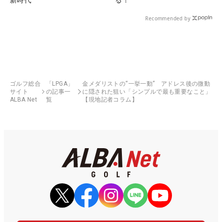
Recommended by
ゴルフ総合
「LPGA」
金メダリストの“一挙一動” アドレス後の微動
サイト
の記事一
に隠された狙い「シンプルで最も重要なこと」
ALBA Net
覧
【現地記者コラム】