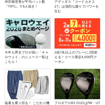
仲宗根澄香が平均パット数
アディダス『コードカオス
『TRTL』で6人抜き！
27』は強烈な蹴りでパワーを
生む
今年も男女プロが強い「キャ
2組7名以上のプレーに2回使
ロウェイ」のニュース一覧は
える！コース限定4,000円ク
こちら！
ーポン
猛暑を乗り切る！ こだわり機
プロギアのRS DUOはFW・UT