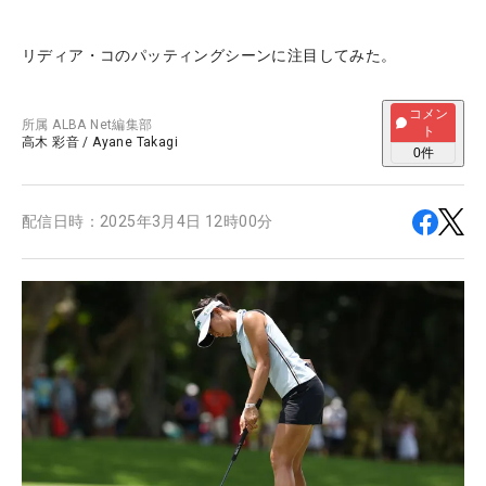
リディア・コのパッティングシーンに注目してみた。
コメン
所属
ALBA Net編集部
ト
高木 彩音
/
Ayane Takagi
0
件
配信日時：
2025年3月4日 12時00分