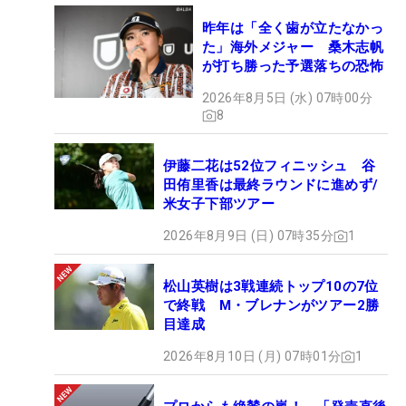
昨年は「全く歯が立たなかっ
た」海外メジャー 桑木志帆
が打ち勝った予選落ちの恐怖
2026年8月5日 (水) 07時00分
8
伊藤二花は52位フィニッシュ 谷
田侑里香は最終ラウンドに進めず/
米女子下部ツアー
2026年8月9日 (日) 07時35分
1
松山英樹は3戦連続トップ10の7位
で終戦 M・ブレナンがツアー2勝
目達成
2026年8月10日 (月) 07時01分
1