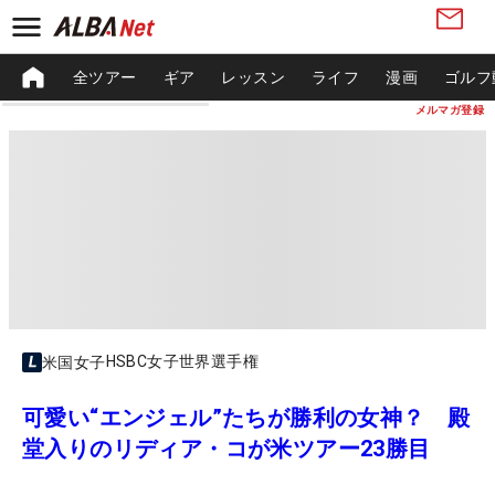
全ツアー
ギア
レッスン
ライフ
漫画
ゴルフ
メルマガ登録
HSBC女子世界選手権
米国女子
可愛い“エンジェル”たちが勝利の女神？ 殿
堂入りのリディア・コが米ツアー23勝目