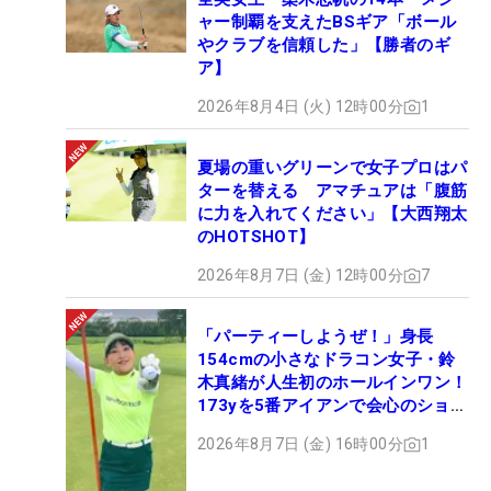
ャー制覇を支えたBSギア「ボール
やクラブを信頼した」【勝者のギ
ア】
2026年8月4日 (火) 12時00分
1
夏場の重いグリーンで女子プロはパ
ターを替える アマチュアは「腹筋
に力を入れてください」【大西翔太
のHOTSHOT】
2026年8月7日 (金) 12時00分
7
「パーティーしようぜ！」身長
154cmの小さなドラコン女子・鈴
木真緒が人生初のホールインワン！
173yを5番アイアンで会心のショッ
ト
2026年8月7日 (金) 16時00分
1