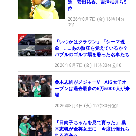
進 安田祐香、吉澤柚月ら5
位
2026年8月7日 (金) 16時14分
1
「いつかはクラウン」「シーマ現
象」……あの熱狂を覚えているか？
バブルのゴルフ場を彩った名車たち
2026年8月7日 (金) 11時30分
10
桑木志帆がメジャーV AIG女子オ
ープンは過去最多の5万5000人が来
場
2026年8月4日 (火) 12時30分
1
「日向子ちゃんを見て育った」 桑
木志帆が全英女王に 今度は憧れら
れる存在へ