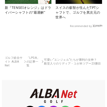
新『TENSEIオレンジ』はドラ
スイスの叡智が生んだTPTシ
イバーシャフトの“最適解”
ャフトで、ゴルフを異次元の
世界へ
Recommended by
ゴルフ総合サ
「LPGA」
可愛い“エンジェル”たちが勝利の女神？
イト ALBA
の記事一
殿堂入りのリディア・コが米ツアー23勝目
Net
覧