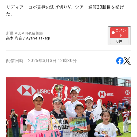
リディア・コが貫禄の逃げ切りV。ツアー通算23勝目を挙げ
た。
コメン
所属
ALBA Net編集部
ト
高木 彩音
/
Ayane Takagi
0
件
配信日時：
2025年3月3日 12時30分