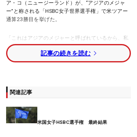
ア・コ（ニュージーランド）が、“アジアのメジャ
ー”と称される「HSBC女子世界選手権」で米ツアー
通算23勝目を挙げた。
「これはアジアのメジャーと呼ばれているから、私
のメジャーコレクションにアジアメジャーが加わる
記事の続きを読む
のは本当に素晴らしいこと」
初日は強風が吹くなか1アンダーの「70」で回り7位
タイ発進、2日目に5アンダーの「67」をマークし2
位に浮上。気温が35度を超える猛暑日となった3日
関連記事
目に「68」で回るとトータル10アンダーで単独首位
に立った。そして迎えた最終日も「69」とスコアを
伸ばして逃切りVとなった。その勝利を引き寄せた
のは、可愛い“エンジェル”たちだった…？
米国女子HSBC選手権 最終結果