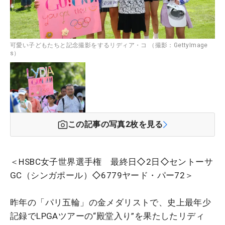
可愛い子どもたちと記念撮影をするリディア・コ （撮影：GettyImage
s）
この記事の写真
2
枚を見る
＜HSBC女子世界選手権 最終日◇2日◇セントーサ
GC（シンガポール）◇6779ヤード・パー72＞
昨年の「パリ五輪」の金メダリストで、史上最年少
記録でLPGAツアーの“殿堂入り”を果たしたリディ