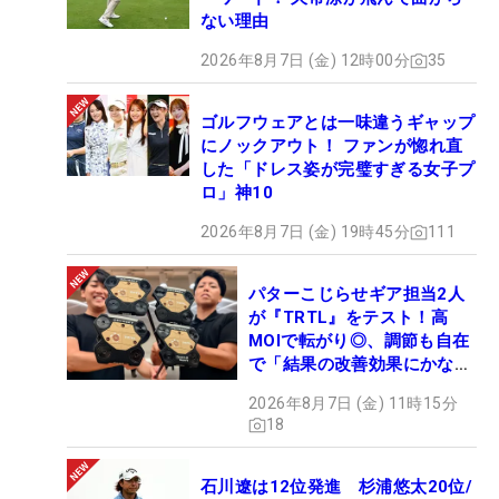
ない理由
2026年8月7日 (金) 12時00分
35
ゴルフウェアとは一味違うギャップ
にノックアウト！ ファンが惚れ直
した「ドレス姿が完璧すぎる女子プ
ロ」神10
2026年8月7日 (金) 19時45分
111
パターこじらせギア担当2人
が『TRTL』をテスト！高
MOIで転がり◎、調節も自在
で「結果の改善効果にかなり
の意外性」
2026年8月7日 (金) 11時15分
18
石川遼は12位発進 杉浦悠太20位/