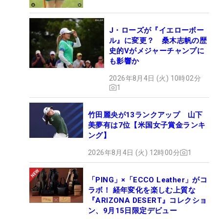
J・ローズが『イエローボー
ル』に変更？ 桑木志帆の歴
史的Vがメジャーチャンプに
も影響か
2026年8月4日 (火) 10時02分
1
竹田麗央が13ランクアップ 山下
美夢有は7位【米国女子賞金ランキ
ング】
2026年8月4日 (火) 12時00分
1
「PING」×「ECCO Leather」がコ
ラボ！ 経年変化を楽しむ上質な
『ARIZONA DESERT』コレクショ
ン、9月15日限定デビュー