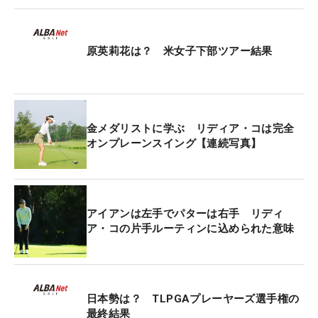
「いつも私の名前が書かれた看板を持って来てくれ
る女の子たちがいた。彼女たちのおかげで本当に思
い出深いものになった」
原英莉花は？ 米女子下部ツアー結果
会場には『Lydia Ko GO! GO!』などの文字と、可愛
らしいイラストが描かれた手づくりの看板を持って
応援する子どもたちの姿が微笑ましかった。コを見
金メダリストに学ぶ リディア・コは完全
つけると走って近くに行きエールを送ったり、スタ
オンプレーンスイング【連続写真】
ートホールでは真剣な眼差しで見守っていたり、蒸
し暑いなかで顔を火照らせながらも帯同する姿はた
くましく、コへの愛で溢れていた。
アイアンは左手でパターは右手 リディ
ア・コの片手ルーティンに込められた意味
そんな子どもたちの姿にコはパワーをもらってい
た。「ここでは良いときもあれば、あまり良いプレ
ーができないときもある。でも、私が1番でも、10
番でも、何時にティオフしても、彼女たちはいつも
日本勢は？ TLPGAプレーヤーズ選手権の
私のために来てくれる。楽しい1週間で、自分自身
最終結果