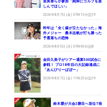
里美香らが参加「純粋にゴルフを楽
しんでほしい」
2026年8月7日 (金) 07時15分
19
昨年は「全く歯が立たなかった」海
外メジャー 桑木志帆が打ち勝った
予選落ちの恐怖
2026年8月5日 (水) 07時00分
8
金田久美子がツアー通算500試合に
参戦！ プロ18年目の大記録達成に
「あんびりーばぼー」
2026年8月7日 (金) 11時25分
19
鈴木愛が大会2勝目へ首位T発