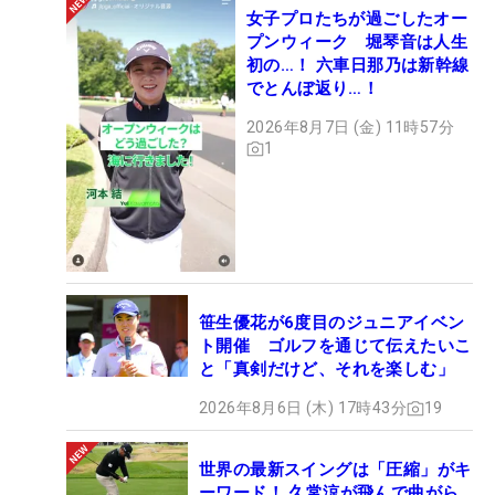
女子プロたちが過ごしたオー
プンウィーク 堀琴音は人生
初の…！ 六車日那乃は新幹線
でとんぼ返り…！
2026年8月7日 (金) 11時57分
1
笹生優花が6度目のジュニアイベン
ト開催 ゴルフを通じて伝えたいこ
と「真剣だけど、それを楽しむ」
2026年8月6日 (木) 17時43分
19
世界の最新スイングは「圧縮」がキ
ーワード！ 久常涼が飛んで曲がら