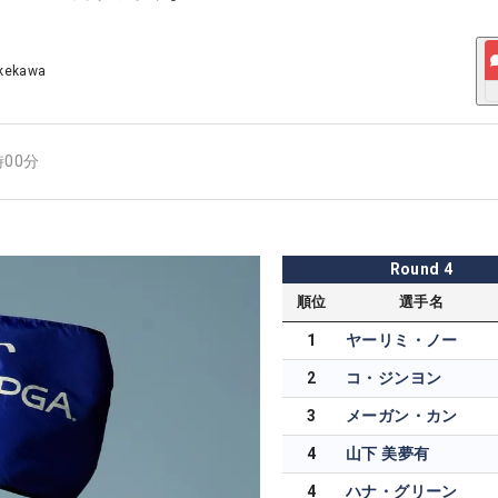
akekawa
時00分
Round
4
順位
選手名
1
ヤーリミ・ノー
2
コ・ジンヨン
3
メーガン・カン
4
山下 美夢有
4
ハナ・グリーン