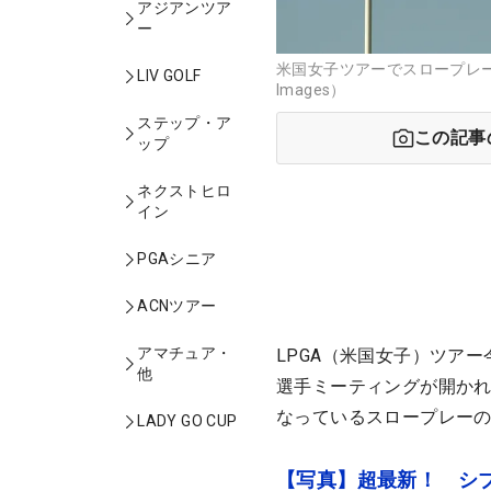
アジアンツア
ー
米国女子ツアーでスロープレーの
LIV GOLF
Images）
ステップ・ア
この記事
ップ
ネクストヒロ
イン
PGAシニア
ACNツアー
アマチュア・
LPGA（米国女子）ツア
他
選手ミーティングが開か
なっているスロープレーの
LADY GO CUP
【写真】超最新！ シ