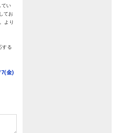
してい
してお
。より
応する
(金)