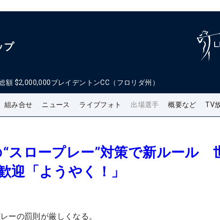
ップ
総額
$2,000,000
ブレイデントンCC（フロリダ州）
組み合せ
ニュース
ライブフォト
出場選手
概要など
TV
“スロープレー”対策で新ルール 
大歓迎「ようやく！」
プレーの罰則が厳しくなる。