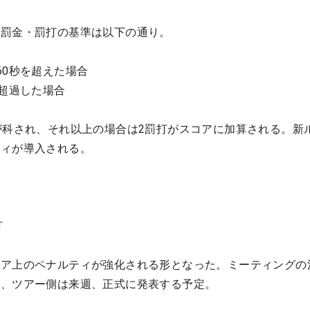
る罰金・罰打の基準は以下の通り。
60秒を超えた場合
を超過した場合
が科され、それ以上の場合は2罰打がスコアに加算される。新
ティが導入される。
打
コア上のペナルティが強化される形となった。ミーティングの
れ、ツアー側は来週、正式に発表する予定。