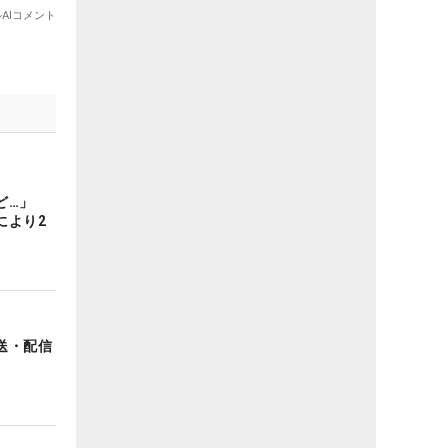
れど…」
により2
送・配信