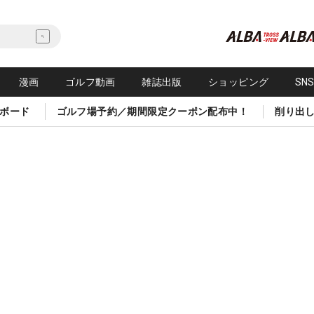
漫画
ゴルフ動画
雑誌出版
ショッピング
SN
ボード
ゴルフ場予約／期間限定クーポン配布中！
削り出