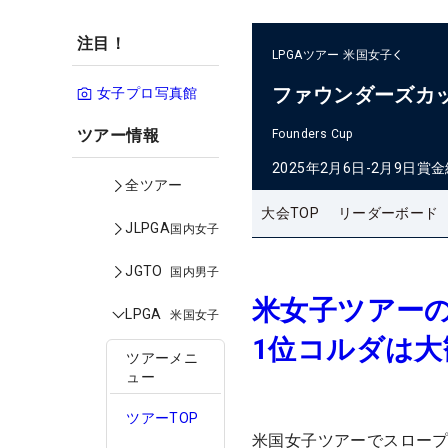
注目！
LPGAツアー
米国女子
ファウンダーズカ
女子プロ写真館
ツアー情報
Founders Cup
2025年2月6日-2月9日
賞金
全ツアー
大会TOP
リーダーボード
JLPGA
国内女子
JGTO
国内男子
米女子ツアーの
LPGA
米国女子
1位コルダは
ツアーメニ
ュー
ツアーTOP
米国女子ツアーでスロー