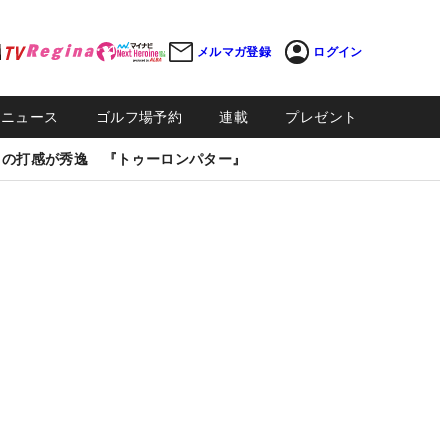
メルマガ登録
ログイン
Sニュース
ゴルフ場予約
連載
プレゼント
しの打感が秀逸 『トゥーロンパター』