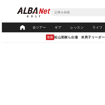
全ツアー
ギア
レッスン
ライフ
松山英樹ら出場 米男子リーダー
注目