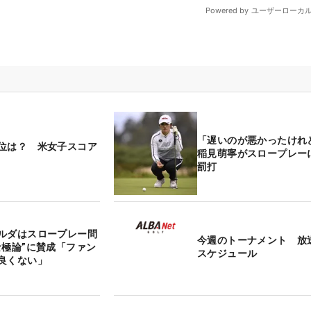
「遅いのが悪かったけ
位は？ 米女子スコア
稲見萌寧がスロープレー
罰打
ルダはスロープレー問
今週のトーナメント 放
な極論”に賛成「ファン
スケジュール
良くない」