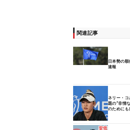
関連記事
日本勢の順
速報
ネリー・コ
題の“非情
のためにも