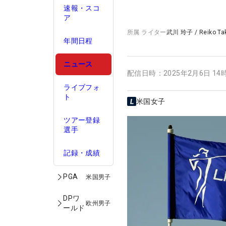
速報・スコ
ア
所属
ライター
武川 玲子
/
Reiko T
年間日程
ニュース
配信日時：
2025年2月6日 14
ライブフォ
ト
米国女子
ツアー登録
選手
記録・成績
PGA
米国男子
DPワ
欧州男子
ールド