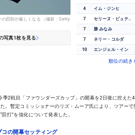
4
イム・ジンヒ
7
セリーヌ・ビュティエ
罰則が厳しくなる （撮影：Getty
7
勝 みなみ
の写真
1
枚を見る
7
ネリー・コルダ
10
エンジェル・イン
順位の続き
ー今季2戦目「ファウンダーズカップ」の開幕を2日後に控えた
れた。暫定コミッショナーのリズ・ムーア氏により、ツアーで
“罰打”を強化について発表した。
ブコの開幕セッティング