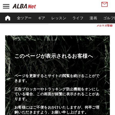
全ツアー
ギア
レッスン
ライフ
漫画
ゴルフ
メルマガ登録
このページが表示されるお客様へ
ページを更新するとサイトの閲覧を続けることがで
きます。
広告ブロッカーやトラッキング防止機能をオンにし
ている場合、この画面が頻繁に表示されることがあ
ります。
お客様にはご不便をおかけいたしますが、何卒ご理
解いただきますよう、お願い申し上げます。