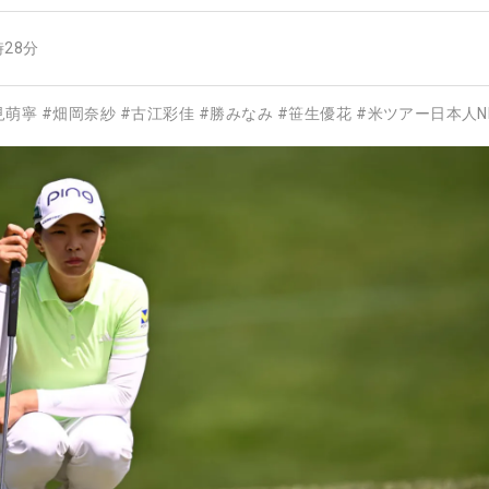
時28分
見萌寧
#
畑岡奈紗
#
古江彩佳
#
勝みなみ
#
笹生優花
#
米ツアー日本人N