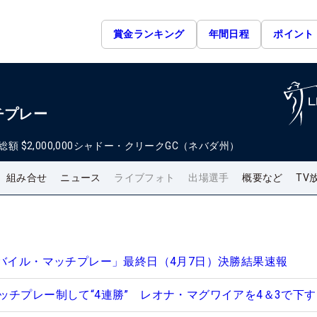
賞金ランキング
年間日程
ポイント
チプレー
総額
$2,000,000
シャドー・クリークGC（ネバダ州）
組み合せ
ニュース
ライブフォト
出場選手
概要など
TV
モバイル・マッチプレー」最終日（4月7日）決勝結果速報
ッチプレー制して“4連勝” レオナ・マグワイアを4＆3で下す