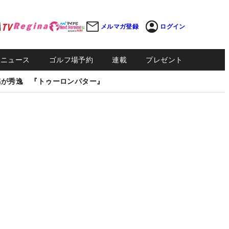
メルマガ登録
ログイン
Sニュース
ゴルフ場予約
連載
プレゼント
感が秀逸 『トゥーロンパター』