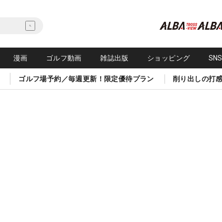
漫画
ゴルフ動画
雑誌出版
ショッピング
SN
ゴルフ場予約／毎週更新！限定優待プラン
削り出しの打