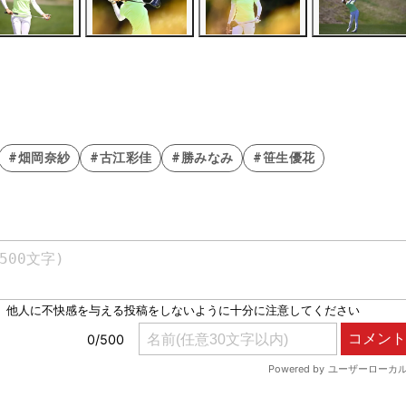
#畑岡奈紗
#古江彩佳
#勝みなみ
#笹生優花