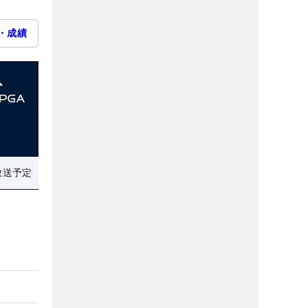
・成績
放送予定