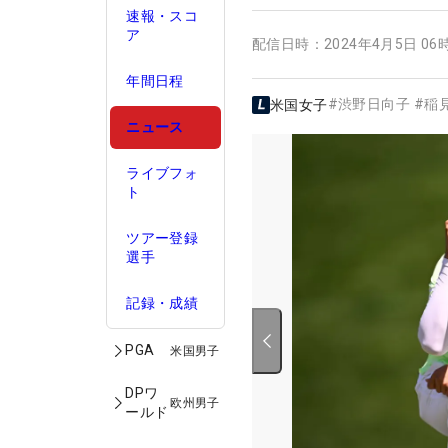
速報・スコ
ア
配信日時：
2024年4月5日 06
年間日程
#
渋野日向子
#
稲
米国女子
ニュース
ライブフォ
ト
ツアー登録
選手
記録・成績
PGA
米国男子
DPワ
欧州男子
ールド