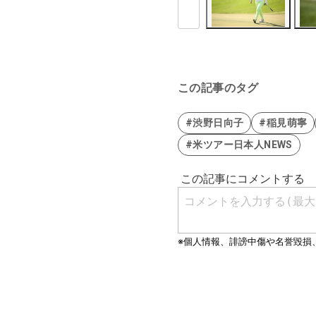
この記事のタグ
#渋野日向子
#稲見萌寧
#米ツアー日本人NEWS