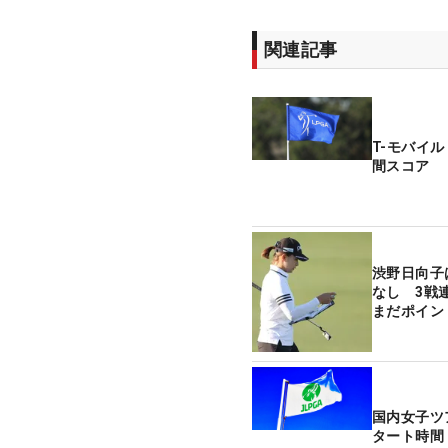
関連記事
T-モバイ
間スコア
渋野日向子
なし 3戦
まだポイン
国内女子ツ
タート時間