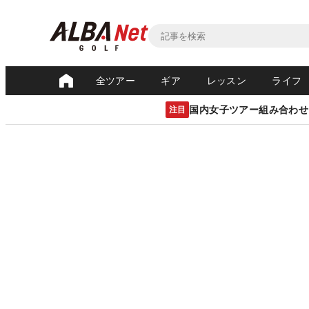
全ツアー
ギア
レッスン
ライフ
国内女子ツアー組み合わせ
注目