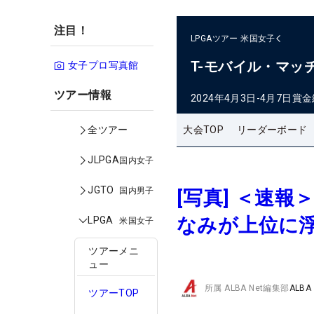
注目！
LPGAツアー
米国女子
T-モバイル・マッ
女子プロ写真館
ツアー情報
2024年4月3日-4月7日
賞金
大会TOP
リーダーボード
全ツアー
JLPGA
国内女子
JGTO
国内男子
[写真] ＜速
なみが上位に
LPGA
米国女子
ツアーメニ
ュー
所属
ALBA Net編集部
ALBA
ツアーTOP