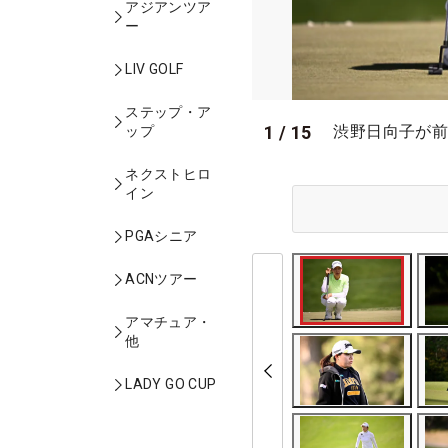
アジアンツア
ー
LIV GOLF
ステップ・ア
1
/
15
渋野日向子が前半
ップ
ネクストヒロ
イン
PGAシニア
ACNツアー
アマチュア・
他
LADY GO CUP