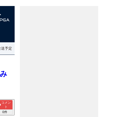
放送予定
勝み
コメン
ト
0
件