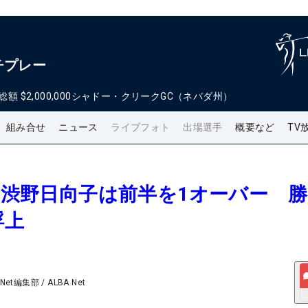
チプレー
総額
$2,000,000
シャドー・クリークGC（ネバダ州）
組み合せ
ニュース
ライブフォト
出場選手
概要など
TV
報＞渋野日向子は前半を1オーバー 
浮上
 Net編集部
/
ALBA Net