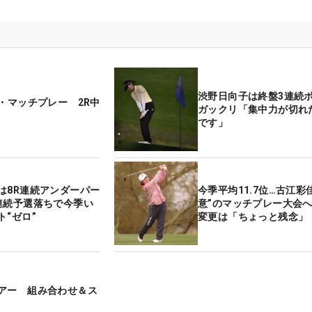
渋野日向子は終盤3連続
ル・マッチプレー 2R中
ガックリ「集中力が切れ
です」
は8R連続アンダーパー
今季平均11.7位…古江彩
連続予選落ちで今季い
意”のマッチプレー大会
ト“ゼロ”
変更は「ちょっと残念」
アー 組み合わせ＆ス