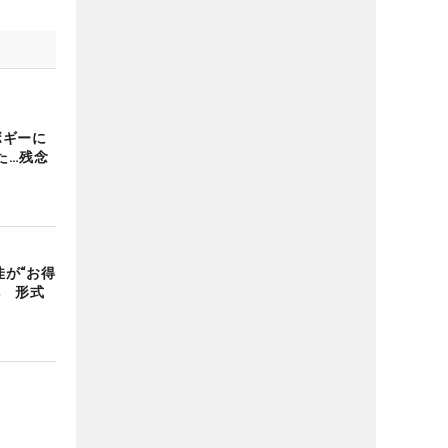
ボギーに
た…残念
佳が“お得
へ 形式