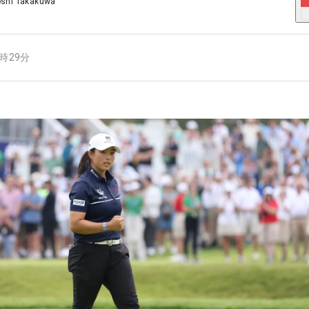
oshi Takakuwa
2時29分