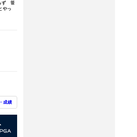
らず 笹
とやっ
・成績