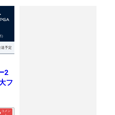
州）
放送予定
ー2
大フ
コメン