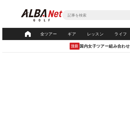
全ツアー
ギア
レッスン
ライフ
国内女子ツアー組み合わせ
注目