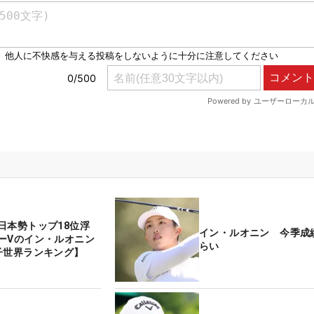
日本勢トップ18位浮
イン・ルオニン 今季成
ーVのイン・ルオニン
らい
子世界ランキング】