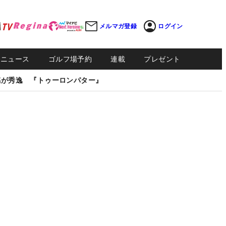
メルマガ登録
ログイン
Sニュース
ゴルフ場予約
連載
プレゼント
感が秀逸 『トゥーロンパター』