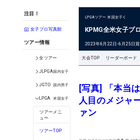
注目！
LPGAツアー
米国女子
KPMG全米女子プ
女子プロ写真館
ツアー情報
2023年6月22日-6月25日
賞
大会TOP
リーダーボード
全ツアー
JLPGA
国内女子
JGTO
国内男子
[写真] 「本
人目のメジャ
LPGA
米国女子
ァン
ツアーメニ
ュー
ツアーTOP