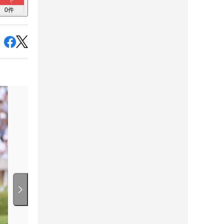
ト
0
件