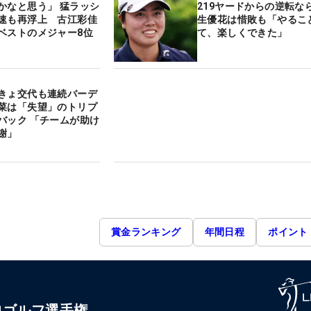
かなと思う」 猛ラッシ
219ヤードからの逆転な
速も再浮上 古江彩佳
生優花は惜敗も「やるこ
ベストのメジャー8位
て、楽しくできた」
きょ交代も連続バーデ
菜は「失望」のトリプ
バック 「チームが助け
謝」
賞金ランキング
年間日程
ポイント
ロゴルフ選手権