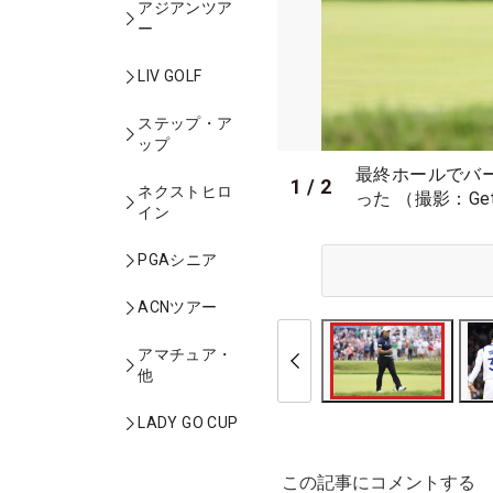
アジアンツア
ー
LIV GOLF
ステップ・ア
ップ
最終ホールでバ
1
/
2
ネクストヒロ
った （撮影：Gett
イン
PGAシニア
ACNツアー
アマチュア・
他
LADY GO CUP