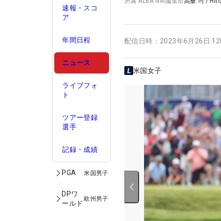
所属
ALBA Net編集部
高桑 均
/
Hit
速報・スコ
ア
年間日程
配信日時：
2023年6月26日 1
ニュース
米国女子
ライブフォ
ト
ツアー登録
選手
記録・成績
PGA
米国男子
DPワ
欧州男子
ールド