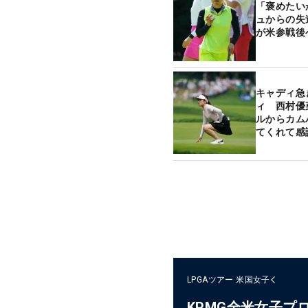
「褒めたい
ュからの失
が米参戦後
キャディ急
ィ 西村優
ルからカム
てくれて感
LPGAツアー
米国女子
KPMG全米女子プ