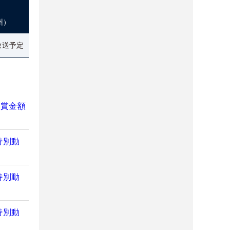
州）
放送予定
た賞金額
特別動
特別動
特別動