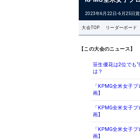
2023年6月22日-6月25日
賞
大会TOP
リーダーボード
【この大会のニュース】
笹生優花は2位でも“
は？
「KPMG全米女子
画】
「KPMG全米女子
画】
「KPMG全米女子
画】