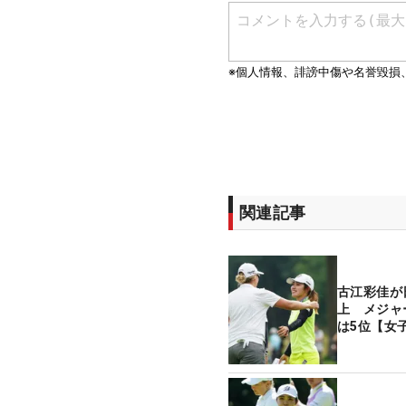
関連記事
古江彩佳が
上 メジャ
は5位【女