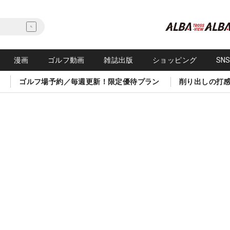
漫画
ゴルフ動画
雑誌出版
ショッピング
SN
ゴルフ場予約／毎週更新！限定優待プラン
削り出しの打