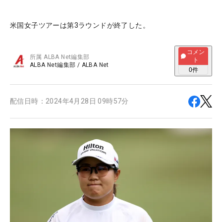
米国女子ツアーは第3ラウンドが終了した。
コメン
所属
ALBA Net編集部
ト
ALBA Net編集部
/
ALBA Net
0
件
配信日時：
2024年4月28日 09時57分