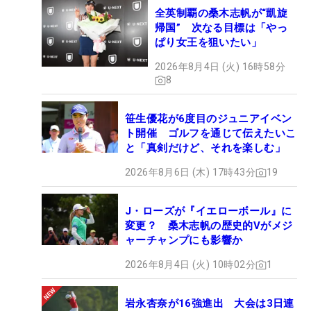
全英制覇の桑木志帆が“凱旋
帰国” 次なる目標は「やっ
ぱり女王を狙いたい」
2026年8月4日 (火) 16時58分
8
笹生優花が6度目のジュニアイベン
ト開催 ゴルフを通じて伝えたいこ
と「真剣だけど、それを楽しむ」
2026年8月6日 (木) 17時43分
19
J・ローズが『イエローボール』に
変更？ 桑木志帆の歴史的Vがメジ
ャーチャンプにも影響か
2026年8月4日 (火) 10時02分
1
岩永杏奈が16強進出 大会は3日連