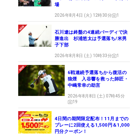
場
2026年8月4日 (火) 12時30分
1
石川遼は終盤の4連続バーディで決
勝進出 杉浦悠太は予選落ち/米男
子下部
2026年8月8日 (土) 10時33分
1
6戦連続予選落ちから復活の
狼煙 入谷響を救った師匠・
中嶋常幸の助言
2026年8月8日 (土) 07時45分
19
4日間の期間限定配布！11月までの
プレーに2回使える1,500円＆1,000
円分クーポン！