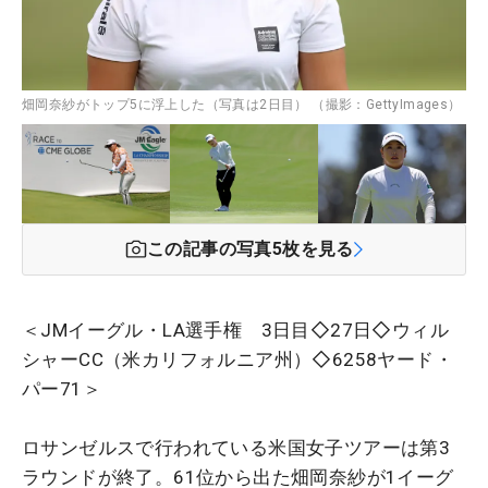
畑岡奈紗がトップ5に浮上した（写真は2日目） （撮影：GettyImages）
この記事の写真
5
枚を見る
＜JMイーグル・LA選手権 3日目◇27日◇ウィル
シャーCC（米カリフォルニア州）◇6258ヤード・
パー71＞
ロサンゼルスで行われている米国女子ツアーは第3
ラウンドが終了。61位から出た畑岡奈紗が1イーグ