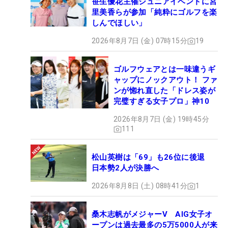
笹生優花主催ジュニアイベントに宮
里美香らが参加「純粋にゴルフを楽
しんでほしい」
2026年8月7日 (金) 07時15分
19
ゴルフウェアとは一味違うギ
ャップにノックアウト！ ファ
ンが惚れ直した「ドレス姿が
完璧すぎる女子プロ」神10
2026年8月7日 (金) 19時45分
111
松山英樹は「69」も26位に後退
日本勢2人が決勝へ
2026年8月8日 (土) 08時41分
1
桑木志帆がメジャーV AIG女子オ
ープンは過去最多の5万5000人が来