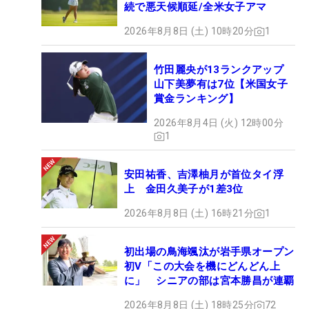
続で悪天候順延/全米女子アマ
2026年8月8日 (土) 10時20分
1
竹田麗央が13ランクアップ
山下美夢有は7位【米国女子
賞金ランキング】
2026年8月4日 (火) 12時00分
1
安田祐香、吉澤柚月が首位タイ浮
上 金田久美子が1差3位
2026年8月8日 (土) 16時21分
1
初出場の鳥海颯汰が岩手県オープン
初V「この大会を機にどんどん上
に」 シニアの部は宮本勝昌が連覇
2026年8月8日 (土) 18時25分
72