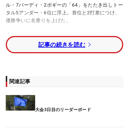
ル・7バーディ・2ボギーの「64」をたたき出しトー
タル5アンダー・6位に浮上。首位と2打差につけ、
優勝争いに名乗りを上げた。
前半で4つ伸ばすと、折り返し直後の10番でもバー
記事の続きを読む
ディ。12番パー3をボギーとしたが、14番で戻すと
15番パー5では残り80ヤードの3打目がカップ直撃
のショット・イン・イーグルを奪った。同コースで
行われた2022年「DIOインプラントオープン」を制
しており、好相性の地でツアー7勝目を目指す。
関連記事
古江彩佳は7バーディ・3ボギーの「67」をマークし
てトータル3アンダー・10位タイに浮上。西郷真央
は1つ伸ばしてトータル1アンダー・21位タイにつけ
大会3日目のリーダーボード
た。