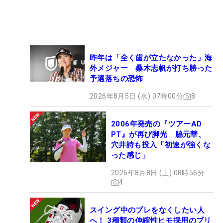
昨年は「全く歯が立たなかった」海
外メジャー 桑木志帆が打ち勝った
予選落ちの恐怖
2026年8月5日 (水) 07時00分
8
2006年発売の『ツアーAD
PT』が再び脚光 脇元華、
穴井詩も投入「初速が強くな
った感じ」
2026年8月8日 (土) 08時56分
4
スイング中のブレをなくしたい人
へ！ 3種類の伸縮性ヒモ採用のブリ