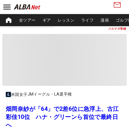
全ツアー
ギア
レッスン
ライフ
漫画
ゴルフ
メルマガ登録
JMイーグル・LA選手権
米国女子
畑岡奈紗が「64」で2差6位に急浮上、古江
彩佳10位 ハナ・グリーンら首位で最終日
へ