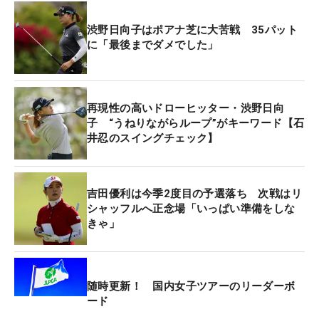
古江と同組でプレーした渋野日向子はグリーン上で
苦戦。4ボギー・1ダブルボギーの「77」と崩れトー
渋野日向子はポアナ芝に大苦戦 35パット
タル7オーバー・77位タイに後退した。
に「最後までダメでした」
トータル7アンダーの首位にハナ・グリーンとグレ
ース・キム（ともにオーストラリア）。1打差の3位
再現性の高いドローヒッター・渋野日向
タイにマヤ・スターク（スウェーデン）、エスタ
子 “うねりながらループ”がキーワード【石
井忍のスイングチェック】
ー・ヘンセライト（ドイツ）、イム・ジンヒ（韓
国）の3人が並んでいる。
吉田優利は今季2度目の予選落ち 次戦はリ
シャッフルへ正念場「いっぱい準備をしな
きゃ」
随時更新！ 国内女子ツアーのリーダーボ
ード