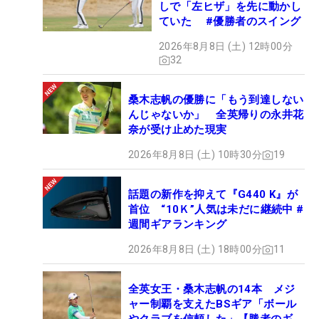
しで「左ヒザ」を先に動かし
ていた #優勝者のスイング
2026年8月8日 (土) 12時00分
32
桑木志帆の優勝に「もう到達しない
んじゃないか」 全英帰りの永井花
奈が受け止めた現実
2026年8月8日 (土) 10時30分
19
話題の新作を抑えて『G440 K』が
首位 “10Ｋ”人気は未だに継続中 #
週間ギアランキング
2026年8月8日 (土) 18時00分
11
全英女王・桑木志帆の14本 メジ
ャー制覇を支えたBSギア「ボール