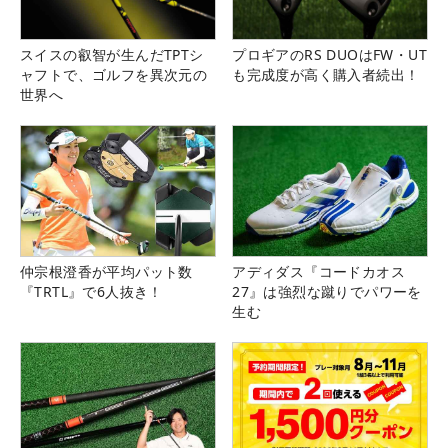
スイスの叡智が生んだTPTシ
プロギアのRS DUOはFW・UT
ャフトで、ゴルフを異次元の
も完成度が高く購入者続出！
世界へ
仲宗根澄香が平均パット数
アディダス『コードカオス
『TRTL』で6人抜き！
27』は強烈な蹴りでパワーを
生む