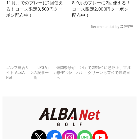
11月までのプレーに2回使え
8-9月のプレーに2回使える！
る！コース限定3,500円クー
コース限定2,000円クーポン
ポン配布中！
配布中！
Recommended by
ゴルフ総合サ
「LPGA」
畑岡奈紗が「64」で2差6位に急浮上、古江
イト ALBA
の記事一
彩佳10位 ハナ・グリーンら首位で最終日
Net
覧
へ