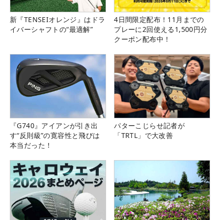
新『TENSEIオレンジ』はドラ
4日間限定配布！11月までの
イバーシャフトの“最適解”
プレーに2回使える1,500円分
クーポン配布中！
『G740』アイアンが引き出
パターこじらせ記者が
す“反則級”の寛容性と飛びは
「TRTL」で大改善
本当だった！