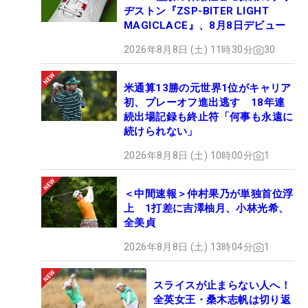
ヂストン『ZSP-BITER LIGHT
MAGICLACE』、8月8日デビュー
2026年8月8日 (土) 11時30分
30
米通算13勝の元世界1位がキャリア
初、プレーオフ進出逃す 18年連
続出場記録も終止符「何事も永遠に
続けられない」
2026年8月8日 (土) 10時00分
1
＜中間速報＞仲村果乃が単独首位浮
上 1打差に吉澤柚月、小林光希、
全美貞
2026年8月8日 (土) 13時04分
1
スライスが止まらない人へ！
全英女王・桑木志帆は切り返