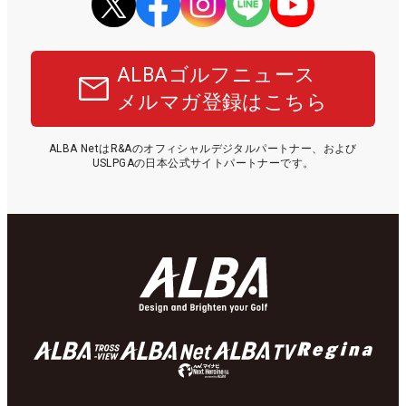
ALBAゴルフニュース
メルマガ登録はこちら
ALBA NetはR&Aのオフィシャルデジタルパートナー、および
USLPGAの日本公式サイトパートナーです。