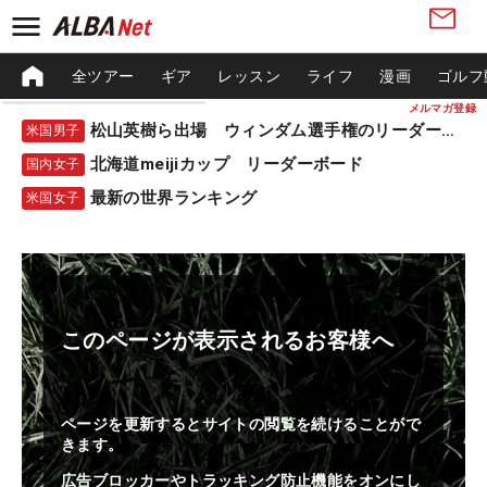
全ツアー
ギア
レッスン
ライフ
漫画
ゴルフ
メルマガ登録
松山英樹ら出場 ウィンダム選手権のリーダーボード
米国男子
北海道meijiカップ リーダーボード
国内女子
最新の世界ランキング
米国女子
このページが表示されるお客様へ
ページを更新するとサイトの閲覧を続けることがで
きます。
広告ブロッカーやトラッキング防止機能をオンにし