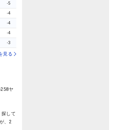
-5
-4
-4
-4
-3
を見る
258ヤ
、探して
が、2