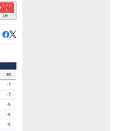
コメン
ト
1
件
SC
-7
-7
-6
-6
-6