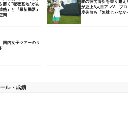
腰の疲労骨折を乗り越え
を磨く“秘密基地”があ
が史上6人目アマV プロ
情熱』と『最新機器』
度失敗も「無駄じゃな
空間
 国内女子ツアーのリ
ド
ール・成績