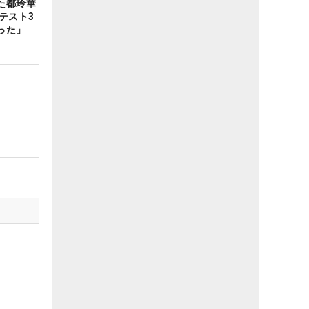
た都玲華
テスト3
かった」