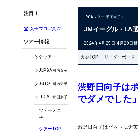
注目！
LPGAツアー
米国女子
JMイーグル・LA
女子プロ写真館
ツアー情報
2024年4月25日-4月28日
賞
大会TOP
リーダーボード
全ツアー
JLPGA
国内女子
JGTO
国内男子
渋野日向子はポ
でダメでした
LPGA
米国女子
ツアーメニ
ュー
渋野日向子はパットに大苦
ツアーTOP