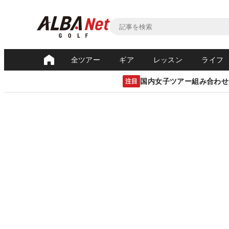
全ツアー
ギア
レッスン
ライフ
国内女子ツアー組み合わせ
注目