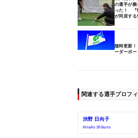
の選手が腕
った！ 『
が同居する
随時更新！
ーダーボー
関連する選手プロフィ
渋野 日向子
Hinako Shibuno