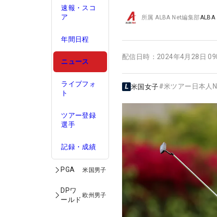
速報・スコ
ア
所属
ALBA Net編集部
ALBA
年間日程
配信日時：
2024年4月28日 0
ニュース
ライブフォ
#
米ツアー日本人N
米国女子
ト
ツアー登録
選手
記録・成績
PGA
米国男子
DPワ
欧州男子
ールド