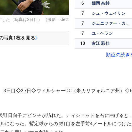
6
畑岡 奈紗
7
シュ・ウェイリン
た（写真は2日目） （撮影：Gett
7
ジェニファー・カプチョ
7
ユ・ヘラン
の写真
1
枚を見る
10
古江 彩佳
順位の続き
 3日目◇27日◇ウィルシャーCC（米カリフォルニア州）◇6
渋野日向子にピンチが訪れた。ティショットを右に曲げると
ルになった。暫定球からの4打目を左手前4メートルにつけた
ここから苦しい一日が始まった。