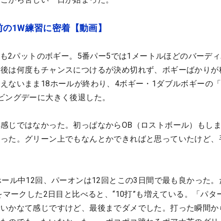
前の1W練習に密着【動画】
るも2パットのボギー。5番パー5では1メートルほどのバーデ
の後は何度もチャンスにつけるが決め切れず、ボギーばかりが
えないまま18ホールが終わり、4ボギー・1ダブルボギーの「
ビングデーに大きく後退した。
感じではなかった。初っぱなからOB（ロストボール）もし
だった。グリーン上でもなんとかできればと思っていたけど、
ホール中12回、パーオンは12回とこの3日間で最も良かった。
をマークした2日目と比べると、“10打”も増えている。「パタ
ないかなて感じですけど、最後までダメでした。打った瞬間か