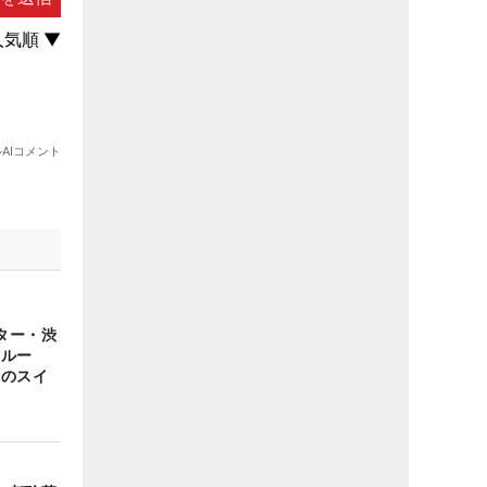
ター・渋
らルー
忍のスイ