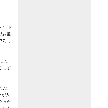
ィパット
積み重
77」。
ました
手こず
ただ、
ーが入
ら入ら