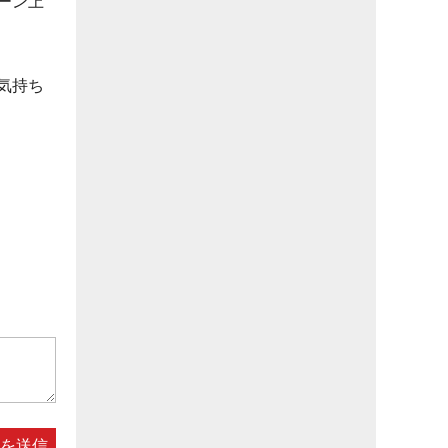
ーン上
気持ち