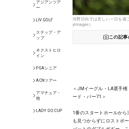
アジアンツア
ー
渋野日向子は苦しい一日を過ごし
LIV GOLF
yImages）
ステップ・ア
この記事
ップ
ネクストヒロ
イン
PGAシニア
ACNツアー
＜JMイーグル・LA選手権
アマチュア・
ード・パー71＞
他
LADY GO CUP
1番のスタートホールから
も見つからずにロストボー
パットのダブルボギー。