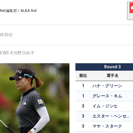
 Net編集部
/
ALBA Net
9時30分
EWS
#
渋野日向子
Round
3
順位
選手名
1
ハナ・グリーン
1
グレース・キム
3
イム・ジンヒ
3
エスター・ヘンセライト
3
マヤ・スターク