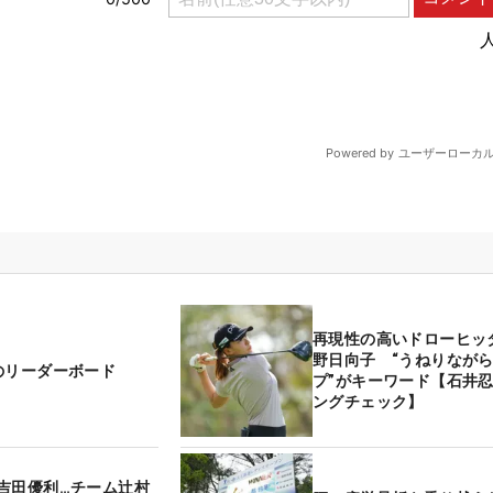
再現性の高いドローヒッ
野日向子 “うねりなが
のリーダーボード
プ”がキーワード【石井
ングチェック】
吉田優利…チーム辻村