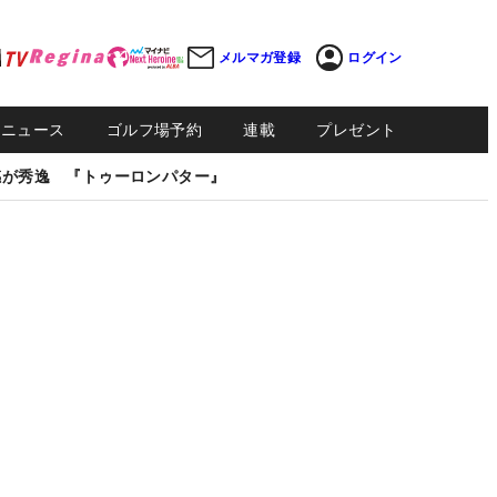
メルマガ登録
ログイン
Sニュース
ゴルフ場予約
連載
プレゼント
感が秀逸 『トゥーロンパター』