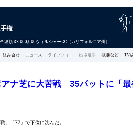
選手権
金総額
$3,000,000
ウィルシャーCC（カリフォルニア州）
組み合せ
ニュース
ライブフォト
出場選手
概要など
TV
アナ芝に大苦戦 35パットに「最
」
戦。「77」で下位に沈んだ。