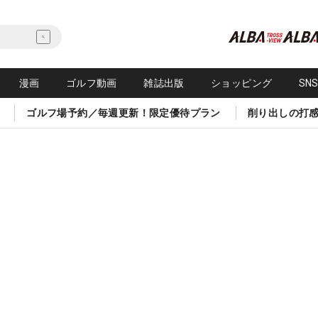
漫画
ゴルフ動画
雑誌出版
ショッピング
SN
ゴルフ場予約／毎週更新！限定優待プラン
削り出しの打