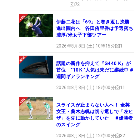
72
伊藤二花は「69」と巻き返し決勝
進出圏内へ 谷田侑里香は予選落ち
濃厚/米女子下部ツアー
2026年8月8日 (土) 10時15分
1
話題の新作を抑えて『G440 K』が
首位 “10Ｋ”人気は未だに継続中 #
週間ギアランキング
2026年8月8日 (土) 18時00分
11
スライスが止まらない人へ！ 全英
女王・桑木志帆は切り返しで「左ヒ
ザ」を先に動かしていた #優勝者
のスイング
2026年8月8日 (土) 12時00分
32