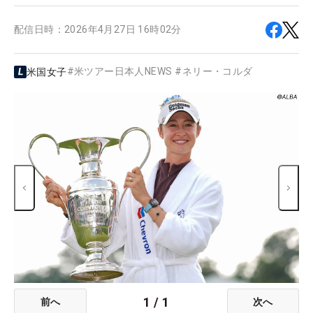
配信日時：
2026年4月27日 16時02分
#
米ツアー日本人NEWS
#
ネリー・コルダ
米国女子
1
/
1
前へ
次へ