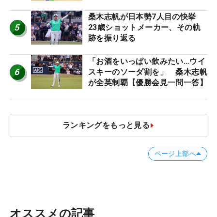
桑木志帆が日本勢7人目の快挙
5
23歳ショットメーカー、その軌
跡を振り返る
「お酒をいっぱい飲みたい…ウイ
6
スキーのソーダ割を」 桑木志帆
が全英制覇【優勝会見一問一答】
ランキングをもっと見る
ページ上部へ
オススメの記事