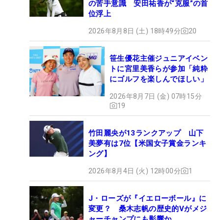
の苦手意識 安田祐香が“克服”の首
位浮上
2026年8月8日 (土) 18時49分
20
笹生優花主催ジュニアイベン
トに宮里美香らが参加「純粋
にゴルフを楽しんでほしい」
2026年8月7日 (金) 07時15分
19
竹田麗央が13ランクアップ 山下
美夢有は7位【米国女子賞金ランキ
ング】
2026年8月4日 (火) 12時00分
1
J・ローズが『イエローボール』に
変更？ 桑木志帆の歴史的Vがメジ
ャーチャンプにも影響か