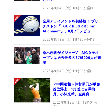
2026年8月4日 (火) 16時58分
8
全周アライメントを初搭載！ ブリ
ヂストン『TOUR B JGR Roll-in
Alignment』、8月7日デビュー
2026年8月8日 (土) 11時35分
13
桑木志帆がメジャーV AIG女子オ
ープンは過去最多の5万5000人が来
場
2026年8月4日 (火) 12時30分
1
＜中間速報＞仲村果乃が単独
首位浮上 1打差に吉澤柚
月、小林光希、全美貞
2026年8月8日 (土) 13時04分