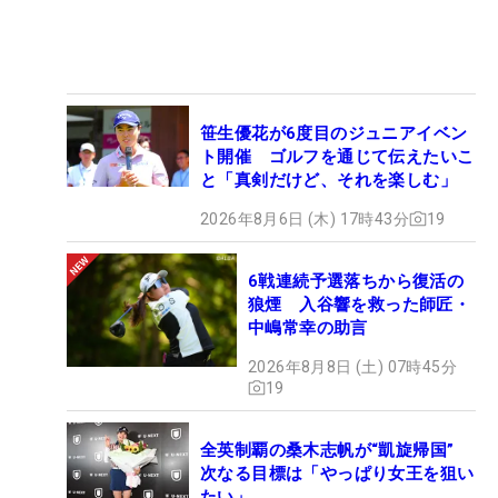
笹生優花が6度目のジュニアイベン
ト開催 ゴルフを通じて伝えたいこ
と「真剣だけど、それを楽しむ」
2026年8月6日 (木) 17時43分
19
6戦連続予選落ちから復活の
狼煙 入谷響を救った師匠・
中嶋常幸の助言
2026年8月8日 (土) 07時45分
19
全英制覇の桑木志帆が“凱旋帰国”
次なる目標は「やっぱり女王を狙い
たい」