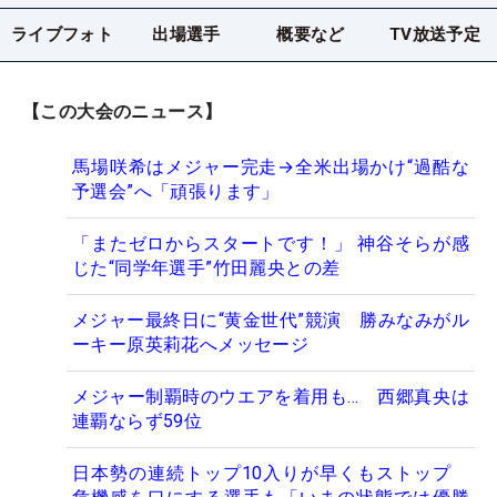
ライブフォト
出場選手
概要など
TV放送予定
【この大会のニュース】
馬場咲希はメジャー完走→全米出場かけ“過酷な
予選会”へ「頑張ります」
「またゼロからスタートです！」 神谷そらが感
じた“同学年選手”竹田麗央との差
メジャー最終日に“黄金世代”競演 勝みなみがル
ーキー原英莉花へメッセージ
メジャー制覇時のウエアを着用も… 西郷真央は
連覇ならず59位
日本勢の連続トップ10入りが早くもストップ