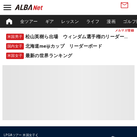
全ツアー
ギア
レッスン
ライフ
漫画
ゴルフ
メルマガ登録
松山英樹ら出場 ウィンダム選手権のリーダーボード
米国男子
北海道meijiカップ リーダーボード
国内女子
最新の世界ランキング
米国女子
LPGAツアー
米国女子