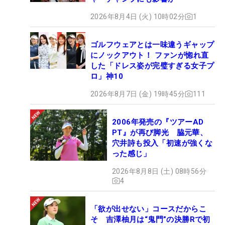
2026年8月4日 (火) 10時02分
1
ゴルフウェアとは一味違うギャップ
にノックアウト！ ファンが惚れ直
した「ドレス姿が完璧すぎる女子プ
ロ」神10
2026年8月7日 (金) 19時45分
111
2006年発売の『ツアーAD
PT』が再び脚光 脇元華、
穴井詩も投入「初速が強くな
った感じ」
2026年8月8日 (土) 08時56分
4
「欲が出せない」コースだからこ
そ 吉澤柚月は“鬼門”の決勝Rで初