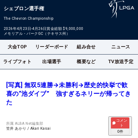
シェブロン選手権
The Chevron Championship
2026年4月23日-4月26日
賞金総額
$9,000,000
メモリアル・パークGC（テキサス州）
大会TOP
リーダーボード
組み合せ
ニュース
ライブフォト
出場選手
概要など
TV放送予定
[写真] 無双5連勝→未勝利→歴史的快挙で歓
喜の“池ダイブ” 強すぎるネリーが帰ってき
た
コメン
所属
ALBA Net編集部
ト
笠井 あかり
/
Akari Kasai
0
件