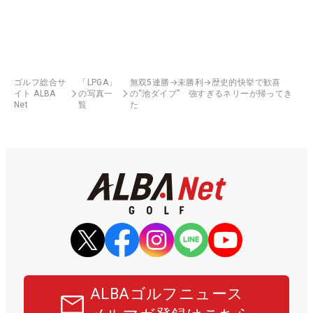
ゴルフ総合サ
「LPGA」
無双5連勝→未勝利→歴史的快挙で歓喜
イト ALBA
の写真一
の“池ダイブ” 強すぎるネリーが帰ってき
Net
覧
た
ALBAゴルフニュース