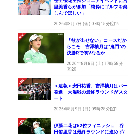
笹生優花主催ジュニアイベントに宮
里美香らが参加「純粋にゴルフを楽
しんでほしい」
2026年8月7日 (金) 07時15分
19
「欲が出せない」コースだか
らこそ 吉澤柚月は“鬼門”の
決勝Rで初Vなるか
2026年8月8日 (土) 17時58分
20
＜速報＞安田祐香、吉澤柚月はパー
発進 大混戦の最終ラウンドがスタ
ート
2026年8月9日 (日) 09時28分
1
伊藤二花は52位フィニッシュ 谷
田侑里香は最終ラウンドに進めず/