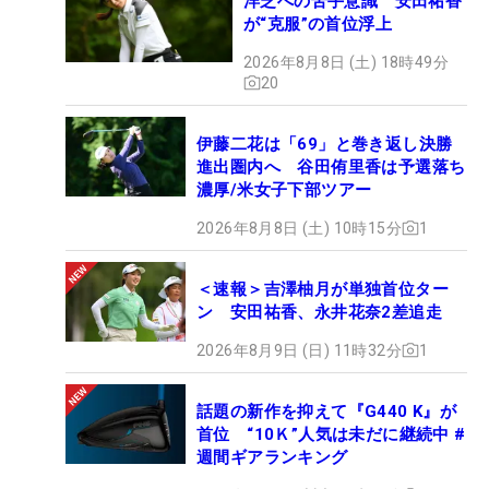
洋芝への苦手意識 安田祐香
が“克服”の首位浮上
2026年8月8日 (土) 18時49分
20
伊藤二花は「69」と巻き返し決勝
進出圏内へ 谷田侑里香は予選落ち
濃厚/米女子下部ツアー
2026年8月8日 (土) 10時15分
1
＜速報＞吉澤柚月が単独首位ター
ン 安田祐香、永井花奈2差追走
2026年8月9日 (日) 11時32分
1
話題の新作を抑えて『G440 K』が
首位 “10Ｋ”人気は未だに継続中 #
週間ギアランキング