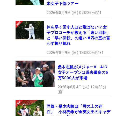
米女子下部ツアー
2026年8月9日 (日) 07時35分
1
体を早く回す人ほど飛ばない!? 女
子プロコーチが教える「速い回転」
と「早い回転」の違い #四の五の言
わず振り氣れ
2026年8月9日 (日) 12時00分
31
桑木志帆がメジャーV AIG
女子オープンは過去最多の5
万5000人が来場
2026年8月4日 (火) 12時30分
1
同郷・桑木志帆は「雲の上の存
在」 小林光希が全英女王のキャデ