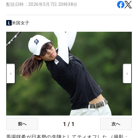
配信日時：
2026年5月7日 20時38分
米国女子
1
/
1
前へ
次へ
馬場咲希が日本勢の先陣としてティオフした （撮影：