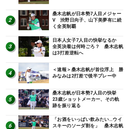
桑木志帆が日本勢7人目メジャー
2
V 渋野日向子、山下美夢有に続
く全英制覇
日本人女子7人目の快挙なるか
3
全英決着は何時ごろ？ 桑木志帆
は3打差逆転へ
＜速報＞桑木志帆が首位浮上 勝
4
みなみは2打差で後半プレー中
桑木志帆が日本勢7人目の快挙
5
23歳ショットメーカー、その軌
跡を振り返る
「お酒をいっぱい飲みたい…ウイ
6
スキーのソーダ割を」 桑木志帆