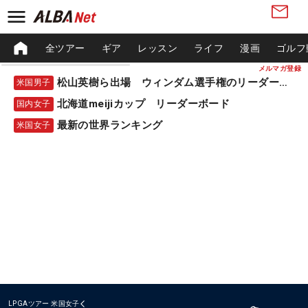
全ツアー
ギア
レッスン
ライフ
漫画
ゴルフ
メルマガ登録
松山英樹ら出場 ウィンダム選手権のリーダーボード
米国男子
北海道meijiカップ リーダーボード
国内女子
最新の世界ランキング
米国女子
LPGAツアー
米国女子