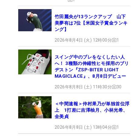
竹田麗央が13ランクアップ 山下
美夢有は7位【米国女子賞金ランキ
ング】
2026年8月4日 (火) 12時00分
1
スイング中のブレをなくしたい人
へ！ 3種類の伸縮性ヒモ採用のブリ
ヂストン『ZSP-BITER LIGHT
MAGICLACE』、8月8日デビュー
2026年8月8日 (土) 11時30分
30
＜中間速報＞仲村果乃が単独首位浮
上 1打差に吉澤柚月、小林光希、
全美貞
2026年8月8日 (土) 13時04分
1