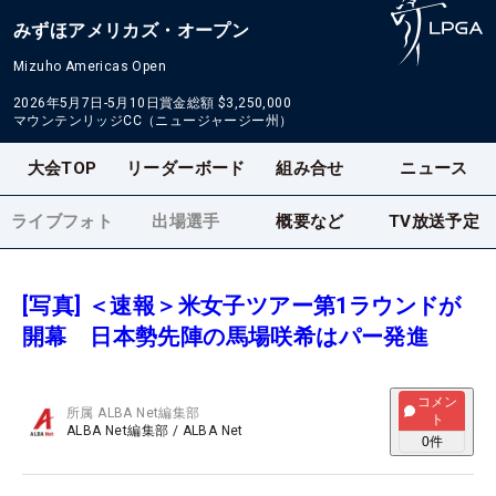
みずほアメリカズ・オープン
Mizuho Americas Open
2026年5月7日-5月10日
賞金総額
$3,250,000
マウンテンリッジCC（ニュージャージー州）
大会TOP
リーダーボード
組み合せ
ニュース
ライブフォト
出場選手
概要など
TV放送予定
[写真] ＜速報＞米女子ツアー第1ラウンドが
開幕 日本勢先陣の馬場咲希はパー発進
コメン
所属
ALBA Net編集部
ト
ALBA Net編集部
/
ALBA Net
0
件