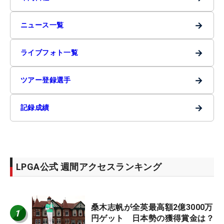
→
ニュース一覧
→
ライブフォト一覧
→
ツアー登録選手
→
記録成績
LPGA公式 週間アクセスランキング
桑木志帆が全英最高額2億3000万
1
円ゲット 日本勢の獲得賞金は？