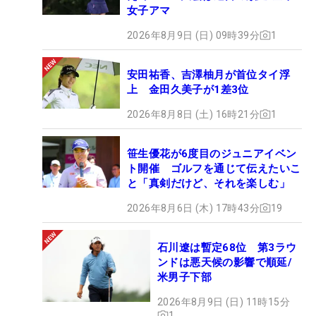
女子アマ
2026年8月9日 (日) 09時39分
1
安田祐香、吉澤柚月が首位タイ浮
上 金田久美子が1差3位
2026年8月8日 (土) 16時21分
1
笹生優花が6度目のジュニアイベン
ト開催 ゴルフを通じて伝えたいこ
と「真剣だけど、それを楽しむ」
2026年8月6日 (木) 17時43分
19
石川遼は暫定68位 第3ラウ
ンドは悪天候の影響で順延/
米男子下部
2026年8月9日 (日) 11時15分
1