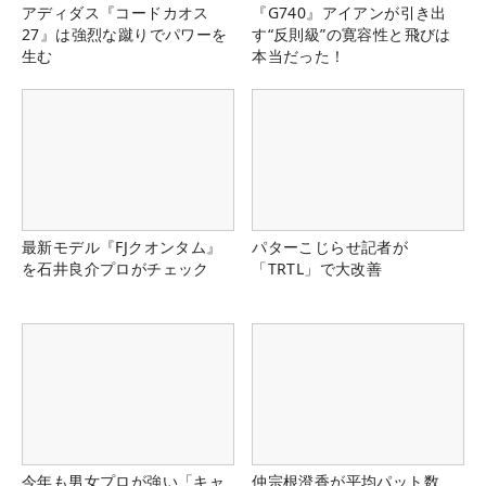
アディダス『コードカオス
『G740』アイアンが引き出
27』は強烈な蹴りでパワーを
す“反則級”の寛容性と飛びは
生む
本当だった！
最新モデル『FJクオンタム』
パターこじらせ記者が
を石井良介プロがチェック
「TRTL」で大改善
今年も男女プロが強い「キャ
仲宗根澄香が平均パット数