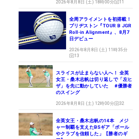
2026年8月8日 (土) 18時00分
11
全周アライメントを初搭載！
ブリヂストン『TOUR B JGR
Roll-in Alignment』、8月7
日デビュー
2026年8月8日 (土) 11時35分
13
スライスが止まらない人へ！ 全英
女王・桑木志帆は切り返しで「左ヒ
ザ」を先に動かしていた #優勝者
のスイング
2026年8月8日 (土) 12時00分
32
全英女王・桑木志帆の14本 メジ
ャー制覇を支えたBSギア「ボール
やクラブを信頼した」【勝者のギ