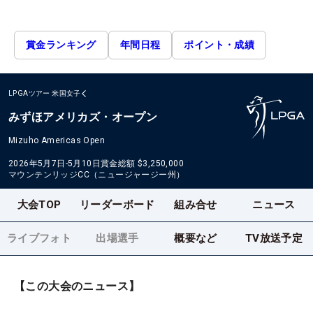
賞金ランキング
年間日程
ポイント・成績
LPGAツアー
米国女子
みずほアメリカズ・オープン
Mizuho Americas Open
2026年5月7日-5月10日
賞金総額
$3,250,000
マウンテンリッジCC（ニュージャージー州）
大会TOP
リーダーボード
組み合せ
ニュース
ライブフォト
出場選手
概要など
TV放送予定
【この大会のニュース】