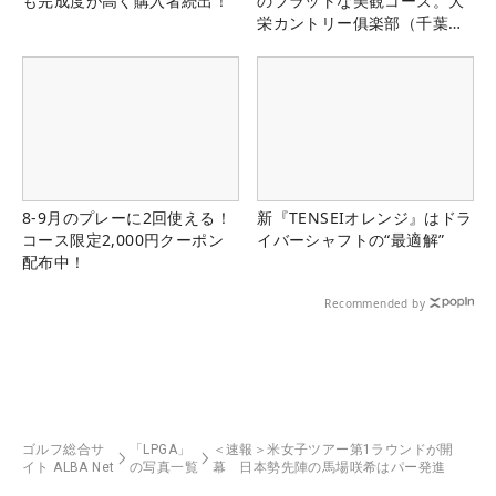
も完成度が高く購入者続出！
のフラットな美観コース。大
栄カントリー俱楽部（千葉
県）
8-9月のプレーに2回使える！
新『TENSEIオレンジ』はドラ
コース限定2,000円クーポン
イバーシャフトの“最適解”
配布中！
Recommended by
ゴルフ総合サ
「LPGA」
＜速報＞米女子ツアー第1ラウンドが開
イト ALBA Net
の写真一覧
幕 日本勢先陣の馬場咲希はパー発進