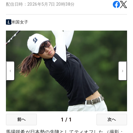
配信日時：
2026年5月7日 20時38分
米国女子
1
/
1
前へ
次へ
馬場咲希が日本勢の先陣としてティオフした （撮影：