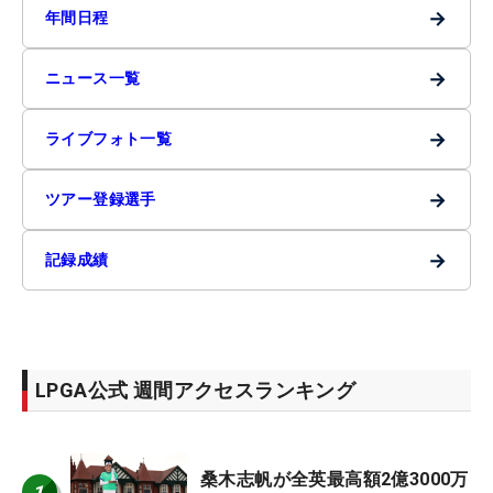
→
年間日程
→
ニュース一覧
→
ライブフォト一覧
→
ツアー登録選手
→
記録成績
LPGA公式 週間アクセスランキング
桑木志帆が全英最高額2億3000万
1