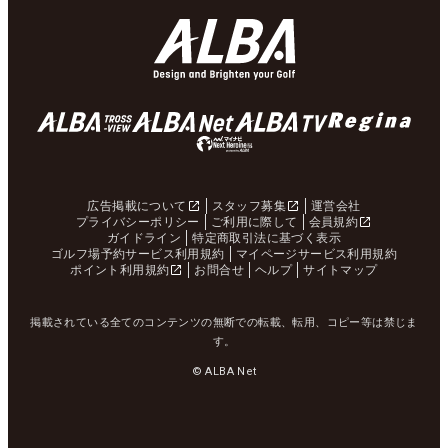
広告掲載について
スタッフ募集
運営会社
プライバシーポリシー
ご利用に際して
会員規約
ガイドライン
特定商取引法に基づく表示
ゴルフ場予約サービス利用規約
マイページサービス利用規約
ポイント利用規約
お問合せ
ヘルプ
サイトマップ
掲載されている全てのコンテンツの無断での転載、転用、コピー等は禁じま
す。
© ALBA Net