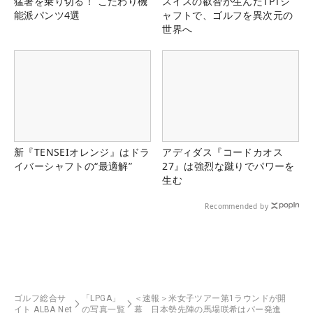
猛暑を乗り切る！ こだわり機
スイスの叡智が生んだTPTシ
能派パンツ4選
ャフトで、ゴルフを異次元の
世界へ
新『TENSEIオレンジ』はドラ
アディダス『コードカオス
イバーシャフトの“最適解”
27』は強烈な蹴りでパワーを
生む
Recommended by
ゴルフ総合サ
「LPGA」
＜速報＞米女子ツアー第1ラウンドが開
イト ALBA Net
の写真一覧
幕 日本勢先陣の馬場咲希はパー発進