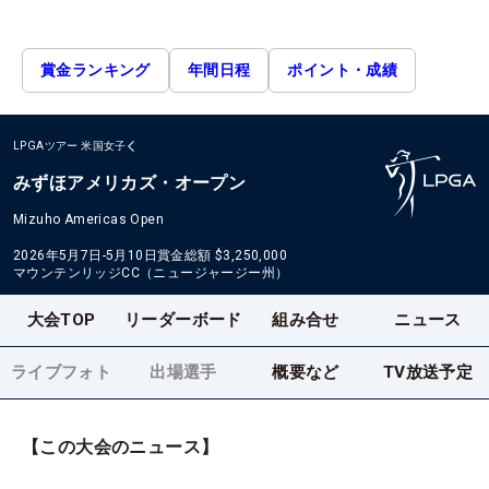
賞金ランキング
年間日程
ポイント・成績
LPGAツアー
米国女子
みずほアメリカズ・オープン
Mizuho Americas Open
2026年5月7日-5月10日
賞金総額
$3,250,000
マウンテンリッジCC（ニュージャージー州）
大会TOP
リーダーボード
組み合せ
ニュース
ライブフォト
出場選手
概要など
TV放送予定
【この大会のニュース】