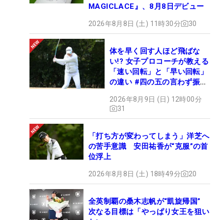
MAGICLACE』、8月8日デビュー
2026年8月8日 (土) 11時30分
30
体を早く回す人ほど飛ばな
い!? 女子プロコーチが教える
「速い回転」と「早い回転」
の違い #四の五の言わず振り
氣れ
2026年8月9日 (日) 12時00分
31
「打ち方が変わってしまう」洋芝へ
の苦手意識 安田祐香が“克服”の首
位浮上
2026年8月8日 (土) 18時49分
20
全英制覇の桑木志帆が“凱旋帰国”
次なる目標は「やっぱり女王を狙い