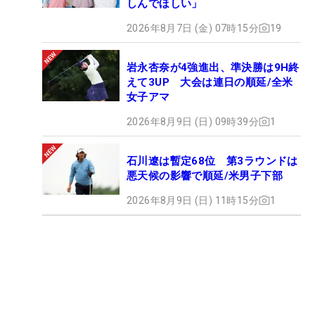
しんでほしい」
2026年8月7日 (金) 07時15分
19
岩永杏奈が4強進出、準決勝は9H終
えて3UP 大会は連日の順延/全米
女子アマ
2026年8月9日 (日) 09時39分
1
石川遼は暫定68位 第3ラウンドは
悪天候の影響で順延/米男子下部
2026年8月9日 (日) 11時15分
1