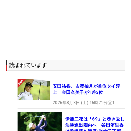
読まれています
安田祐香、吉澤柚月が首位タイ浮
上 金田久美子が1差3位
2026年8月8日 (土) 16時21分
1
伊藤二花は「69」と巻き返し
決勝進出圏内へ 谷田侑里香