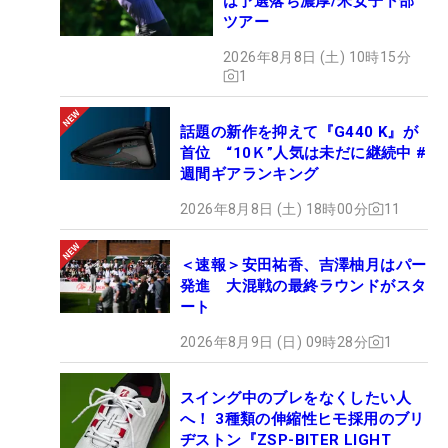
は予選落ち濃厚/米女子下部
ツアー
2026年8月8日 (土) 10時15分
1
話題の新作を抑えて『G440 K』が
首位 “10Ｋ”人気は未だに継続中 #
週間ギアランキング
2026年8月8日 (土) 18時00分
11
＜速報＞安田祐香、吉澤柚月はパー
発進 大混戦の最終ラウンドがスタ
ート
2026年8月9日 (日) 09時28分
1
スイング中のブレをなくしたい人
へ！ 3種類の伸縮性ヒモ採用のブリ
ヂストン『ZSP-BITER LIGHT