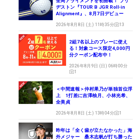
全周アライメントを初搭載！ ブリ
ヂストン『TOUR B JGR Roll-in
Alignment』、8月7日デビュー
2026年8月8日 (土) 11時35分
13
2組7名以上のプレーに使え
る！対象コース限定4,000円
分クーポン配布中！
2026年8月9日 (日) 06時00分
1
＜中間速報＞仲村果乃が単独首位浮
上 1打差に吉澤柚月、小林光希、
全美貞
2026年8月8日 (土) 13時04分
1
昨年は「全く歯が立たなかった」海
外メジャー 桑木志帆が打ち勝った