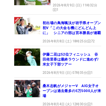
2026年8月9日 (日) 11時32分
1
初出場の鳥海颯汰が岩手県オープン
初V「この大会を機にどんどん上
に」 シニアの部は宮本勝昌が連覇
2026年8月8日 (土) 18時25分
72
伊藤二花は52位フィニッシュ 谷
田侑里香は最終ラウンドに進めず/
米女子下部ツアー
2026年8月9日 (日) 07時35分
1
桑木志帆がメジャーV AIG女子オ
ープンは過去最多の5万5000人が来
場
2026年8月4日 (火) 12時30分
1