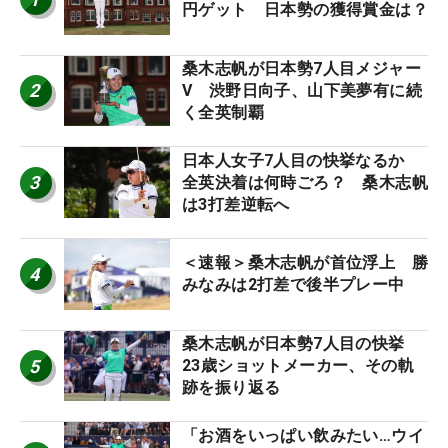
円ゲット 日本勢の獲得賞金は？
桑木志帆が日本勢7人目メジャー
2
V 渋野日向子、山下美夢有に続
く全英制覇
日本人女子7人目の快挙なるか
3
全英決着は何時ごろ？ 桑木志帆
は3打差逆転へ
＜速報＞桑木志帆が首位浮上 勝
4
みなみは2打差で後半プレー中
桑木志帆が日本勢7人目の快挙
5
23歳ショットメーカー、その軌
跡を振り返る
「お酒をいっぱい飲みたい…ウイ