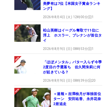
美夢有は7位【米国女子賞金ランキ
ング】
2026年8月4日 (火) 12時00分
1
松山英樹はイーグル奪取で11位に
浮上 ホスラー、ブレナンが首位タ
イ
2026年8月9日 (日) 08時53分
1
「ほぼメンタル」パター入らず今季
2度目の予選落ち 佐久間朱莉に何
が起きている？
2026年8月9日 (日) 08時39分
20
＜速報＞吉澤柚月が単独首位
ターン 安田祐香、永井花奈
2差追走