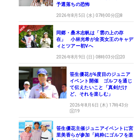
予選落ちの恐怖
2026年8月5日 (水) 07時00分
8
同郷・桑木志帆は「雲の上の存
在」 小林光希が全英女王のキャデ
ィとツアー初Vへ
2026年8月9日 (日) 08時03分
20
笹生優花が6度目のジュニア
イベント開催 ゴルフを通じ
て伝えたいこと「真剣だけ
ど、それを楽しむ」
2026年8月6日 (木) 17時43分
19
笹生優花主催ジュニアイベントに宮
里美香らが参加「純粋にゴルフを楽