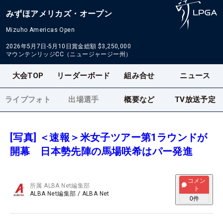
みずほアメリカズ・オープン
Mizuho Americas Open
2026年5月7日-5月10日
賞金総額
$3,250,000
マウンテンリッジCC（ニュージャージー州）
大会TOP
リーダーボード
組み合せ
ニュース
ライブフォト
出場選手
概要など
TV放送予定
[写真] ＜速報＞米女子ツアー第1ラウンドが
開幕 日本勢先陣の馬場咲希はパー発進
コメン
所属
ALBA Net編集部
ト
ALBA Net編集部
/
ALBA Net
0
件