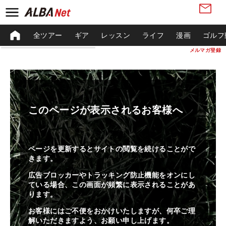
全ツアー
ギア
レッスン
ライフ
漫画
ゴルフ
メルマガ登録
このページが表示されるお客様へ
ページを更新するとサイトの閲覧を続けることがで
きます。
広告ブロッカーやトラッキング防止機能をオンにし
ている場合、この画面が頻繁に表示されることがあ
ります。
お客様にはご不便をおかけいたしますが、何卒ご理
解いただきますよう、お願い申し上げます。