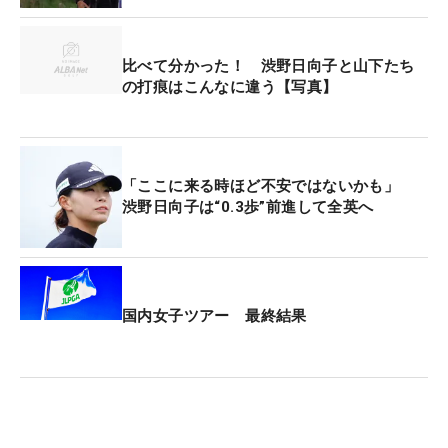
が、「（コンディションは）きのうと変わった感じ
はなく、自分のストロークが良くなかった」。バー
比べて分かった！ 渋野日向子と山下たち
ディは2メートルを決めた4番パー5のみで、悪い流
の打痕はこんなに違う【写真】
れを立て直すことができなかった。
とはいえ、初日には「67」、3日目はボギーフリー
の「69」をマーク。「今週、いいショットもたくさ
「ここに来る時ほど不安ではないかも」
渋野日向子は“0.3歩”前進して全英へ
んあった」と、前向きさも忘れない。次戦はメジャ
ー今季最終戦の全英。「修正を来週につなげられた
ら。来週は来週で頑張りたい」とすぐさま気持ちを
切り替えた。（文・笠井あかり）
国内女子ツアー 最終結果