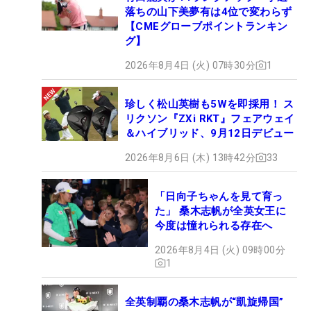
落ちの山下美夢有は4位で変わらず
【CMEグローブポイントランキン
グ】
2026年8月4日 (火) 07時30分
1
珍しく松山英樹も5Wを即採用！ ス
リクソン『ZXi RKT』フェアウェイ
＆ハイブリッド、9月12日デビュー
2026年8月6日 (木) 13時42分
33
「日向子ちゃんを見て育っ
た」 桑木志帆が全英女王に
今度は憧れられる存在へ
2026年8月4日 (火) 09時00分
1
全英制覇の桑木志帆が“凱旋帰国”