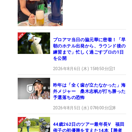
プロアマ当日の脇元華に密着！「早
朝のホテル出発から、ラウンド後の
練習まで」忙しく過ごすプロの1日
を公開
2026年8月6日 (木) 15時50分
1
昨年は「全く歯が立たなかった」海
外メジャー 桑木志帆が打ち勝った
予選落ちの恐怖
2026年8月5日 (水) 07時00分
8
44歳262日のツアー最年長V 福田
侑子の初優勝を支えた14本【勝者