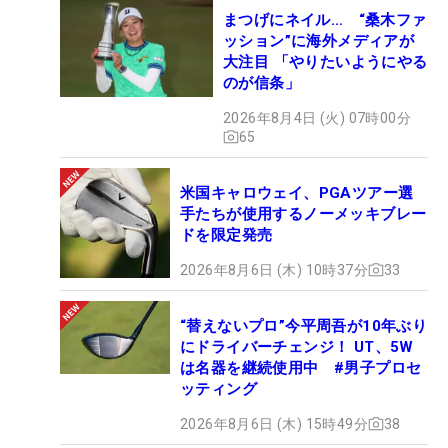
まつげにネイル… “桑木ファ
ッション”に海外メディアが
大注目 「やりたいようにやる
のが信条」
2026年8月4日 (火) 07時00分
65
米国キャロウェイ、PGAツアー選
手たちが使用するノーメッキブレー
ドを限定発売
2026年8月6日 (木) 10時37分
33
“替えないプロ”今平周吾が10年ぶり
にドライバーチェンジ！ UT、5W
は名器を継続使用中 #男子プロセ
ッティング
2026年8月6日 (木) 15時49分
38