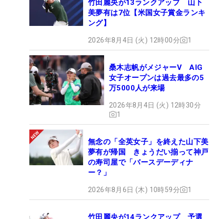
竹田麗央が13ランクアップ 山下
美夢有は7位【米国女子賞金ランキ
ング】
2026年8月4日 (火) 12時00分
1
桑木志帆がメジャーV AIG
女子オープンは過去最多の5
万5000人が来場
2026年8月4日 (火) 12時30分
1
無念の「全英女子」を終えた山下美
夢有が帰国 きょうだい揃って神戸
の寿司屋で「バースデーディナ
ー？」
2026年8月6日 (木) 10時59分
1
竹田麗央が14ランクアップ 予選