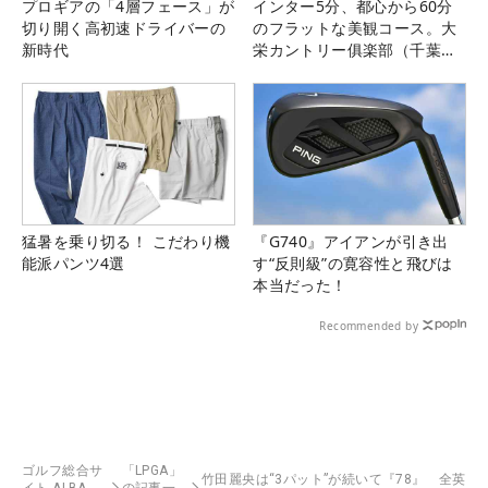
プロギアの「4層フェース」が
インター5分、都心から60分
切り開く高初速ドライバーの
のフラットな美観コース。大
新時代
栄カントリー俱楽部（千葉
県）
猛暑を乗り切る！ こだわり機
『G740』アイアンが引き出
能派パンツ4選
す“反則級”の寛容性と飛びは
本当だった！
Recommended by
ゴルフ総合サ
「LPGA」
竹田麗央は“3パット”が続いて『78』 全英
イト ALBA
の記事一