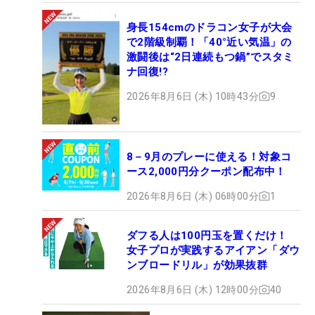
身長154cmのドラコン女子が大会
で2階級制覇！「40°近い気温」の
激闘後は“2日連続もつ鍋”でスタミ
ナ回復!?
2026年8月6日 (木) 10時43分
9
8－9月のプレーに使える！対象コ
ース2,000円分クーポン配布中！
2026年8月6日 (木) 06時00分
1
ダフる人は100円玉を置くだけ！
女子プロが実践するアイアン「ダウ
ンブロードリル」が効果抜群
2026年8月6日 (木) 12時00分
40