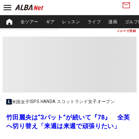
全ツアー
ギア
レッスン
ライフ
漫画
ゴルフ
メルマガ登録
ISPS HANDA スコットランド女子オープン
米国女子
竹田麗央は“3パット”が続いて『78』 全英
へ切り替え「来週は来週で頑張りたい」