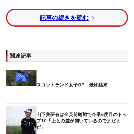
左のブッシュにつかまった2番では、3打目でカラー
記事の続きを読む
まで運んだが、3パットでダブルボギー。4番パー3
でもグリーンエッジから3パットを喫した。8番でも
ショートサイドのカラーから80センチに寄せたパー
パットがカップを抜ける。ことごとく、カップに嫌
われた。
関連記事
最終18番パー5では2オンを狙ったが、グリーン左手
前から右奥にかけて流れる小川につかまってボギー
締め。「リズムが速くて出球からズレていた。きょ
スコットランド女子OP 最終結果
うのパッティングはあまりいいイメージではなかっ
た」と、淡々と話した。
山下美夢有は全英前哨戦で今季6度目のトッ
スタッツでは34パットだが、カラーからのものを含
プ10「上との差が開いているのでまだま
めればそれ以上になる。この日はスタート時に雨が
だ」
降り、雨が上がってからは風と寒さとの戦いだった