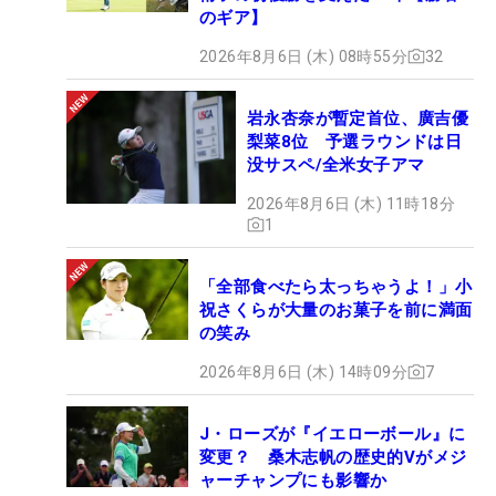
のギア】
2026年8月6日 (木) 08時55分
32
岩永杏奈が暫定首位、廣吉優
梨菜8位 予選ラウンドは日
没サスペ/全米女子アマ
2026年8月6日 (木) 11時18分
1
「全部食べたら太っちゃうよ！」小
祝さくらが大量のお菓子を前に満面
の笑み
2026年8月6日 (木) 14時09分
7
J・ローズが『イエローボール』に
変更？ 桑木志帆の歴史的Vがメジ
ャーチャンプにも影響か