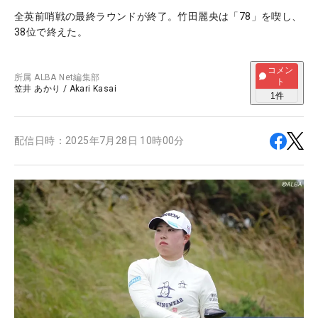
全英前哨戦の最終ラウンドが終了。竹田麗央は「78」を喫し、
38位で終えた。
コメン
所属
ALBA Net編集部
ト
笠井 あかり
/
Akari Kasai
1
件
配信日時：
2025年7月28日 10時00分