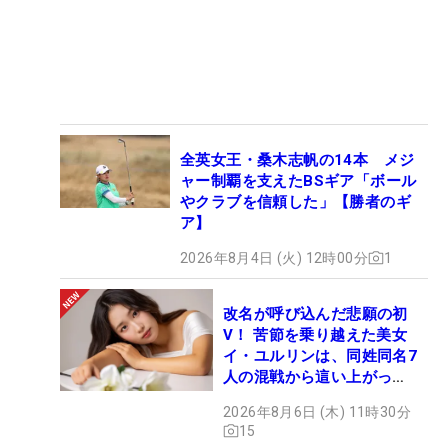
全英女王・桑木志帆の14本 メジ
ャー制覇を支えたBSギア「ボール
やクラブを信頼した」【勝者のギ
ア】
2026年8月4日 (火) 12時00分
1
改名が呼び込んだ悲願の初
V！ 苦節を乗り越えた美女
イ・ユルリンは、同姓同名7
人の混戦から這い上がっ
た“新星ヒロイン”
2026年8月6日 (木) 11時30分
15