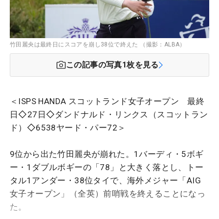
竹田麗央は最終日にスコアを崩し38位で終えた （撮影：ALBA）
この記事の写真
1
枚を見る
＜ISPS HANDA スコットランド女子オープン 最終
日◇27日◇ダンドナルド・リンクス（スコットラン
ド）◇6538ヤード・パー72＞
9位から出た竹田麗央が崩れた。1バーディ・5ボギ
ー・1ダブルボギーの「78」と大きく落とし、トー
タル1アンダー・38位タイで、海外メジャー「AIG
女子オープン」（全英）前哨戦を終えることになっ
た。