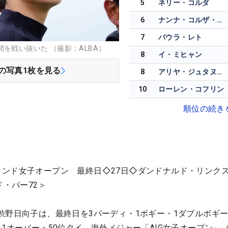
5
ネリー・コルダ
6
ナンナ・コルザ・マジソン
7
パウラ・レト
を戦い抜いた （撮影：ALBA）
8
イ・ミヒャン
の写真
1
枚を見る
8
アリヤ・ジュタヌガーン
10
ローレン・コフリン
順位の続き
コットランド女子オープン 最終日◇27日◇ダンドナルド・リンク
ド・パー72＞
渋野日向子は、最終日を3バーディ・1ボギー・1ダブルボギ
ル1オーバー・50位タイ。海外メジャー「AIG女子オープン」