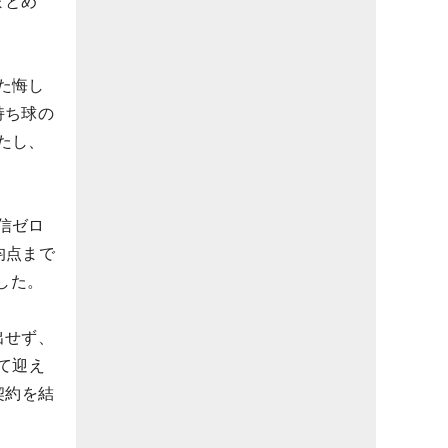
まとめ
た悔し
持ち球の
たし、
信ゼロ
均点まで
した。
出せず、
て迎え
契約を結