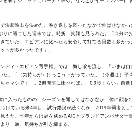
ンを刺すショットでバーディ締め。なんとかイーブンパーに
上で決勝進出を決めた。巻き返しを図ったなかで伸ばせなかっ
ぶりに過ごした週末では、時折、笑顔も見られた。「自分の
てきていた。エビアンに比べたら安心して打てる回数も多かっ
ョットが多かったです」。
ムンディ・エビアン選手権」では、悔し涙を流し、「いまは自
いた。「（気持ちが）けっこう下がっていた。（今週は）平
ちゃマシです」。2週間前に比べれば、「0.3歩くらい」前進
位に入ったものの、シーズンを通してはなかなか上位に顔を
につけている米4年目。試行錯誤が続くなか、2019年覇者とし
見えた。昨年からは冠を務めるAIGとブランドアンバサダー
でより一層、気持ちが引き締まる。