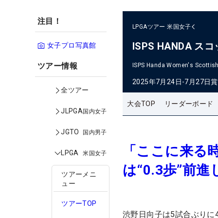
注目！
LPGAツアー
米国女子
ISPS HANDA
女子プロ写真館
ツアー情報
ISPS Handa Women's Scottis
2025年7月24日-7月27日
賞
全ツアー
大会TOP
リーダーボード
JLPGA
国内女子
JGTO
国内男子
「ここに来る
LPGA
米国女子
は“0.3歩”前
ツアーメニ
ュー
ツアーTOP
渋野日向子は5試合ぶりに