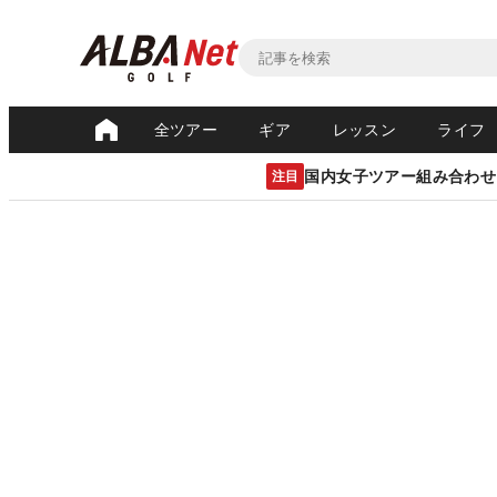
全ツアー
ギア
レッスン
ライフ
国内女子ツアー組み合わせ
注目