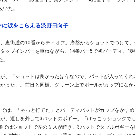
抜いた。
中に涙をこらえる渋野日向子
、裏街道の10番からティオフ。序盤からショットでつけて、
タップインパーを重ねながら、14番パー5で初バーディ。18
た。
たが、「ショットは良かったほうなので、パットが入ってくれ
なかった」。前日と同様、グリーン上でボールがカップになか
3では、「やっと打てた」とバーディパットがカップをかすめ
が、返しを外して3パットのボギー。「けっこうショックで
番ではショットで左のミスが続き、3パットでダブルボギーを