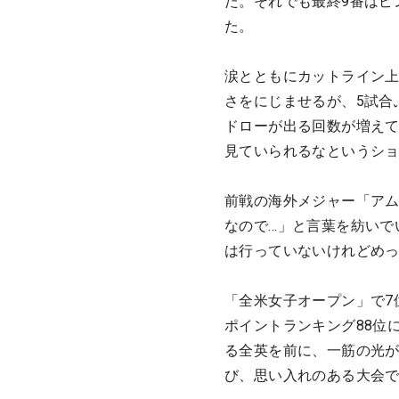
た。それでも最終9番はピ
た。
涙とともにカットライン
さをにじませるが、5試合
ドローが出る回数が増え
見ていられるなというシ
前戦の海外メジャー「ア
なので…」と言葉を紡いで
は行っていないけれどめっ
「全米女子オープン」で7
ポイントランキング88位
る全英を前に、一筋の光が
び、思い入れのある大会