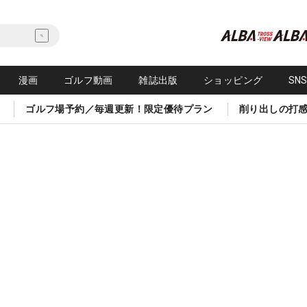
漫画
ゴルフ動画
雑誌出版
ショッピング
SN
ゴルフ場予約／毎週更新！限定優待プラン
削り出しの打