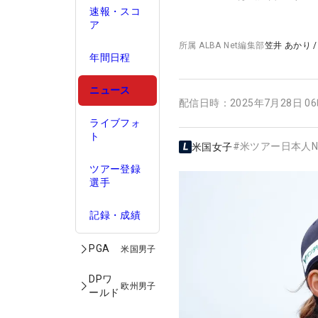
速報・スコ
ア
所属
ALBA Net編集部
笠井 あかり
年間日程
ニュース
配信日時：
2025年7月28日 0
ライブフォ
ト
#
米ツアー日本人N
米国女子
ツアー登録
選手
記録・成績
PGA
米国男子
DPワ
欧州男子
ールド