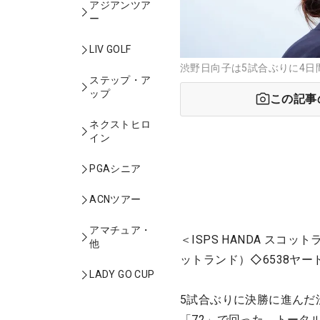
アジアンツア
ー
LIV GOLF
渋野日向子は5試合ぶりに4日間
ステップ・ア
ップ
この記事
ネクストヒロ
イン
PGAシニア
ACNツアー
アマチュア・
＜ISPS HANDA ス
他
ットランド）◇6538ヤー
LADY GO CUP
5試合ぶりに決勝に進んだ
「72」で回った。トータ