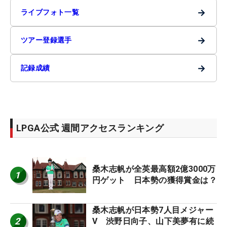
→
ライブフォト一覧
→
ツアー登録選手
→
記録成績
LPGA公式 週間アクセスランキング
桑木志帆が全英最高額2億3000万
1
円ゲット 日本勢の獲得賞金は？
桑木志帆が日本勢7人目メジャー
2
V 渋野日向子、山下美夢有に続