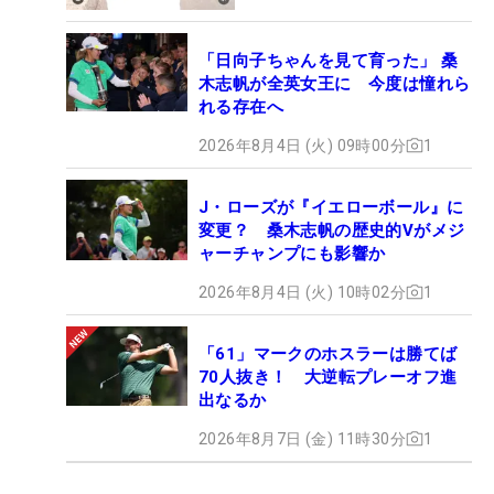
「日向子ちゃんを見て育った」 桑
木志帆が全英女王に 今度は憧れら
れる存在へ
2026年8月4日 (火) 09時00分
1
J・ローズが『イエローボール』に
変更？ 桑木志帆の歴史的Vがメジ
ャーチャンプにも影響か
2026年8月4日 (火) 10時02分
1
「61」マークのホスラーは勝てば
70人抜き！ 大逆転プレーオフ進
出なるか
2026年8月7日 (金) 11時30分
1