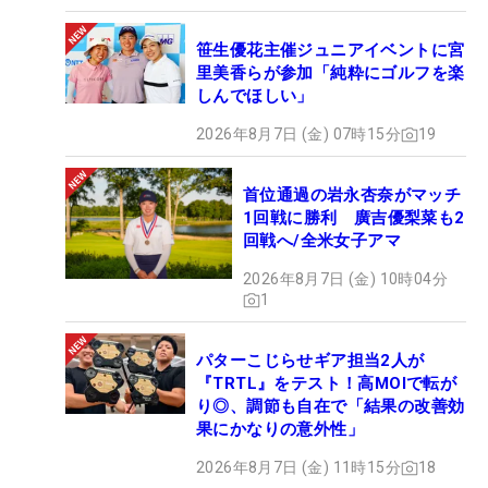
笹生優花主催ジュニアイベントに宮
里美香らが参加「純粋にゴルフを楽
しんでほしい」
2026年8月7日 (金) 07時15分
19
首位通過の岩永杏奈がマッチ
1回戦に勝利 廣吉優梨菜も2
回戦へ/全米女子アマ
2026年8月7日 (金) 10時04分
1
パターこじらせギア担当2人が
『TRTL』をテスト！高MOIで転が
り◎、調節も自在で「結果の改善効
果にかなりの意外性」
2026年8月7日 (金) 11時15分
18