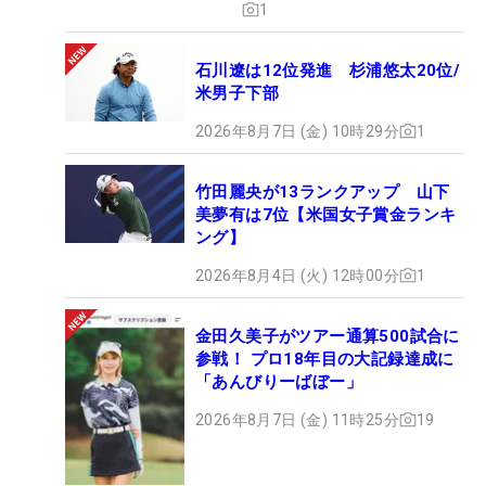
1
石川遼は12位発進 杉浦悠太20位/
米男子下部
2026年8月7日 (金) 10時29分
1
竹田麗央が13ランクアップ 山下
美夢有は7位【米国女子賞金ランキ
ング】
2026年8月4日 (火) 12時00分
1
金田久美子がツアー通算500試合に
参戦！ プロ18年目の大記録達成に
「あんびりーばぼー」
2026年8月7日 (金) 11時25分
19