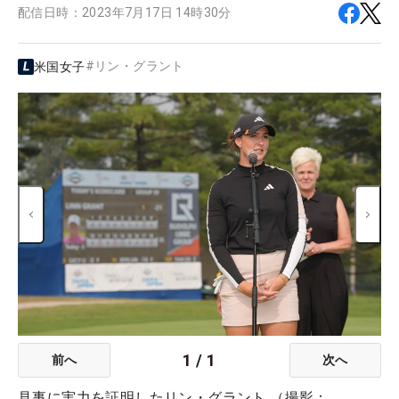
配信日時：
2023年7月17日 14時30分
#
リン・グラント
米国女子
1
/
1
前へ
次へ
見事に実力を証明したリン・グラント （撮影：