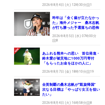
2026年8月4日 (火) 12時30分
1
昨年は「全く歯が立たなかっ
た」海外メジャー 桑木志帆
が打ち勝った予選落ちの恐怖
2026年8月5日 (水) 07時00分
8
あふれる熊本への思い 首位発進・
鈴木愛が被災地に1000万円寄付
「もらったお金をほかの人に」
2026年8月7日 (金) 18時10分
19
全英制覇の桑木志帆が“凱旋帰国”
次なる目標は「やっぱり女王を狙い
たい」
2026年8月4日 (火) 16時58分
8