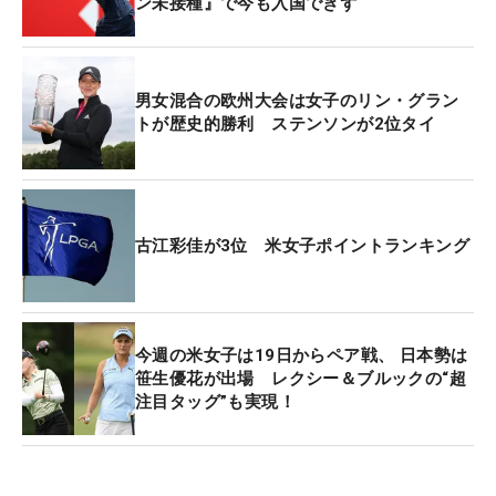
ン未接種』で今も入国できず
男女混合の欧州大会は女子のリン・グラン
トが歴史的勝利 ステンソンが2位タイ
古江彩佳が3位 米女子ポイントランキング
今週の米女子は19日からペア戦、 日本勢は
笹生優花が出場 レクシー＆ブルックの“超
注目タッグ”も実現！