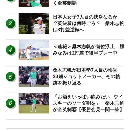
く全英制覇
日本人女子7人目の快挙なるか
3
全英決着は何時ごろ？ 桑木志帆
は3打差逆転へ
＜速報＞桑木志帆が首位浮上 勝
4
みなみは2打差で後半プレー中
桑木志帆が日本勢7人目の快挙
5
23歳ショットメーカー、その軌
跡を振り返る
「お酒をいっぱい飲みたい…ウイ
6
スキーのソーダ割を」 桑木志帆
が全英制覇【優勝会見一問一答】