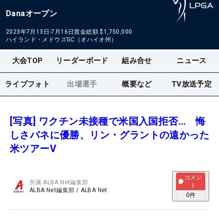
Danaオープン
2023年7月13日-7月16日
賞金総額
$1,750,000
ハイランド・メドウズGC（オハイオ州）
大会TOP
リーダーボード
組み合せ
ニュース
ライブフォト
出場選手
概要など
TV放送予定
[写真] ワクチン未接種で米国入国拒否… 悔
しさバネに優勝、リン・グラントの遠かった
米ツアーV
コメン
所属
ALBA Net編集部
ト
ALBA Net編集部
/
ALBA Net
0
件