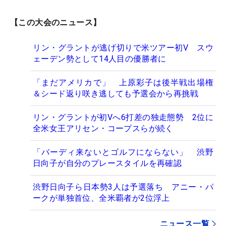
【この大会のニュース】
リン・グラントが逃げ切りで米ツアー初V スウ
ェーデン勢として14人目の優勝者に
「まだアメリカで」 上原彩子は後半戦出場権
＆シード返り咲き逃しても予選会から再挑戦
リン・グラントが初Vへ6打差の独走態勢 2位に
全米女王アリセン・コープスらが続く
「バーディ来ないとゴルフにならない」 渋野
日向子が自分のプレースタイルを再確認
渋野日向子ら日本勢3人は予選落ち アニー・パ
ークが単独首位、全米覇者が2位浮上
ニュース一覧