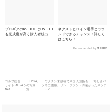
プロギアのRS DUOはFW・UT
ネクストヒロイン選手とラウ
も完成度が高く購入者続出！
ンドできるチャンス！詳しく
はこちら！
Recommended by
ゴルフ総合
「LPGA」
ワクチン未接種で米国入国拒否… 悔しさバ
サイト ALBA
の写真一
ネに優勝、リン・グラントの遠かった米ツア
Net
覧
ーV