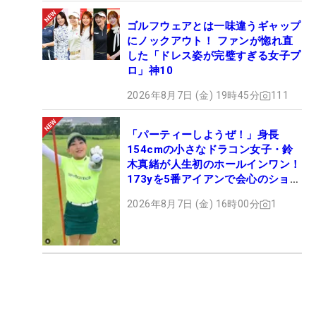
ゴルフウェアとは一味違うギャップ
にノックアウト！ ファンが惚れ直
した「ドレス姿が完璧すぎる女子プ
ロ」神10
2026年8月7日 (金) 19時45分
111
「パーティーしようぜ！」身長
154cmの小さなドラコン女子・鈴
木真緒が人生初のホールインワン！
173yを5番アイアンで会心のショッ
ト
2026年8月7日 (金) 16時00分
1