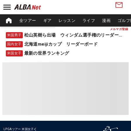
全ツアー
ギア
レッスン
ライフ
漫画
ゴルフ
メルマガ登録
松山英樹ら出場 ウィンダム選手権のリーダーボード
米国男子
北海道meijiカップ リーダーボード
国内女子
最新の世界ランキング
米国女子
LPGAツアー
米国女子