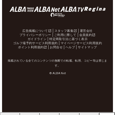
広告掲載について
スタッフ募集
運営会社
プライバシーポリシー
ご利用に際して
会員規約
ガイドライン
特定商取引法に基づく表示
ゴルフ場予約サービス利用規約
マイページサービス利用規約
ポイント利用規約
お問合せ
ヘルプ
サイトマップ
掲載されている全てのコンテンツの無断での転載、転用、コピー等は禁じま
す。
© ALBA Net