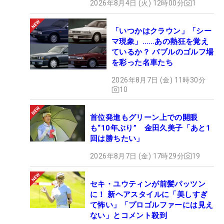
2026年8月4日 (火) 12時00分
1
「いつかはクラウン」「シー
マ現象」……あの熱狂を覚え
ているか？ バブルのゴルフ場
を彩った名車たち
2026年8月7日 (金) 11時30分
10
首位発進もグリーン上での開眼
も“10年ぶり” 金田久美子「あと1
回は勝ちたい」
2026年8月7日 (金) 17時29分
19
セキ・ユウティンが前髪パッツン
に！ 新ヘアスタイルに「美しすぎ
て怖い」「プロゴルファーには見え
ない」とコメント殺到