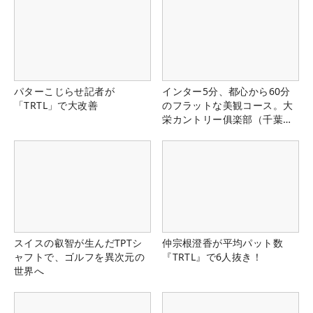
パターこじらせ記者が
インター5分、都心から60分
「TRTL」で大改善
のフラットな美観コース。大
栄カントリー俱楽部（千葉
県）
スイスの叡智が生んだTPTシ
仲宗根澄香が平均パット数
ャフトで、ゴルフを異次元の
『TRTL』で6人抜き！
世界へ