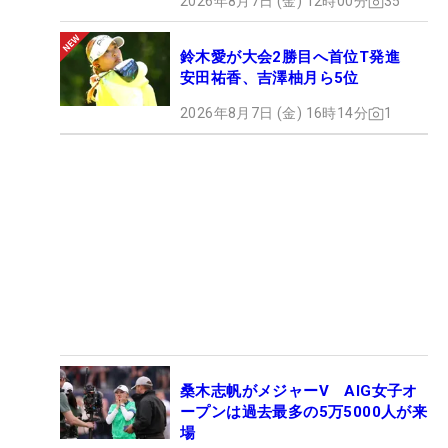
2026年8月7日 (金) 12時00分
35
鈴木愛が大会2勝目へ首位T発進
安田祐香、吉澤柚月ら5位
2026年8月7日 (金) 16時14分
1
桑木志帆がメジャーV AIG女子オ
ープンは過去最多の5万5000人が来
場