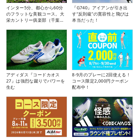
インター5分、都心から60分
『G740』アイアンが引き出
のフラットな美観コース。大
す“反則級”の寛容性と飛びは
栄カントリー俱楽部（千葉
本当だった！
県）
アディダス『コードカオス
8-9月のプレーに2回使える！
27』は強烈な蹴りでパワーを
コース限定2,000円クーポン
生む
配布中！