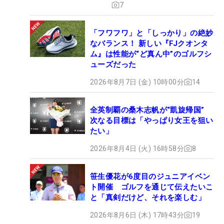
7
「フワフワ」と「しっかり」の絶妙
なバランス！ 新しい『FJクオンタ
ム』は性能が“ど真ん中”のゴルフシ
ューズだった
2026年8月7日 (金) 10時00分
14
全英制覇の桑木志帆が“凱旋帰国”
次なる目標は「やっぱり女王を狙い
たい」
2026年8月4日 (火) 16時58分
8
笹生優花が6度目のジュニアイベン
ト開催 ゴルフを通じて伝えたいこ
と「真剣だけど、それを楽しむ」
2026年8月6日 (木) 17時43分
19