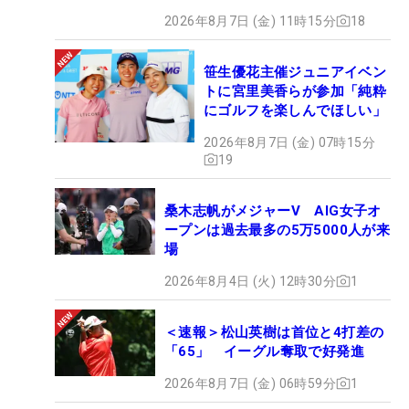
2026年8月7日 (金) 11時15分
18
笹生優花主催ジュニアイベン
トに宮里美香らが参加「純粋
にゴルフを楽しんでほしい」
2026年8月7日 (金) 07時15分
19
桑木志帆がメジャーV AIG女子オ
ープンは過去最多の5万5000人が来
場
2026年8月4日 (火) 12時30分
1
＜速報＞松山英樹は首位と4打差の
「65」 イーグル奪取で好発進
2026年8月7日 (金) 06時59分
1