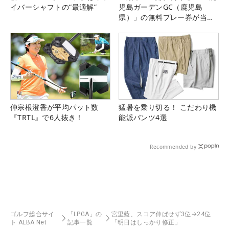
イバーシャフトの“最適解”
児島ガーデンGC（鹿児島
県）」の無料プレー券が当た
る！！
仲宗根澄香が平均パット数
猛暑を乗り切る！ こだわり機
『TRTL』で6人抜き！
能派パンツ4選
Recommended by
ゴルフ総合サイ
「LPGA」の
宮里藍、スコア伸ばせず3位→24位
ト ALBA Net
記事一覧
「明日はしっかり修正」