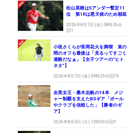
松山英樹は5アンダー暫定11
位 第1Rは悪天候のため順延
2026年8月7日 (金) 08時26分
1
小祝さくらが長岡花火を満喫 束の
間のオフも最後は「見るってすごく
過酷だなぁ」【女子ツアーの“ヒト
ネタ”】
2026年8月7日 (金) 09時29分
19
全英女王・桑木志帆の14本 メジ
ャー制覇を支えたBSギア「ボール
やクラブを信頼した」【勝者のギ
ア】
2026年8月4日 (火) 12時00分
1