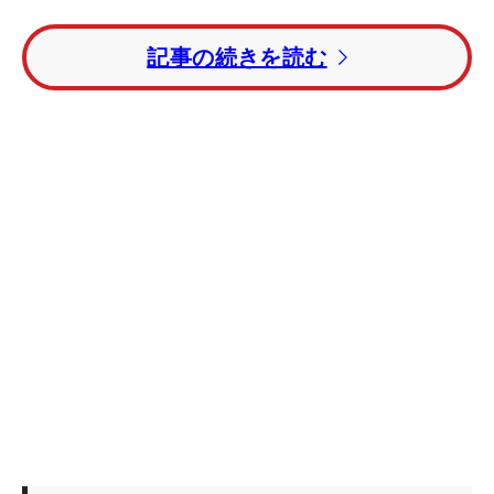
INスタートのこの日はスタートの10番でセカンド
記事の続きを読む
を2メートルにつけてバーディを奪うもそのあとが
続かなかった。11番では3パットのボギー。後半3番
ではここも2メートルを沈めてガッツポーズを作る
も直後の4番でボギー。6番パー3のバーディも終盤
の8番でボギー。「バーディの後にボギーが来ると
いう流れだったので、リズムを作っていくのが難し
いラウンドだった」と最後まで波に乗れなかった。
前日に比べて風が吹き付けたこの日はグリーンも
乾いてスピードが上がるなどコンディションが一変
した。宮里自身も「ちょっと左に行くシーンが多か
った。タイミングがところどころずれていた。許容
範囲という感じでやっていましたけど…」と微妙な
ショットのズレにスコアを伸ばせないまま18ホール
を終える結果となった。