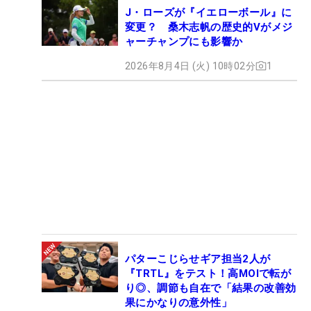
J・ローズが『イエローボール』に
変更？ 桑木志帆の歴史的Vがメジ
ャーチャンプにも影響か
2026年8月4日 (火) 10時02分
1
パターこじらせギア担当2人が
『TRTL』をテスト！高MOIで転が
り◎、調節も自在で「結果の改善効
果にかなりの意外性」