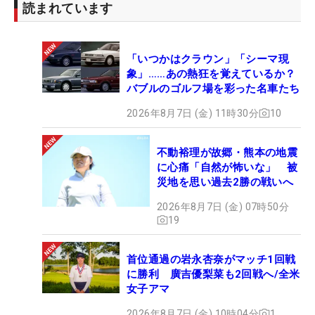
読まれています
首位との差は開いたものの混戦模様のリーダーボ
ードはまだ上位進出の可能性を十分に残している。
「いつかはクラウン」「シーマ現
「（ボギーにした）8番とかも完全にセカンドのク
象」……あの熱狂を覚えているか？
ラブ選択ミス。フェアウェイから外しちゃいけない
バブルのゴルフ場を彩った名車たち
ところに外してのボギーだったので。そういうもの
2026年8月7日 (金) 11時30分
10
がちょろちょろあったりしたので、明日はしっかり
修正したい」。最終日は
シェラ・チョイ
と同組で12
不動裕理が故郷・熊本の地震
時ちょうどにティオフを迎える。
に心痛「自然が怖いな」 被
災地を思い過去2勝の戦いへ
2026年8月7日 (金) 07時50分
19
首位通過の岩永杏奈がマッチ1回戦
に勝利 廣吉優梨菜も2回戦へ/全米
女子アマ
2026年8月7日 (金) 10時04分
1