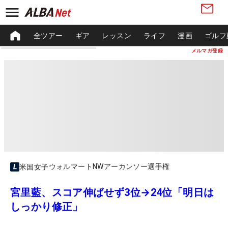
全ツアー
ギア
レッスン
ライフ
漫画
ゴルフ
メルマガ登録
ウォルマートNWアーカンソー選手権
米国女子
宮里藍、スコア伸ばせず3位→24位「明日は
しっかり修正」