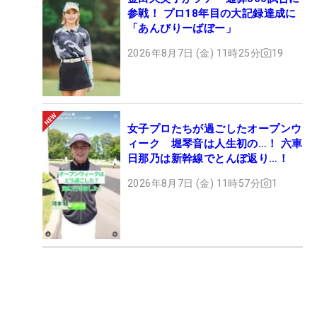
参戦！ プロ18年目の大記録達成に
「あんびりーばぼー」
2026年8月7日 (金) 11時25分
19
女子プロたちが過ごしたオープンウ
ィーク 堀琴音は人生初の…！ 六車
日那乃は新幹線でとんぼ返り…！
2026年8月7日 (金) 11時57分
1