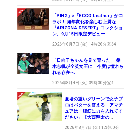
「PING」×「ECCO Leather」がコ
ラボ！ 経年変化を楽しむ上質な
『ARIZONA DESERT』コレクショ
ン、9月15日限定デビュー
2026年8月7日 (金) 14時28分
64
「日向子ちゃんを見て育った」 桑
木志帆が全英女王に 今度は憧れら
れる存在へ
2026年8月4日 (火) 09時00分
1
夏場の重いグリーンで女子プ
ロはパターを替える アマチ
ュアは「腹筋に力を入れてく
ださい」【大西翔太の
HOTSHOT】
2026年8月7日 (金) 12時00分