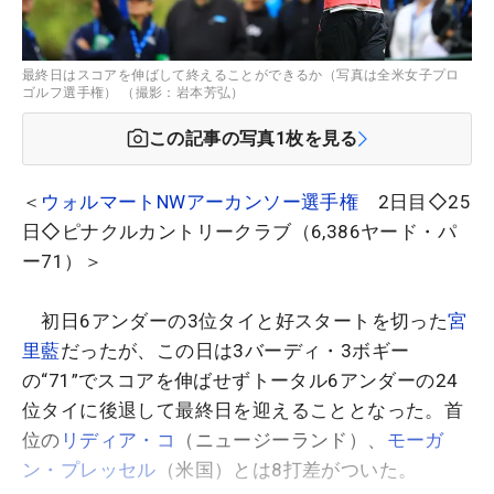
最終日はスコアを伸ばして終えることができるか（写真は全米女子プロ
ゴルフ選手権） （撮影：岩本芳弘）
この記事の写真
1
枚を見る
＜
ウォルマートNWアーカンソー選手権
2日目◇25
日◇ピナクルカントリークラブ（6,386ヤード・パ
ー71）＞
初日6アンダーの3位タイと好スタートを切った
宮
里藍
だったが、この日は3バーディ・3ボギー
の“71”でスコアを伸ばせずトータル6アンダーの24
位タイに後退して最終日を迎えることとなった。首
位の
リディア・コ
（ニュージーランド）、
モーガ
ン・プレッセル
（米国）とは8打差がついた。