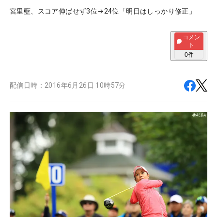
宮里藍、スコア伸ばせず3位→24位「明日はしっかり修正」
コメン
ト
0
件
配信日時：
2016年6月26日 10時57分