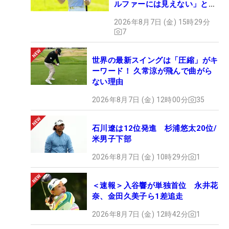
ルファーには見えない」とコ
メント殺到
2026年8月7日 (金) 15時29分
7
世界の最新スイングは「圧縮」がキ
ーワード！ 久常涼が飛んで曲がら
ない理由
2026年8月7日 (金) 12時00分
35
石川遼は12位発進 杉浦悠太20位/
米男子下部
2026年8月7日 (金) 10時29分
1
＜速報＞入谷響が単独首位 永井花
奈、金田久美子ら1差追走
2026年8月7日 (金) 12時42分
1