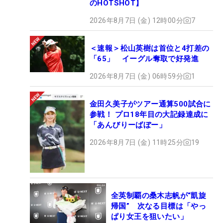
のHOTSHOT】
2026年8月7日 (金) 12時00分
7
＜速報＞松山英樹は首位と4打差の
「65」 イーグル奪取で好発進
2026年8月7日 (金) 06時59分
1
金田久美子がツアー通算500試合に
参戦！ プロ18年目の大記録達成に
「あんびりーばぼー」
2026年8月7日 (金) 11時25分
19
全英制覇の桑木志帆が“凱旋
帰国” 次なる目標は「やっ
ぱり女王を狙いたい」