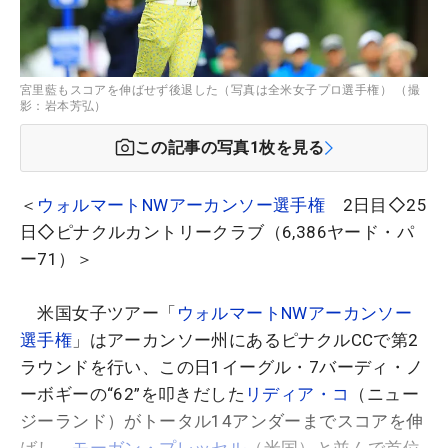
宮里藍もスコアを伸ばせず後退した（写真は全米女子プロ選手権） （撮
影：岩本芳弘）
この記事の写真
1
枚を見る
＜
ウォルマートNWアーカンソー選手権
2日目◇25
日◇ピナクルカントリークラブ（6,386ヤード・パ
ー71）＞
米国女子ツアー「
ウォルマートNWアーカンソー
選手権
」はアーカンソー州にあるピナクルCCで第2
ラウンドを行い、この日1イーグル・7バーディ・ノ
ーボギーの“62”を叩きだした
リディア・コ
（ニュー
ジーランド）がトータル14アンダーまでスコアを伸
ばし、
モーガン・プレッセル
（米国）と並んで首位