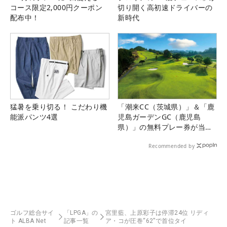
コース限定2,000円クーポン
切り開く高初速ドライバーの
配布中！
新時代
猛暑を乗り切る！ こだわり機
「潮来CC（茨城県）」＆「鹿
能派パンツ4選
児島ガーデンGC（鹿児島
県）」の無料プレー券が当た
る！！
Recommended by
ゴルフ総合サイ
「LPGA」の
宮里藍、上原彩子は停滞24位 リディ
ト ALBA Net
記事一覧
ア・コが圧巻“62”で首位タイ