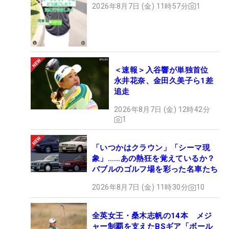
2026年8月7日 (金) 11時57分
1
＜速報＞入谷響が単独首位
永井花奈、金田久美子ら1差
追走
2026年8月7日 (金) 12時42分
1
「いつかはクラウン」「シーマ現
象」……あの熱狂を覚えているか？
バブルのゴルフ場を彩った名車たち
2026年8月7日 (金) 11時30分
10
全英女王・桑木志帆の14本 メジ
ャー制覇を支えたBSギア「ボール