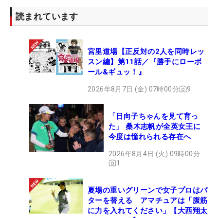
3位T：
ヤン・ジン
（-12）
読まれています
3位T：
キャンディ・クン
（-12）
3位T：アレイナ・シャープ（-12）
6位T：
カン・ハエジ
（-11）
宮里道場【正反対の2人を同時レッ
6位T：
ジュリア・モリナロ
（-11）
スン編】第11話／『勝手にローボ
6位T：
サンドラ・ガル
（-11）
ール&ギュッ！』
9位：
モリヤ・ジュタヌガーン
（-10）
2026年8月7日 (金) 07時00分
9
24位T：
宮里藍
（-6）
「日向子ちゃんを見て育っ
24位T：
上原彩子
（-6）
た」 桑木志帆が全英女王に
36位T：
野村敏京
（-5）
今度は憧れられる存在へ
2026年8月4日 (火) 09時00分
1
夏場の重いグリーンで女子プロはパ
ターを替える アマチュアは「腹筋
に力を入れてください」【大西翔太