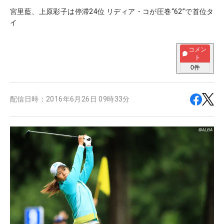
宮里藍、上原彩子は停滞24位 リディア・コが圧巻“62”で首位タ
イ
コメン
ト
0
件
配信日時：
2016年6月26日 09時33分