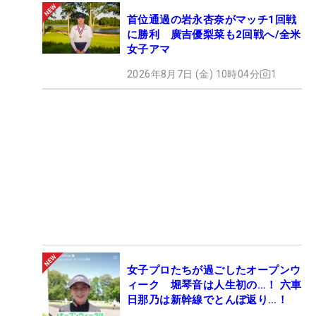
首位通過の岩永杏奈がマッチ1回戦
に勝利 廣吉優梨菜も2回戦へ/全米
女子アマ
2026年8月7日 (金) 10時04分
1
女子プロたちが過ごしたオープンウ
ィーク 堀琴音は人生初の…！ 六車
日那乃は新幹線でとんぼ返り…！