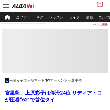
全ツアー
ギア
レッスン
ライフ
漫画
ゴルフ
メルマガ登録
ウォルマートNWアーカンソー選手権
米国女子
宮里藍、上原彩子は停滞24位 リディア・コ
が圧巻“62”で首位タイ