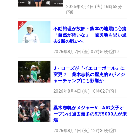
2026年8月4日 (火) 16時58分
8
不動裕理が故郷・熊本の地震に心痛
「自然が怖いな」 被災地を思い過
去2勝の戦いへ
2026年8月7日 (金) 07時50分
19
J・ローズが『イエローボール』に
変更？ 桑木志帆の歴史的Vがメジ
ャーチャンプにも影響か
2026年8月4日 (火) 10時02分
1
桑木志帆がメジャーV AIG女子オ
ープンは過去最多の5万5000人が来
場
2026年8月4日 (火) 12時30分
1