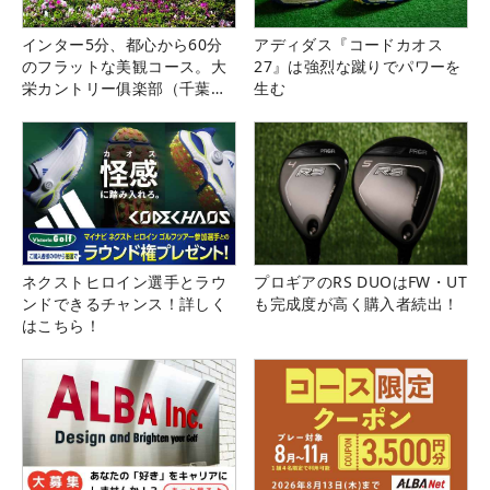
インター5分、都心から60分
アディダス『コードカオス
のフラットな美観コース。大
27』は強烈な蹴りでパワーを
栄カントリー俱楽部（千葉
生む
県）
ネクストヒロイン選手とラウ
プロギアのRS DUOはFW・UT
ンドできるチャンス！詳しく
も完成度が高く購入者続出！
はこちら！