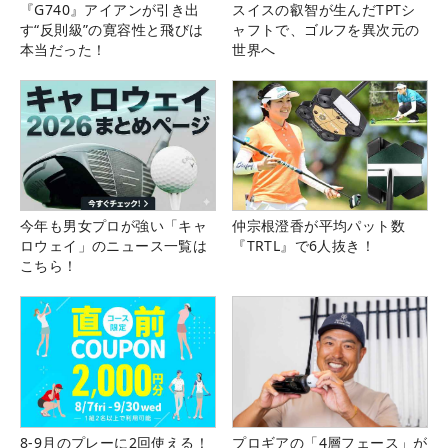
『G740』アイアンが引き出
スイスの叡智が生んだTPTシ
す“反則級”の寛容性と飛びは
ャフトで、ゴルフを異次元の
本当だった！
世界へ
今年も男女プロが強い「キャ
仲宗根澄香が平均パット数
ロウェイ」のニュース一覧は
『TRTL』で6人抜き！
こちら！
8-9月のプレーに2回使える！
プロギアの「4層フェース」が