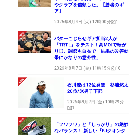
やクラブを信頼した」【勝者のギ
ア】
2026年8月4日 (火) 12時00分
1
パターこじらせギア担当2人が
『TRTL』をテスト！高MOIで転が
り◎、調節も自在で「結果の改善効
果にかなりの意外性」
2026年8月7日 (金) 11時15分
18
石川遼は12位発進 杉浦悠太
20位/米男子下部
2026年8月7日 (金) 10時29分
1
「フワフワ」と「しっかり」の絶妙
なバランス！ 新しい『FJクオンタ