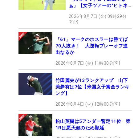
ぁ」【女子ツアーの“ヒトネ
タ”】
2026年8月7日 (金) 09時29分
19
「61」マークのホスラーは勝てば
70人抜き！ 大逆転プレーオフ進
出なるか
2026年8月7日 (金) 11時30分
1
竹田麗央が13ランクアップ 山下
美夢有は7位【米国女子賞金ランキ
ング】
2026年8月4日 (火) 12時00分
1
松山英樹は5アンダー暫定11位 第
1Rは悪天候のため順延