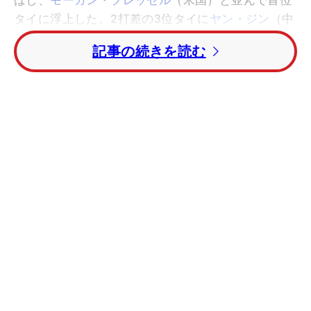
タイに浮上した。2打差の3位タイに
ヤン・ジン
（中
国）、
キャンディ・クン
（台湾）、アレイナ・シャ
記事の続きを読む
ープ（カナダ）がつけている。
初日首位スタートを決めた
上原彩子
はこの日3つ
スコアを落としトータル6アンダー24位タイに後
退。同じく好スタートを決めていた
宮里藍
もスコア
を伸ばせずトータル6アンダーで上原と並ぶ24位タ
イとなっている。初日にホールインワンを達成した
野村敏京
はトータル5アンダー36位タイ。
宮里美香
と
横峯さくら
はトータル2アンダーの78位タイで予
選落ちとなっている。
【2日目の順位】
1位T：
リディア・コ
（-14）
1位T：
モーガン・プレッセル
（-14）