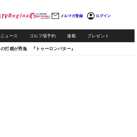
メルマガ登録
ログイン
Sニュース
ゴルフ場予約
連載
プレゼント
しの打感が秀逸 『トゥーロンパター』