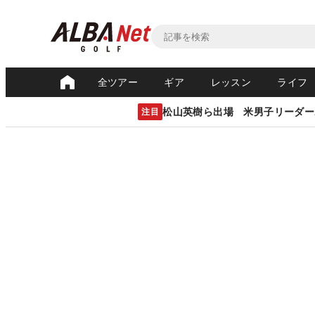
全ツアー
ギア
レッスン
ライフ
松山英樹ら出場 米男子リーダー
注目