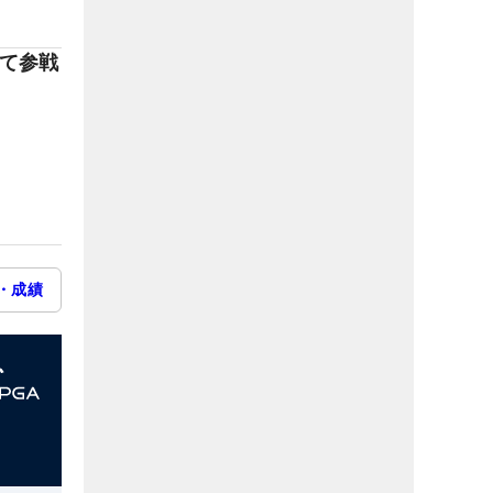
って参戦
・成績