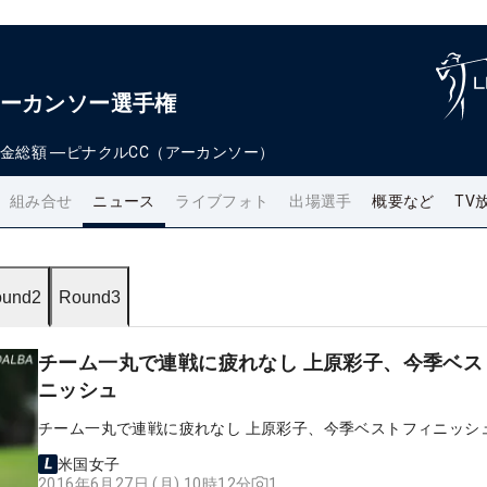
アーカンソー選手権
金総額
―
ピナクルCC（アーカンソー）
組み合せ
ニュース
ライブフォト
出場選手
概要など
TV
und2
Round3
チーム一丸で連戦に疲れなし 上原彩子、今季ベス
ニッシュ
チーム一丸で連戦に疲れなし 上原彩子、今季ベストフィニッシ
米国女子
1
2016年6月27日 (月) 10時12分