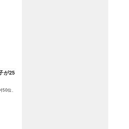
子が25
村50位、