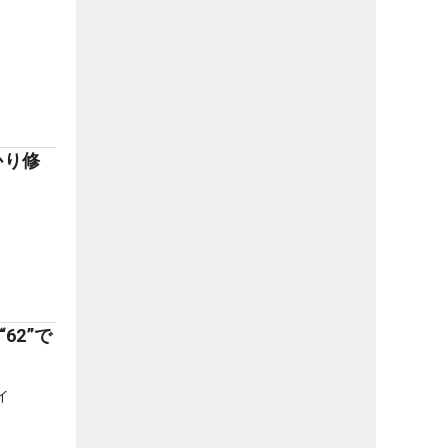
かり修
62”で
イ