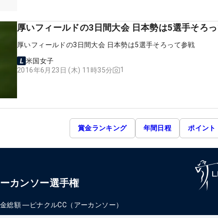
厚いフィールドの3日間大会 日本勢は5選手そろ
厚いフィールドの3日間大会 日本勢は5選手そろって参戦
米国女子
1
2016年6月23日 (木) 11時35分
賞金ランキング
年間日程
ポイント
アーカンソー選手権
金総額
―
ピナクルCC（アーカンソー）