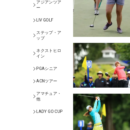
アジアンツア
ー
LIV GOLF
ステップ・ア
ップ
ネクストヒロ
イン
PGAシニア
ACNツアー
アマチュア・
他
LADY GO CUP