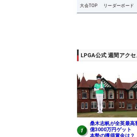
大会TOP
リーダーボード
LPGA公式 週間アク
桑木志帆が全英最高
億3000万円ゲット
1
本勢の獲得賞金は？