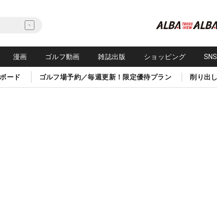
漫画
ゴルフ動画
雑誌出版
ショッピング
SN
ボード
ゴルフ場予約／毎週更新！限定優待プラン
削り出