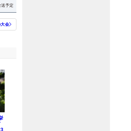
放送予定
の大会
挙
何
3