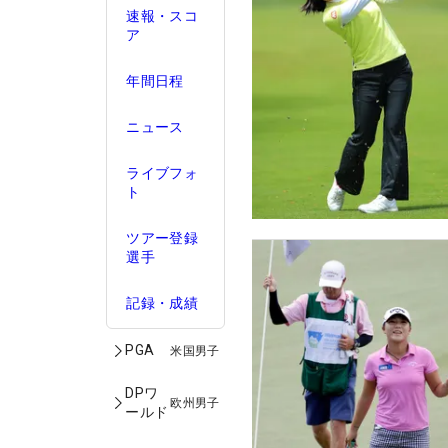
速報・スコ
ア
年間日程
ニュース
ライブフォ
ト
ツアー登録
選手
記録・成績
PGA
米国男子
DPワ
欧州男子
ールド