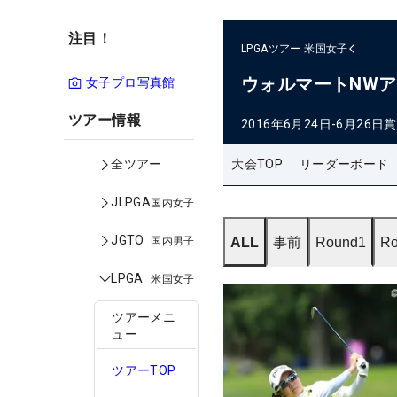
注目！
LPGAツアー
米国女子
ウォルマートNW
女子プロ写真館
ツアー情報
2016年6月24日-6月26日
賞
大会TOP
リーダーボード
全ツアー
JLPGA
国内女子
JGTO
国内男子
ALL
事前
Round1
Ro
LPGA
米国女子
ツアーメニ
ュー
ツアーTOP