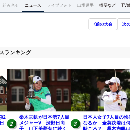
組み合せ
ニュース
ライブフォト
出場選手
概要など
TV
前の大会
次
セスランキング
額2
桑木志帆が日本勢7人目
日本人女子7人目の快
 日
メジャーV 渋野日向
なるか 全英決着は
2
3
子、山下美夢有に続く
時ごろ？ 桑木志帆は