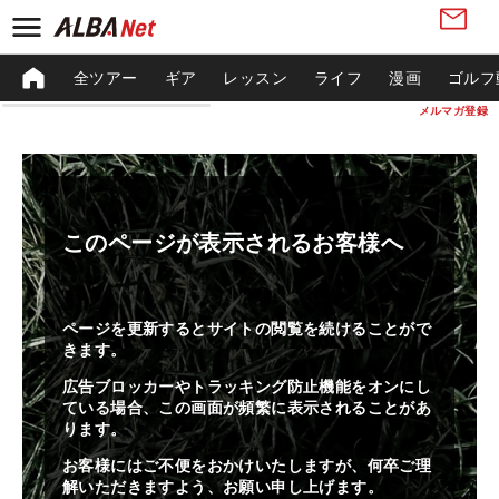
全ツアー
ギア
レッスン
ライフ
漫画
ゴルフ
メルマガ登録
このページが表示されるお客様へ
ページを更新するとサイトの閲覧を続けることがで
きます。
広告ブロッカーやトラッキング防止機能をオンにし
ている場合、この画面が頻繁に表示されることがあ
ります。
お客様にはご不便をおかけいたしますが、何卒ご理
解いただきますよう、お願い申し上げます。