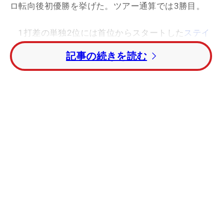
ロ転向後初優勝を挙げた。ツアー通算では3勝目。
1打差の単独2位には首位からスタートした
ステイ
シー・ルイス
（米国）、さらに1打差の単独3位には
記事の続きを読む
コ、ルイスと共に最終組でプレーした
ジェニー・シ
ン
（韓国）が入った。
日本勢の最高位はトータル2オーバー21位タイの
野村敏京
と
宮里美香
。
宮里藍
はトータル7オーバー
の49位タイ、
上原彩子
はトータル15オーバーの78
位タイで4日間の競技を終えている。
【最終結果】
1位：
リディア・コ
（-12）
2位：
ステイシー・ルイス
（-11）
3位：
ジェニー・シン
（-10）