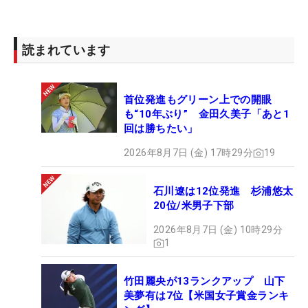
4位T：
インビー・パーク
（-6）
4位T：リン・ベデル（-6）
読まれています
4位T：
フォン・シャンシャン
（-6）
7位T：
キム・ヒョージュ
（-4）
7位T：パッチャラジュター・コングクラファン
首位発進もグリーン上での開眼
（-4）
も“10年ぶり” 金田久美子「あと1
9位T：
クリスティ・カー
（-2）
回は勝ちたい」
9位T：ミッシェル・ウィ（-2）
2026年8月7日 (金) 17時29分
19
9位T：
ブリタニー・ラング
（-2）
9位T：
カリン・イシェール
（-2）
石川遼は12位発進 杉浦悠太
20位/米男子下部
21位T：
野村敏京
（+2）
2026年8月7日 (金) 10時29分
21位T：
宮里美香
（+2）他5名
1
竹田麗央が13ランクアップ 山下
美夢有は7位【米国女子賞金ランキ