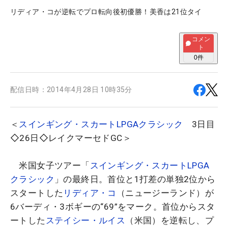
リディア・コが逆転でプロ転向後初優勝！美香は21位タイ
コメン
ト
0
件
配信日時：
2014年4月28日 10時35分
＜
スインギング・スカートLPGAクラシック
3日目
◇26日◇レイクマーセドGC＞
米国女子ツアー「
スインギング・スカートLPGA
クラシック
」の最終日。首位と1打差の単独2位から
スタートした
リディア・コ
（ニュージーランド）が
6バーディ・3ボギーの“69”をマーク。首位からスタ
ートした
ステイシー・ルイス
（米国）を逆転し、プ