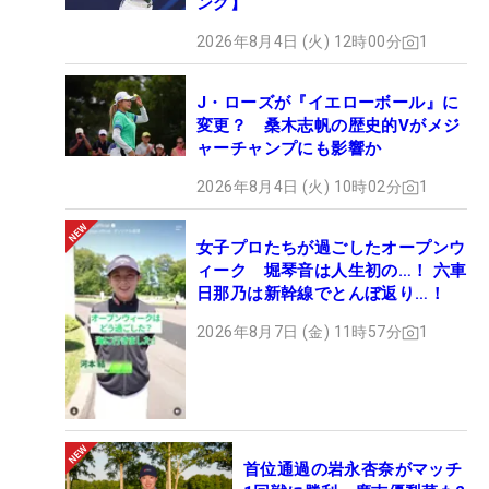
ング】
2026年8月4日 (火) 12時00分
1
J・ローズが『イエローボール』に
変更？ 桑木志帆の歴史的Vがメジ
ャーチャンプにも影響か
2026年8月4日 (火) 10時02分
1
女子プロたちが過ごしたオープンウ
ィーク 堀琴音は人生初の…！ 六車
日那乃は新幹線でとんぼ返り…！
2026年8月7日 (金) 11時57分
1
首位通過の岩永杏奈がマッチ