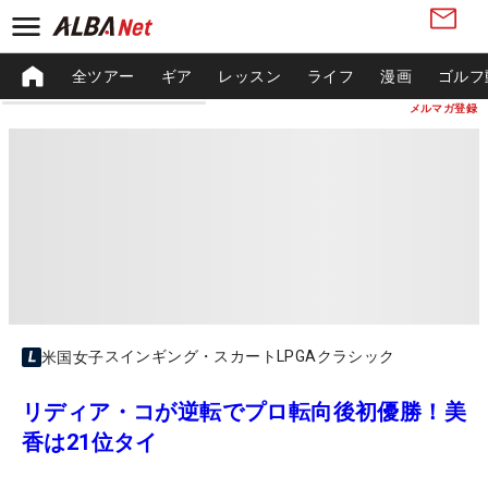
全ツアー
ギア
レッスン
ライフ
漫画
ゴルフ
メルマガ登録
スインギング・スカートLPGAクラシック
米国女子
リディア・コが逆転でプロ転向後初優勝！美
香は21位タイ