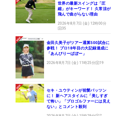
世界の最新スイングは「圧
縮」がキーワード！ 久常涼が
飛んで曲がらない理由
2026年8月7日 (金) 12時00分
35
金田久美子がツアー通算500試合に
参戦！ プロ18年目の大記録達成に
「あんびりーばぼー」
2026年8月7日 (金) 11時25分
19
セキ・ユウティンが前髪パッツン
に！ 新ヘアスタイルに「美しすぎ
て怖い」「プロゴルファーには見え
ない」とコメント殺到
2026年8月7日 (金) 15時29分
7