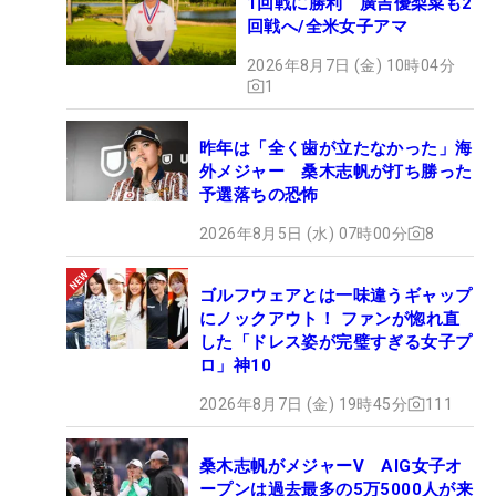
1回戦に勝利 廣吉優梨菜も2
回戦へ/全米女子アマ
2026年8月7日 (金) 10時04分
1
昨年は「全く歯が立たなかった」海
外メジャー 桑木志帆が打ち勝った
予選落ちの恐怖
2026年8月5日 (水) 07時00分
8
ゴルフウェアとは一味違うギャップ
にノックアウト！ ファンが惚れ直
した「ドレス姿が完璧すぎる女子プ
ロ」神10
2026年8月7日 (金) 19時45分
111
桑木志帆がメジャーV AIG女子オ
ープンは過去最多の5万5000人が来