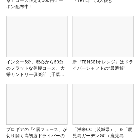
る！コース限定3,500円クー
『TRTL』で6人抜き！
ポン配布中！
インター5分、都心から60分
新『TENSEIオレンジ』はドラ
のフラットな美観コース。大
イバーシャフトの“最適解”
栄カントリー俱楽部（千葉
県）
プロギアの「4層フェース」が
「潮来CC（茨城県）」＆「鹿
切り開く高初速ドライバーの
児島ガーデンGC（鹿児島