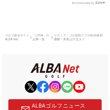
Recommended by
ゴルフ総合サイト
「LPGA」の
リディア・コが逆転でプロ転向後初
ALBA Net
記事一覧
優勝！美香は21位タイ
ALBAゴルフニュース