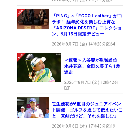
「PING」×「ECCO Leather」がコ
ラボ！ 経年変化を楽しむ上質な
『ARIZONA DESERT』コレクショ
ン、9月15日限定デビュー
2026年8月7日 (金) 14時28分
64
＜速報＞入谷響が単独首位
永井花奈、金田久美子ら1差
追走
2026年8月7日 (金) 12時42分
1
笹生優花が6度目のジュニアイベン
ト開催 ゴルフを通じて伝えたいこ
と「真剣だけど、それを楽しむ」
2026年8月6日 (木) 17時43分
19