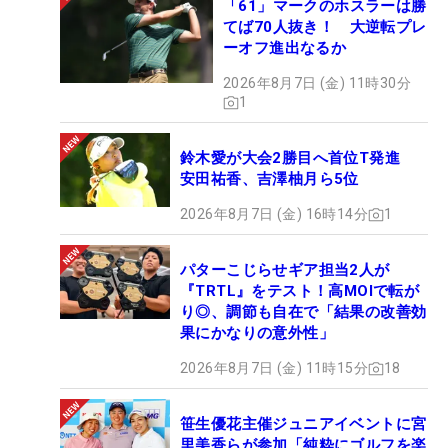
「61」マークのホスラーは勝
てば70人抜き！ 大逆転プレ
ーオフ進出なるか
2026年8月7日 (金) 11時30分
1
鈴木愛が大会2勝目へ首位T発進
安田祐香、吉澤柚月ら5位
2026年8月7日 (金) 16時14分
1
パターこじらせギア担当2人が
『TRTL』をテスト！高MOIで転が
り◎、調節も自在で「結果の改善効
果にかなりの意外性」
2026年8月7日 (金) 11時15分
18
笹生優花主催ジュニアイベントに宮
里美香らが参加「純粋にゴルフを楽