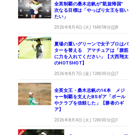
全英制覇の桑木志帆が“凱旋帰国”
次なる目標は「やっぱり女王を狙い
たい」
2026年8月4日 (火) 16時58分
8
夏場の重いグリーンで女子プロはパ
ターを替える アマチュアは「腹筋
に力を入れてください」【大西翔太
のHOTSHOT】
2026年8月7日 (金) 12時00分
7
全英女王・桑木志帆の14本 メジ
ャー制覇を支えたBSギア「ボール
やクラブを信頼した」【勝者のギ
ア】
2026年8月4日 (火) 12時00分
1