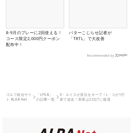
8-9月のプレーに2回使える！
パターこじらせ記者が
コース限定2,000円クーポン
「TRTL」で大改善
配布中！
Recommended by
ゴルフ総合サイ
「LPGA」
S・ルイスが首位をキープ！L・コが1打
ト ALBA Net
の記事一覧
差で追走！美香は22位Tに後退