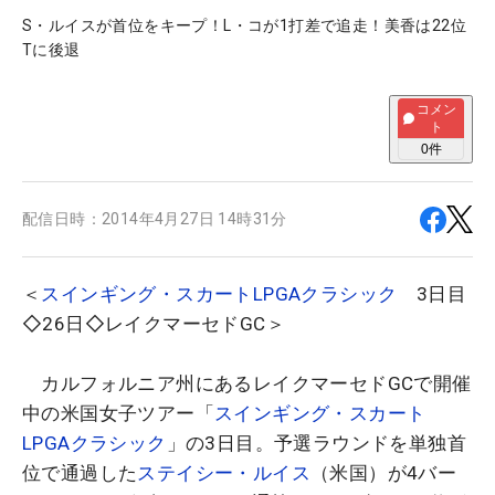
S・ルイスが首位をキープ！L・コが1打差で追走！美香は22位
Tに後退
コメン
ト
0
件
配信日時：
2014年4月27日 14時31分
＜
スインギング・スカートLPGAクラシック
3日目
◇26日◇レイクマーセドGC＞
カルフォルニア州にあるレイクマーセドGCで開催
中の米国女子ツアー「
スインギング・スカート
LPGAクラシック
」の3日目。予選ラウンドを単独首
位で通過した
ステイシー・ルイス
（米国）が4バー