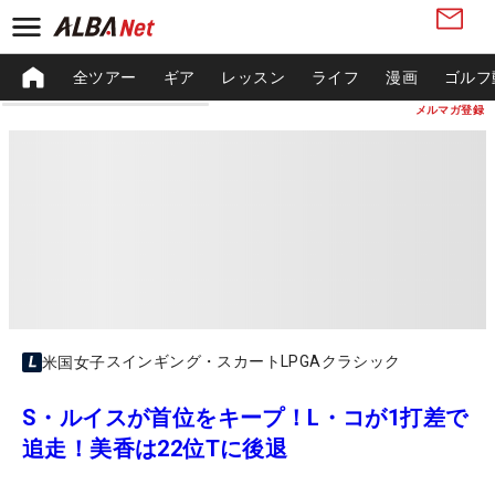
全ツアー
ギア
レッスン
ライフ
漫画
ゴルフ
メルマガ登録
スインギング・スカートLPGAクラシック
米国女子
S・ルイスが首位をキープ！L・コが1打差で
追走！美香は22位Tに後退