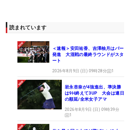
日の最終日も2人を中心に優勝争いが繰り広げられ
るだろう。
読まれています
2位と3打差の通算6アンダー単独3位に
ジェニー・
シン
（韓国）。続く通算5アンダー単独4位にパク・
ヒーヨン（韓国）がつけた。さらに
フォン・シャン
＜速報＞安田祐香、吉澤柚月はパー
シャン
（中国）ら3人が通算4アンダーで続く。
発進 大混戦の最終ラウンドがスタ
ート
また、日本勢では2日目通算3アンダー4位タイと
2026年8月9日 (日) 09時28分
1
好位置につけていた
宮里美香
は1バーディ・6ボギー
の“77”とスコアを崩し通算2オーバーの22位タイに
岩永杏奈が4強進出、準決勝
後退。1打差の通算3オーバー30位タイに
野村敏京
。
は9H終えて3UP 大会は連日
宮里藍
と
上原彩子
が通算9オーバーの66位タイで3日
の順延/全米女子アマ
目を終えた。
2026年8月9日 (日) 09時39分
1