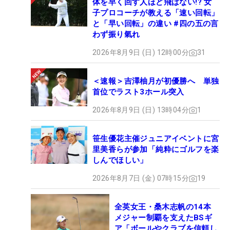
体を早く回す人ほど飛ばない!? 女
子プロコーチが教える「速い回転」
と「早い回転」の違い #四の五の言
わず振り氣れ
2026年8月9日 (日) 12時00分
31
＜速報＞吉澤柚月が初優勝へ 単独
首位でラスト3ホール突入
2026年8月9日 (日) 13時04分
1
笹生優花主催ジュニアイベントに宮
里美香らが参加「純粋にゴルフを楽
しんでほしい」
2026年8月7日 (金) 07時15分
19
全英女王・桑木志帆の14本
メジャー制覇を支えたBSギ
ア「ボールやクラブを信頼し