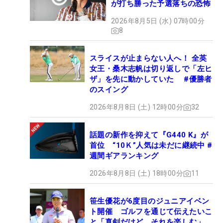
が打ち勝った予選落ちの恐怖
2026年8月5日 (水) 07時00分
8
スライスが止まらない人へ！ 全英
女王・桑木志帆は切り返しで「左ヒ
ザ」を先に動かしていた #優勝者
のスイング
2026年8月8日 (土) 12時00分
32
話題の新作を抑えて『G440 K』が
首位 “10Ｋ”人気は未だに継続中 #
週間ギアランキング
2026年8月8日 (土) 18時00分
11
笹生優花が6度目のジュニアイベン
ト開催 ゴルフを通じて伝えたいこ
と「真剣だけど、それを楽しむ」