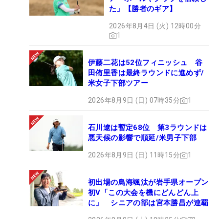
た」【勝者のギア】
2026年8月4日 (火) 12時00分
1
伊藤二花は52位フィニッシュ 谷
田侑里香は最終ラウンドに進めず/
米女子下部ツアー
2026年8月9日 (日) 07時35分
1
石川遼は暫定68位 第3ラウンドは
悪天候の影響で順延/米男子下部
2026年8月9日 (日) 11時15分
1
初出場の鳥海颯汰が岩手県オープン
初V「この大会を機にどんどん上
に」 シニアの部は宮本勝昌が連覇