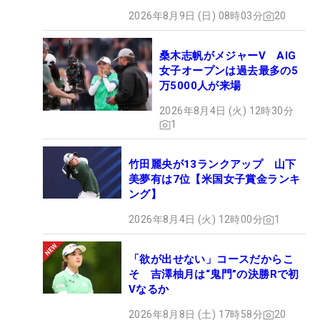
2026年8月9日 (日) 08時03分
20
桑木志帆がメジャーV AIG
女子オープンは過去最多の5
万5000人が来場
2026年8月4日 (火) 12時30分
1
竹田麗央が13ランクアップ 山下
美夢有は7位【米国女子賞金ランキ
ング】
2026年8月4日 (火) 12時00分
1
「欲が出せない」コースだからこ
そ 吉澤柚月は“鬼門”の決勝Rで初
Vなるか
2026年8月8日 (土) 17時58分
20