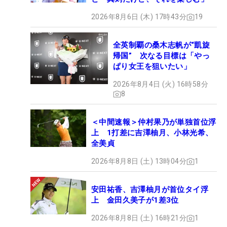
2026年8月6日 (木) 17時43分
19
全英制覇の桑木志帆が“凱旋
帰国” 次なる目標は「やっ
ぱり女王を狙いたい」
2026年8月4日 (火) 16時58分
8
＜中間速報＞仲村果乃が単独首位浮
上 1打差に吉澤柚月、小林光希、
全美貞
2026年8月8日 (土) 13時04分
1
安田祐香、吉澤柚月が首位タイ浮
上 金田久美子が1差3位
2026年8月8日 (土) 16時21分
1