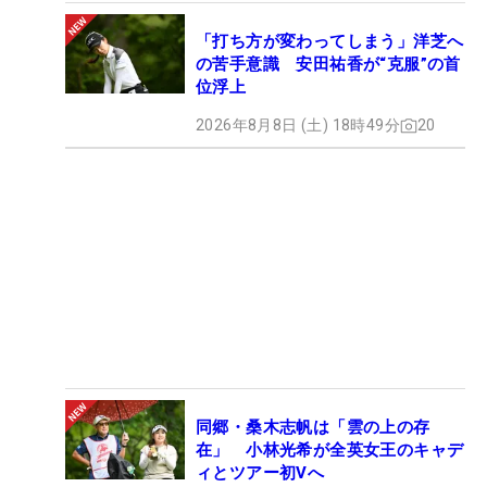
「打ち方が変わってしまう」洋芝へ
の苦手意識 安田祐香が“克服”の首
位浮上
2026年8月8日 (土) 18時49分
20
同郷・桑木志帆は「雲の上の存
在」 小林光希が全英女王のキャデ
ィとツアー初Vへ