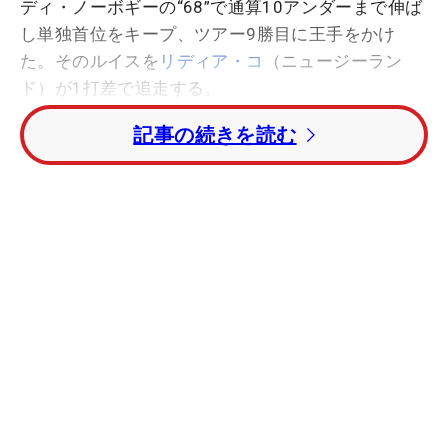
ディ・ノーボギーの“68”で通算10アンダーまで伸ば
し単独首位をキープ、ツアー9勝目に王手をかけ
た。そのルイスを
リディア・コ
（ニュージーラン
ド）が1打差で追走する。
記事の続きを読む
この日、最終組でラウンドしたルイスとコの2
人。2位スタートのコが前半2つ伸ばし一時単独首位
に立つが、後半の11番でボギーを叩き2人が並ぶ。
その後12番、15番、16番で共にバーディ。入れた
ら入れ返すバーディ合戦が続いた。そして共に9ア
ンダーで迎えた17番。ここでルイスが3連続のバー
ディを決め10アンダーに、一方のコがパーで9アン
ダー。結局ルイスがスタート時の1打差を守りホー
ルアウト3日目を終えた。
首位のルイスとそれをを追う2位のコ、両者一歩
も引かない激しいマッチレースとなった今大会。明