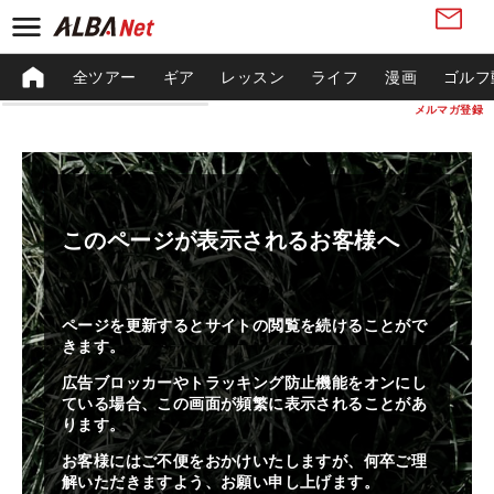
全ツアー
ギア
レッスン
ライフ
漫画
ゴルフ
メルマガ登録
このページが表示されるお客様へ
ページを更新するとサイトの閲覧を続けることがで
きます。
広告ブロッカーやトラッキング防止機能をオンにし
ている場合、この画面が頻繁に表示されることがあ
ります。
お客様にはご不便をおかけいたしますが、何卒ご理
解いただきますよう、お願い申し上げます。