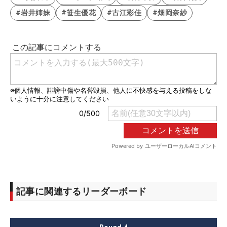
#岩井姉妹
#笹生優花
#古江彩佳
#畑岡奈紗
記事に関連するリーダーボード