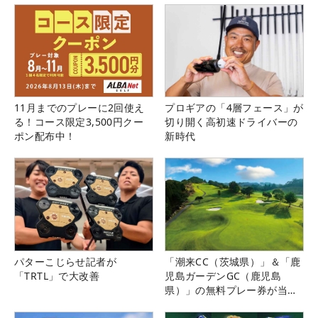
11月までのプレーに2回使え
プロギアの「4層フェース」が
る！コース限定3,500円クー
切り開く高初速ドライバーの
ポン配布中！
新時代
パターこじらせ記者が
「潮来CC（茨城県）」＆「鹿
「TRTL」で大改善
児島ガーデンGC（鹿児島
県）」の無料プレー券が当た
る！！