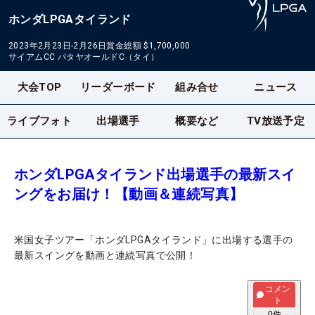
ホンダLPGAタイランド
2023年2月23日-2月26日
賞金総額
$1,700,000
サイアムCC パタヤオールドC（タイ）
大会TOP
リーダーボード
組み合せ
ニュース
ライブフォト
出場選手
概要など
TV放送予定
ホンダLPGAタイランド出場選手の最新スイ
ングをお届け！【動画＆連続写真】
米国女子ツアー「ホンダLPGAタイランド」に出場する選手の
最新スイングを動画と連続写真で公開！
コメン
ト
0
件