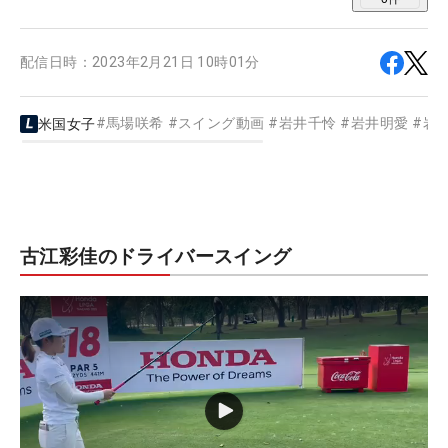
配信日時：
2023年2月21日 10時01分
#
馬場咲希
#
スイング動画
#
岩井千怜
#
岩井明愛
#
岩
米国女子
古江彩佳のドライバースイング