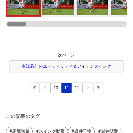
次ページ
古江彩佳のユーティリティ＆アイアンスイング
10
11
12
この記事のタグ
#馬場咲希
#スイング動画
#岩井千怜
#岩井明愛