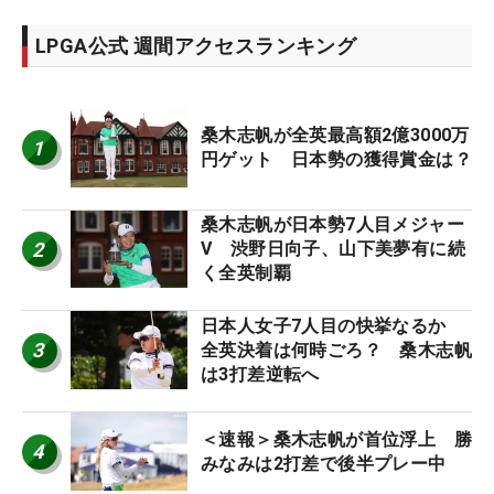
LPGA公式 週間アクセスランキング
桑木志帆が全英最高額2億3000万
1
円ゲット 日本勢の獲得賞金は？
桑木志帆が日本勢7人目メジャー
2
V 渋野日向子、山下美夢有に続
く全英制覇
日本人女子7人目の快挙なるか
3
全英決着は何時ごろ？ 桑木志帆
は3打差逆転へ
＜速報＞桑木志帆が首位浮上 勝
4
みなみは2打差で後半プレー中