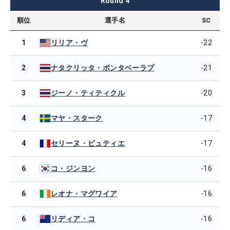
Round
4
順位
選手名
SC
1
-22
リリア・ヴ
2
-21
ナタクリッタ・ボンタベーラプ
3
-20
ジーノ・ティティクル
4
-17
マヤ・スターク
4
-17
セリーヌ・ビュティエ
6
-16
コ・ジンヨン
6
-16
レオナ・マグワイア
6
-16
リディア・コ