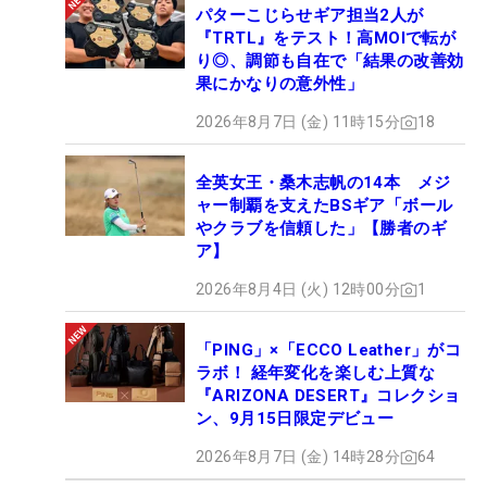
パターこじらせギア担当2人が
『TRTL』をテスト！高MOIで転が
り◎、調節も自在で「結果の改善効
果にかなりの意外性」
2026年8月7日 (金) 11時15分
18
全英女王・桑木志帆の14本 メジ
ャー制覇を支えたBSギア「ボール
やクラブを信頼した」【勝者のギ
ア】
2026年8月4日 (火) 12時00分
1
「PING」×「ECCO Leather」がコ
ラボ！ 経年変化を楽しむ上質な
『ARIZONA DESERT』コレクショ
ン、9月15日限定デビュー
2026年8月7日 (金) 14時28分
64