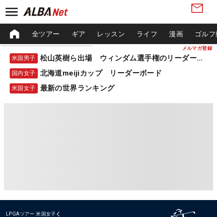
全ツアー
ギア
レッスン
ライフ
漫画
ゴルフ
メルマガ登録
松山英樹ら出場 ウィンダム選手権のリーダーボード
米国男子
北海道meijiカップ リーダーボード
国内女子
最新の世界ランキング
米国女子
LPGAツアー
米国女子