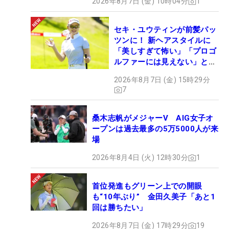
2026年8月7日 (金) 10時04分
1
セキ・ユウティンが前髪パッ
ツンに！ 新ヘアスタイルに
「美しすぎて怖い」「プロゴ
ルファーには見えない」とコ
メント殺到
2026年8月7日 (金) 15時29分
7
桑木志帆がメジャーV AIG女子オ
ープンは過去最多の5万5000人が来
場
2026年8月4日 (火) 12時30分
1
首位発進もグリーン上での開眼
も“10年ぶり” 金田久美子「あと1
回は勝ちたい」
2026年8月7日 (金) 17時29分
19