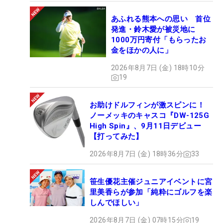
あふれる熊本への思い 首位
発進・鈴木愛が被災地に
1000万円寄付「もらったお
金をほかの人に」
2026年8月7日 (金) 18時10分
19
お助けドルフィンが激スピンに！
ノーメッキのキャスコ『DW-125G
High Spin』、9月11日デビュー
【打ってみた】
2026年8月7日 (金) 18時36分
33
笹生優花主催ジュニアイベントに宮
里美香らが参加「純粋にゴルフを楽
しんでほしい」
2026年8月7日 (金) 07時15分
19