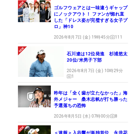
ゴルフウェアとは一味違うギャップ
にノックアウト！ ファンが惚れ直
した「ドレス姿が完璧すぎる女子プ
ロ」神10
2026年8月7日 (金) 19時45分
111
石川遼は12位発進 杉浦悠太
20位/米男子下部
2026年8月7日 (金) 10時29分
1
昨年は「全く歯が立たなかった」海
外メジャー 桑木志帆が打ち勝った
予選落ちの恐怖
2026年8月5日 (水) 07時00分
8
＜速報＞入谷響が単独首位 永井花