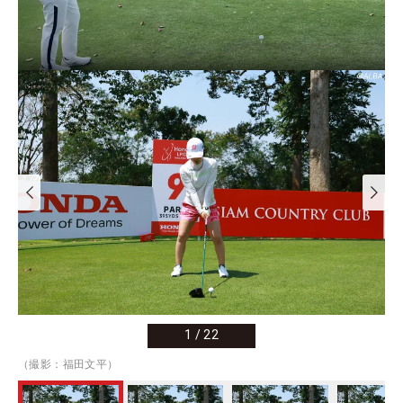
1
/
22
（撮影：福田文平）