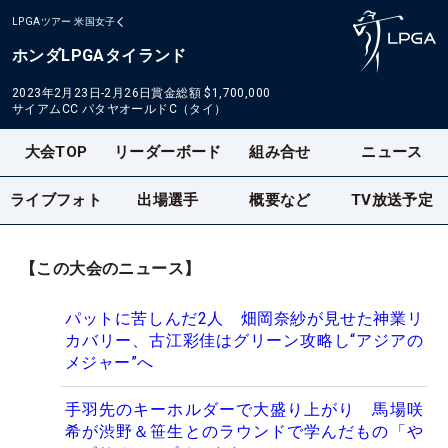
LPGAツアー
米国女子
ホンダLPGAタイランド
2023年2月23日-2月26日
賞金総額
$1,700,000
サイアムCC パタヤオールドC（タイ）
大会TOP
リーダーボード
組み合せ
ニュース
ライブフォト
出場選手
概要など
TV放送予定
【この大会のニュース】
パットに苦しんだ2人 畑岡奈紗が見せた神業リ
カバリー、古江彩佳はグリーン攻略し“アジアの
メジャー”へ
手羽先のキーホルダーで大盛り上がり 馬場咲
希が渋野＆笹生とのラウンドで学んだもの「や