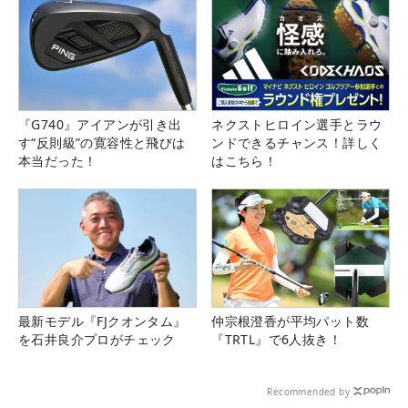
『G740』アイアンが引き出
ネクストヒロイン選手とラウ
す“反則級”の寛容性と飛びは
ンドできるチャンス！詳しく
本当だった！
はこちら！
最新モデル『FJクオンタム』
仲宗根澄香が平均パット数
を石井良介プロがチェック
『TRTL』で6人抜き！
Recommended by