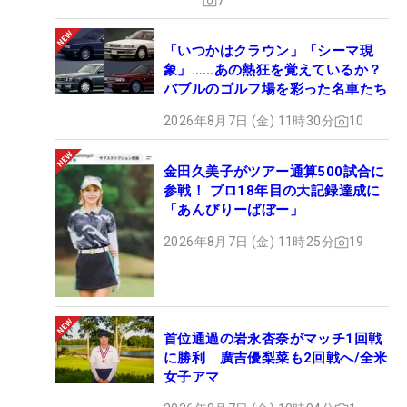
7
「いつかはクラウン」「シーマ現
象」……あの熱狂を覚えているか？
バブルのゴルフ場を彩った名車たち
2026年8月7日 (金) 11時30分
10
金田久美子がツアー通算500試合に
参戦！ プロ18年目の大記録達成に
「あんびりーばぼー」
2026年8月7日 (金) 11時25分
19
首位通過の岩永杏奈がマッチ1回戦
に勝利 廣吉優梨菜も2回戦へ/全米
女子アマ