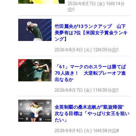
2026年8月7日 (金) 16時14分
1
竹田麗央が13ランクアップ 山下
美夢有は7位【米国女子賞金ランキ
ング】
2026年8月4日 (火) 12時00分
1
「61」マークのホスラーは勝てば
70人抜き！ 大逆転プレーオフ進
出なるか
2026年8月7日 (金) 11時30分
1
全英制覇の桑木志帆が“凱旋帰国”
次なる目標は「やっぱり女王を狙い
たい」
2026年8月4日 (火) 16時58分
8