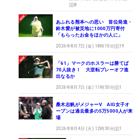
8
あふれる熊本への思い 首位発進・
鈴木愛が被災地に1000万円寄付
「もらったお金をほかの人に」
2026年8月7日 (金) 18時10分
19
「61」マークのホスラーは勝てば
70人抜き！ 大逆転プレーオフ進
出なるか
2026年8月7日 (金) 11時30分
1
桑木志帆がメジャーV AIG女子オ
ープンは過去最多の5万5000人が来
場
2026年8月4日 (火) 12時30分
1