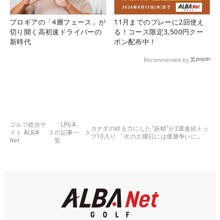
プロギアの「4層フェース」が
11月までのプレーに2回使え
切り開く高初速ドライバーの
る！コース限定3,500円クー
新時代
ポン配布中！
Recommended by
ゴルフ総合サ
「LPGA」
カナダの絆を力にした“妖精”が2週連続トッ
イト ALBA
の記事一
プ10入り 「次の土曜日には優勝争いに」
Net
覧