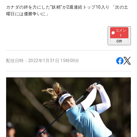
カナダの絆を力にした“妖精”が2週連続トップ10入り 「次の土
曜日には優勝争いに」
コメン
ト
0
件
配信日時：
2022年1月31日 15時00分