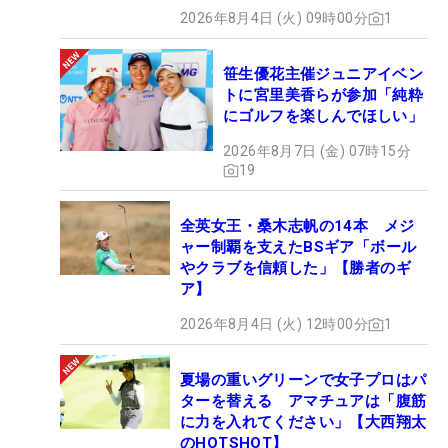
2026年8月4日 (火) 09時00分
1
笹生優花主催ジュニアイベン
トに宮里美香らが参加「純粋
にゴルフを楽しんでほしい」
2026年8月7日 (金) 07時15分
19
全英女王・桑木志帆の14本 メジ
ャー制覇を支えたBSギア「ボール
やクラブを信頼した」【勝者のギ
ア】
2026年8月4日 (火) 12時00分
1
夏場の重いグリーンで女子プロはパ
ターを替える アマチュアは「腹筋
に力を入れてください」【大西翔太
のHOTSHOT】