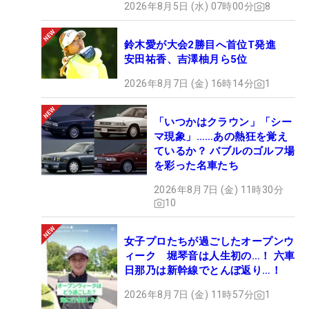
2026年8月5日 (水) 07時00分
8
鈴木愛が大会2勝目へ首位T発進
安田祐香、吉澤柚月ら5位
2026年8月7日 (金) 16時14分
1
「いつかはクラウン」「シー
マ現象」……あの熱狂を覚え
ているか？ バブルのゴルフ場
を彩った名車たち
2026年8月7日 (金) 11時30分
10
女子プロたちが過ごしたオープンウ
ィーク 堀琴音は人生初の…！ 六車
日那乃は新幹線でとんぼ返り…！
2026年8月7日 (金) 11時57分
1