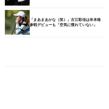
とプレー。特に小さい頃からよく知るカナダ人同士
で最終日を回れたことに感激したようで、「彼女の
プレーをいつも見て育ってきた。どんなプレーかも
「まあまあかな（笑）」古江彩佳は米本格
分かっていたつもりだし、とても楽しかったわ」
参戦デビューも「空気に慣れていない」
と、これがプレー以外の面でも好影響を及ぼした。
世界ランク10位の“妖精”は、いい形で2022年シーズ
ンを戦っている。「2週続けていいプレーができた
と思う。次の土曜日には優勝争いに加わっていたい
ところね」。15年のツアー参戦以降、新型コロナウ
イルスの影響が大きく試合中止が続いた20年以外は
毎年勝利を挙げている24歳が、早い段階での今季初
優勝を視界にとらえている。