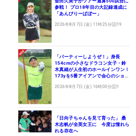
金田久美子がツアー通算500試合に
参戦！ プロ18年目の大記録達成に
「あんびりーばぼー」
2026年8月7日 (金) 11時25分
19
「パーティーしようぜ！」身長
154cmの小さなドラコン女子・鈴
木真緒が人生初のホールインワン！
173yを5番アイアンで会心のショッ
ト
2026年8月7日 (金) 16時00分
1
「日向子ちゃんを見て育った」 桑
木志帆が全英女王に 今度は憧れら
れる存在へ