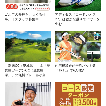
ゴルフの熱狂を、つくる仕
アディダス『コードカオス
事。｜スタッフ募集中
27』は強烈な蹴りでパワーを
生む
「潮来CC（茨城県）」＆「鹿
仲宗根澄香が平均パット数
児島ガーデンGC（鹿児島
『TRTL』で6人抜き！
県）」の無料プレー券が当た
る！！