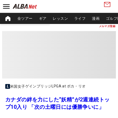
全ツアー
ギア
レッスン
ライフ
漫画
ゴルフ
メルマガ登録
ゲインブリッジLPGA at ボカ・リオ
米国女子
カナダの絆を力にした“妖精”が2週連続トッ
プ10入り 「次の土曜日には優勝争いに」