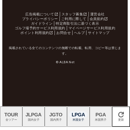
広告掲載について
スタッフ募集
運営会社
プライバシーポリシー
ご利用に際して
会員規約
ガイドライン
特定商取引法に基づく表示
ゴルフ場予約サービス利用規約
マイページサービス利用規約
ポイント利用規約
お問合せ
ヘルプ
サイトマップ
掲載されている全てのコンテンツの無断での転載、転用、コピー等は禁じま
す。
© ALBA Net
TOUR
JLPGA
JGTO
LPGA
PGA
閉じる
全ツアー
国内女子
国内男子
米国女子
米国男子
更新