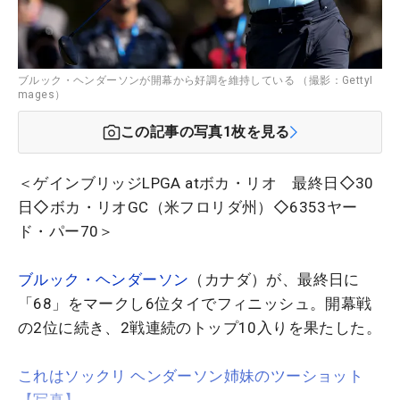
ブルック・ヘンダーソンが開幕から好調を維持している （撮影：GettyI
mages）
この記事の写真
1
枚を見る
＜ゲインブリッジLPGA atボカ・リオ 最終日◇30
日◇ボカ・リオGC（米フロリダ州）◇6353ヤー
ド・パー70＞
ブルック・ヘンダーソン
（カナダ）が、最終日に
「68」をマークし6位タイでフィニッシュ。開幕戦
の2位に続き、2戦連続のトップ10入りを果たした。
これはソックリ ヘンダーソン姉妹のツーショット