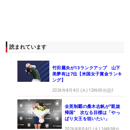
読まれています
竹田麗央が13ランクアップ 山下
美夢有は7位【米国女子賞金ランキ
ング】
2026年8月4日 (火) 12時00分
1
全英制覇の桑木志帆が“凱旋
帰国” 次なる目標は「やっ
ぱり女王を狙いたい」
2026年8月4日 (火) 16時58分