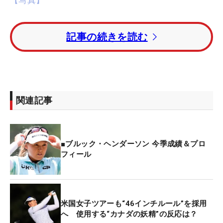
【写真】
強風のなか行われた前日の「74」のうっぷんを晴ら
記事の続きを読む
すように、前半から猛チャージ。3つ伸ばして迎え
た8番パー5ではイーグルを奪うなど上位を追いかけ
た。「フロントナインはとても楽しかった。バーデ
ィをいくつか獲って、できるかぎりリードを縮めよ
うと思ったの」。後半に入り1つスコアを落とし
関連記事
「思い通りのフィニッシュにはならなかった」とい
うが、スタートダッシュを決めた1日を「収穫」と
振り返る。
■ブルック・ヘンダーソン 今季成績＆プロ
フィール
「マウベ、パティという2人の素晴らしい選手とプ
レーできたのは最高」と同伴競技者のプレーにも背
中を押された。この日は母国の先輩で32歳の
マウ
ベ・アイミー・ルブラン
と、昨年の「ANAインスピ
米国女子ツアーも“46インチルール”を採用
へ 使用する“カナダの妖精”の反応は？
レーション」覇者、
パティ・タバタナキト
（タイ）