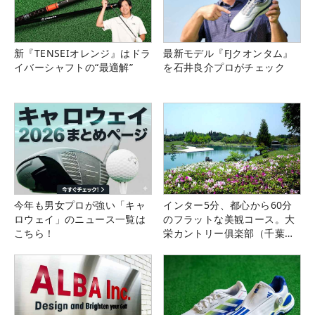
新『TENSEIオレンジ』はドラ
最新モデル『FJクオンタム』
イバーシャフトの“最適解”
を石井良介プロがチェック
今年も男女プロが強い「キャ
インター5分、都心から60分
ロウェイ」のニュース一覧は
のフラットな美観コース。大
こちら！
栄カントリー俱楽部（千葉
県）