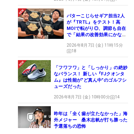
パターこじらせギア担当2人
が『TRTL』をテスト！高
MOIで転がり◎、調節も自在
で「結果の改善効果にかなり
の意外性」
2026年8月7日 (金) 11時15分
18
「フワフワ」と「しっかり」の絶妙
なバランス！ 新しい『FJクオンタ
ム』は性能が“ど真ん中”のゴルフシ
ューズだった
2026年8月7日 (金) 10時00分
14
昨年は「全く歯が立たなかった」海
外メジャー 桑木志帆が打ち勝った
予選落ちの恐怖