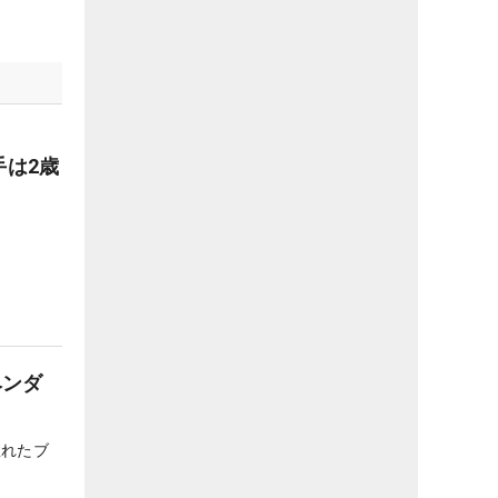
手は2歳
ヘンダ
敗れたブ