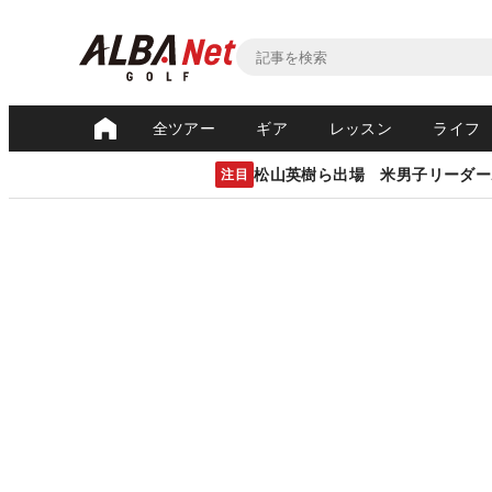
全ツアー
ギア
レッスン
ライフ
松山英樹ら出場 米男子リーダー
注目