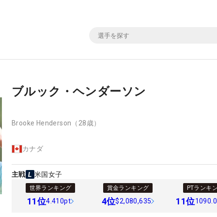
ブルック・ヘンダーソン
Brooke Henderson
（28歳）
カナダ
主戦
米国女子
世界ランキング
賞金ランキング
PTランキ
11
位
4
位
11
位
4.410pt
$2,080,635
1090.