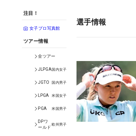
注目！
選手情報
女子プロ写真館
ツアー情報
全ツアー
JLPGA
国内女子
JGTO
国内男子
LPGA
米国女子
PGA
米国男子
DPワ
欧州男子
ールド