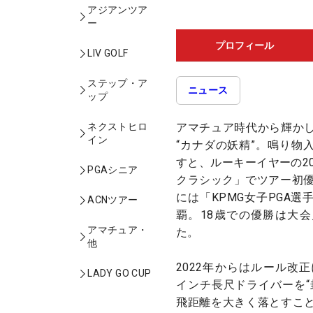
アジアンツア
ー
プロフィール
LIV GOLF
ステップ・ア
ニュース
ップ
アマチュア時代から輝か
ネクストヒロ
イン
“カナダの妖精”。鳴り物
すと、ルーキーイヤーの2
PGAシニア
クラシック」でツアー初優
には「KPMG女子PGA
ACNツアー
覇。18歳での優勝は大
アマチュア・
た。
他
2022年からはルール改
LADY GO CUP
インチ長尺ドライバーを“
飛距離を大きく落とすこ