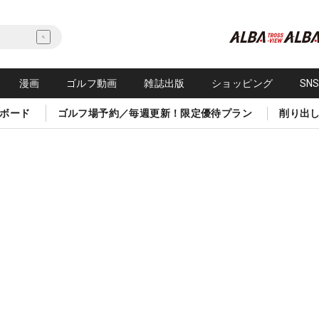
漫画
ゴルフ動画
雑誌出版
ショッピング
SN
ボード
ゴルフ場予約／毎週更新！限定優待プラン
削り出