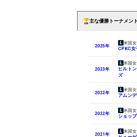
主な優勝トーナメン
米国女
2025
年
CPKC
米国女
ヒルトン
2023
年
ズ
米国女
2022
年
アムンデ
米国女
2022
年
ショップ
米国女
2021
年
ヒューゲ