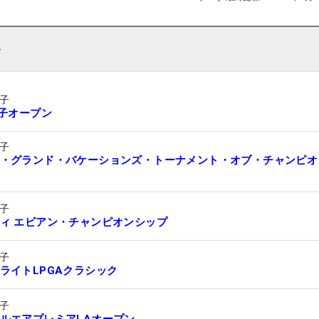
ト
子
女子オープン
子
・グランド・バケーションズ・トーナメント・オブ・チャンピオ
子
ィ エビアン・チャンピオンシップ
子
ライトLPGAクラシック
子
ルエアプレミアLAオープン