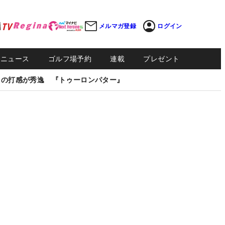
メルマガ登録
ログイン
Sニュース
ゴルフ場予約
連載
プレゼント
しの打感が秀逸 『トゥーロンパター』