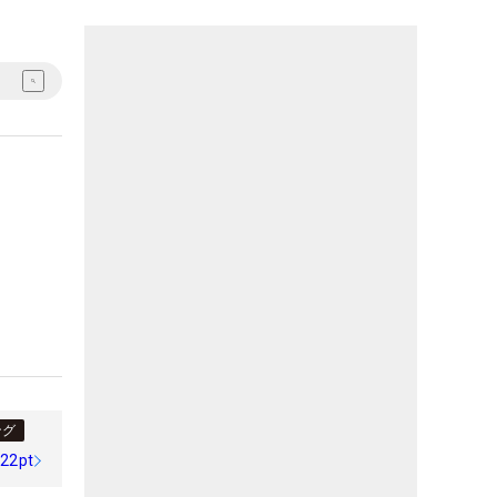
ング
022pt