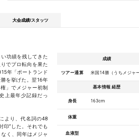
大会成績/スタッツ
しい功績を残してきた
成績
入りでプロ転向を果た
015年「ポートランド
ツアー通算
米国14勝（うちメジャ
勝を挙げた。翌16年
基本情報 経歴
選手権」でメジャー初制
会史上最年少記録だっ
身長
163cm
体重
正により、代名詞の48
封印”した。それでも
血液型
となく、同年はメジャ