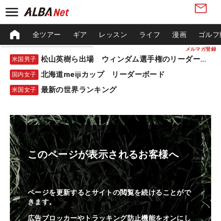
全ツアー
ギア
レッスン
ライフ
漫画
ゴルフ
メルマガ登録
松山英樹ら出場 ウィンダム選手権のリーダーボード
米国男子
北海道meijiカップ リーダーボード
国内女子
最新の世界ランキング
米国女子
このページが表示されるお客様へ
ページを更新するとサイトの閲覧を続けることがで
きます。
広告ブロッカーやトラッキング防止機能をオンにし