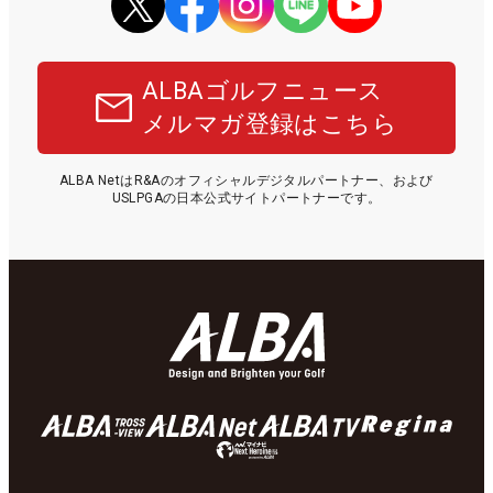
ALBAゴルフニュース
メルマガ登録はこちら
ALBA NetはR&Aのオフィシャルデジタルパートナー、および
USLPGAの日本公式サイトパートナーです。