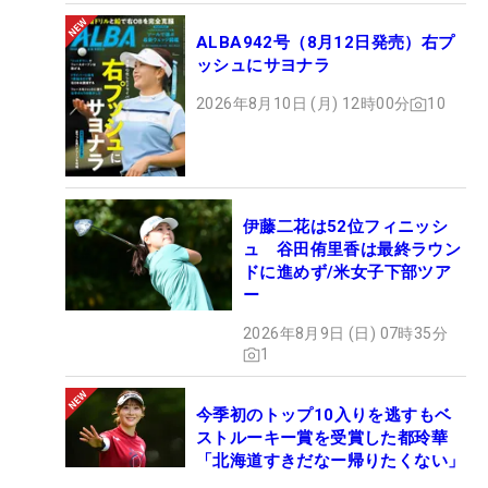
ALBA942号（8月12日発売）右プ
ッシュにサヨナラ
2026年8月10日 (月) 12時00分
10
伊藤二花は52位フィニッシ
ュ 谷田侑里香は最終ラウン
ドに進めず/米女子下部ツア
ー
2026年8月9日 (日) 07時35分
1
今季初のトップ10入りを逃すもベ
ストルーキー賞を受賞した都玲華
「北海道すきだなー帰りたくない」