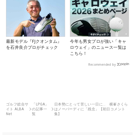
最新モデル『FJクオンタム』
今年も男女プロが強い「キャ
を石井良介プロがチェック
ロウェイ」のニュース一覧は
こちら！
Recommended by
ゴルフ総合サ
「LPGA」
日本勢にとって苦しい一日に… 横峯さくら
イト ALBA
の記事一
はノーバーディに「残念」【初日コメント
Net
覧
集】