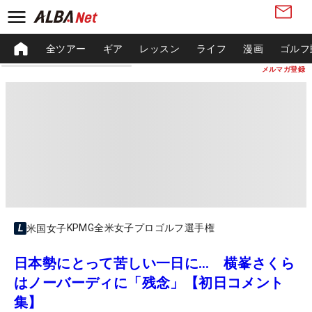
全ツアー
ギア
レッスン
ライフ
漫画
ゴルフ
メルマガ登録
KPMG全米女子プロゴルフ選手権
米国女子
日本勢にとって苦しい一日に… 横峯さくら
はノーバーディに「残念」【初日コメント
集】