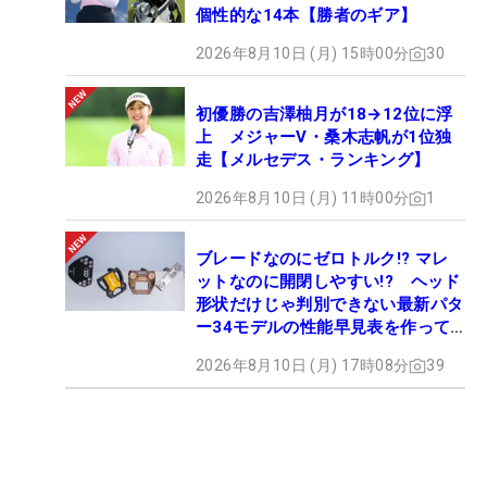
個性的な14本【勝者のギア】
2026年8月10日 (月) 15時00分
30
初優勝の吉澤柚月が18→12位に浮
上 メジャーV・桑木志帆が1位独
走【メルセデス・ランキング】
2026年8月10日 (月) 11時00分
1
ブレードなのにゼロトルク!? マレ
ットなのに開閉しやすい!? ヘッド
形状だけじゃ判別できない最新パタ
ー34モデルの性能早見表を作って
みた #ギアカタログ2026
2026年8月10日 (月) 17時08分
39