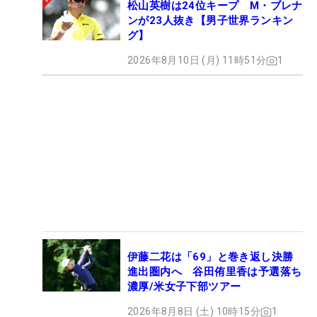
松山英樹は24位キープ M・ブレナ
ンが23人抜き【男子世界ランキン
グ】
2026年8月10日 (月) 11時51分
1
伊藤二花は「69」と巻き返し決勝
進出圏内へ 谷田侑里香は予選落ち
濃厚/米女子下部ツアー
2026年8月8日 (土) 10時15分
1