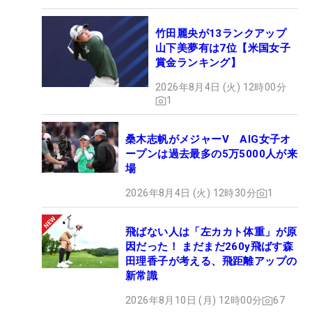
竹田麗央が13ランクアップ
山下美夢有は7位【米国女子
賞金ランキング】
2026年8月4日 (火) 12時00分
1
桑木志帆がメジャーV AIG女子オ
ープンは過去最多の5万5000人が来
場
2026年8月4日 (火) 12時30分
1
飛ばない人は「左カカト体重」が原
因だった！ まだまだ260y飛ばす森
田理香子が考える、飛距離アップの
新常識
2026年8月10日 (月) 12時00分
67