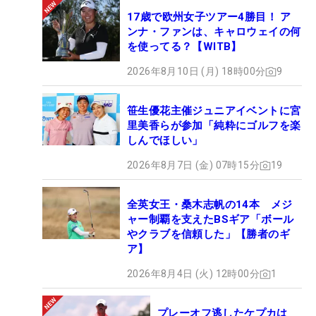
17歳で欧州女子ツアー4勝目！ ア
ンナ・ファンは、キャロウェイの何
を使ってる？【WITB】
2026年8月10日 (月) 18時00分
9
笹生優花主催ジュニアイベントに宮
里美香らが参加「純粋にゴルフを楽
しんでほしい」
2026年8月7日 (金) 07時15分
19
全英女王・桑木志帆の14本 メジ
ャー制覇を支えたBSギア「ボール
やクラブを信頼した」【勝者のギ
ア】
2026年8月4日 (火) 12時00分
1
プレーオフ逃したケプカは