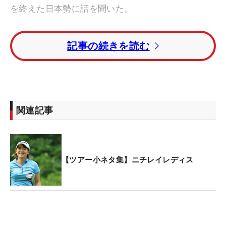
を終えた日本勢に話を聞いた。
雨にも負けない！原英莉花がこの笑顔【国内女子 大
記事の続きを読む
会フォト】
■
横峯さくら
（3オーバー・62位タイ）
「10番からスタートして最初にボギーを打って、流
れを悪くしてしまった。きょうはバーディがなかっ
関連記事
たのが残念でした。あしたは午前スタートで天候が
どうなるか分からないけど、しっかり自分のやるべ
きことをやるだけかなと思っています」
【ツアー小ネタ集】ニチレイレディス
■畑岡奈紗（4オーバー・82位タイ）
「（パットが）打ち切れていないので転がりも悪い
ですし、なかなかラインに乗ってくれなかった。明
日は午後スタートだったので、もう少し貯金という