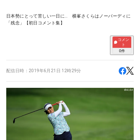
日本勢にとって苦しい一日に… 横峯さくらはノーバーディに
「残念」【初日コメント集】
コメン
ト
0
件
配信日時：
2019年6月21日 12時29分