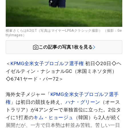
横峯さくらは62位T（写真はマイヤーLPGAクラシック撮影） （撮影：Ge
ttyImages）
この記事の写真
1
枚を見る
＜
KPMG全米女子プロゴルフ選手権
初日◇20日◇ヘ
イゼルティン・ナショナルGC（米国ミネソタ州）
◇6741ヤード・パー72＞
海外女子メジャー「
KPMG全米女子プロゴルフ選手
権
」は初日の競技を終え、
ハナ・グリーン
（オース
トラリア）が4アンダーで単独首位に立った。2位タ
イに1打差の
キム・ヒョージュ
（韓国）ら2人が続く
展開だが、一方で日本勢は軒並み苦戦。苦しい一日