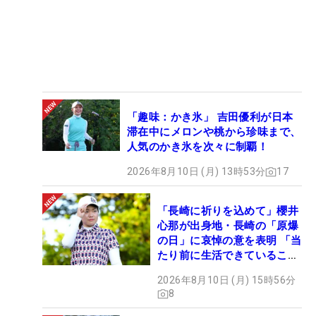
「趣味：かき氷」 吉田優利が日本
滞在中にメロンや桃から珍味まで、
人気のかき氷を次々に制覇！
2026年8月10日 (月) 13時53分
17
「長崎に祈りを込めて」櫻井
心那が出身地・長崎の「原爆
の日」に哀悼の意を表明 「当
たり前に生活できていること
に感謝」
2026年8月10日 (月) 15時56分
8