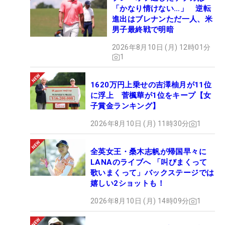
「かなり情けない…」 逆転
進出はブレナンただ一人、米
男子最終戦で明暗
2026年8月10日 (月) 12時01分
1
1620万円上乗せの吉澤柚月が11位
に浮上 菅楓華が1位をキープ【女
子賞金ランキング】
2026年8月10日 (月) 11時30分
1
全英女王・桑木志帆が帰国早々に
LANAのライブへ 「叫びまくって
歌いまくって」バックステージでは
嬉しい2ショットも！
2026年8月10日 (月) 14時09分
1