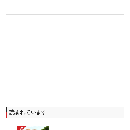
か、きょう少しでも伸ばして終えたかった…。本当
に一つのプレーで流れは変わると思うので、バーデ
ィが獲れれば、明日はいいリズムで回れるかなとも
思います。トップもそんなに伸ばしているわけじゃ
ないので、攻めていければいいかなと思います」
■
山口すず夏
（7オーバー・122位タイ）
「前半はショットが安定していたのに、少しのミス
でボギーが先行してしまった。18番で良いバーディ
が獲れたのに、後半は振りきれず、右に行くミスが
増えて連続ボギー…悔しい一日でした。後半はすご
く崩してしまったので、やっぱりメジャーの難しさ
はある。これだけ打ってしまったので、気持ちを切
り変えて、しっかり攻めのゴルフをしたい」
読まれています