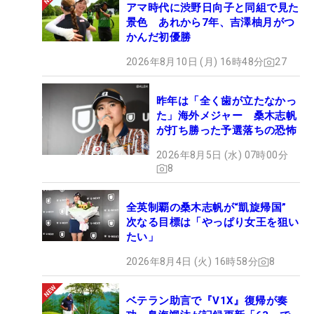
アマ時代に渋野日向子と同組で見た
景色 あれから7年、吉澤柚月がつ
かんだ初優勝
2026年8月10日 (月) 16時48分
27
昨年は「全く歯が立たなかっ
た」海外メジャー 桑木志帆
が打ち勝った予選落ちの恐怖
2026年8月5日 (水) 07時00分
8
全英制覇の桑木志帆が“凱旋帰国”
次なる目標は「やっぱり女王を狙い
たい」
2026年8月4日 (火) 16時58分
8
ベテラン助言で『V1X』復帰が奏