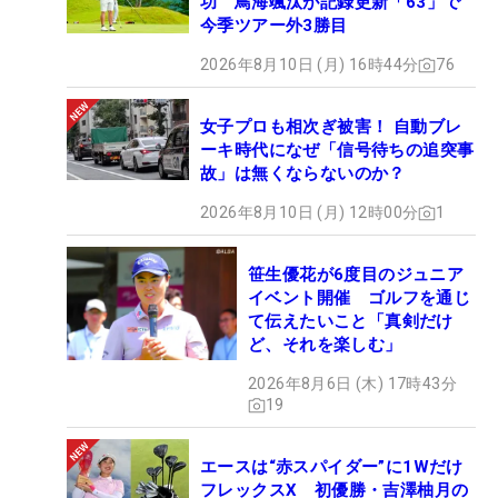
功 鳥海颯汰が記録更新「63」で
今季ツアー外3勝目
2026年8月10日 (月) 16時44分
76
女子プロも相次ぎ被害！ 自動ブレ
ーキ時代になぜ「信号待ちの追突事
故」は無くならないのか？
2026年8月10日 (月) 12時00分
1
笹生優花が6度目のジュニア
イベント開催 ゴルフを通じ
て伝えたいこと「真剣だけ
ど、それを楽しむ」
2026年8月6日 (木) 17時43分
19
エースは“赤スパイダー”に1Wだけ
フレックスX 初優勝・吉澤柚月の