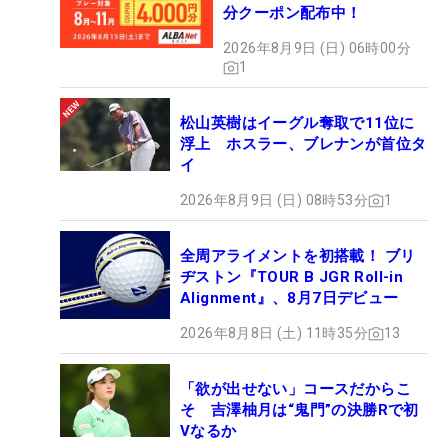
分クーポン配布中！
2026年8月9日 (日) 06時00分
1
松山英樹はイーグル奪取で11位に
浮上 ホスラー、ブレナンが首位タ
イ
2026年8月9日 (日) 08時53分
1
全周アライメントを初搭載！ ブリ
ヂストン『TOUR B JGR Roll-in
Alignment』、8月7日デビュー
2026年8月8日 (土) 11時35分
13
「欲が出せない」コースだからこ
そ 吉澤柚月は“鬼門”の決勝Rで初
Vなるか