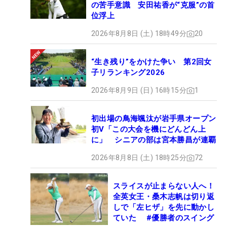
の苦手意識 安田祐香が“克服”の首
位浮上
2026年8月8日 (土) 18時49分
20
“生き残り”をかけた争い 第2回女
子リランキング2026
2026年8月9日 (日) 16時15分
1
初出場の鳥海颯汰が岩手県オープン
初V「この大会を機にどんどん上
に」 シニアの部は宮本勝昌が連覇
2026年8月8日 (土) 18時25分
72
スライスが止まらない人へ！
全英女王・桑木志帆は切り返
しで「左ヒザ」を先に動かし
ていた #優勝者のスイング