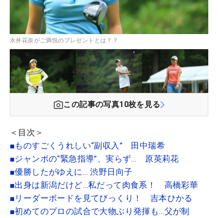
永井花奈がご満悦のプレゼントとは？？
この記事の写真
10
枚を見る
＜目次＞
■ものすごくうれしい“副収入” 田中瑞希
■ジャンボの“緊急指導”、実らず… 原英莉花
■優勝したがゆえに… 渋野日向子
■出身は新潟だけど…私だって肉食系！ 高橋彩華
■リーダーボードを見てびっくり！ 吉本ひかる
■初めてのプロの試合で大物ぶり発揮も…父が制