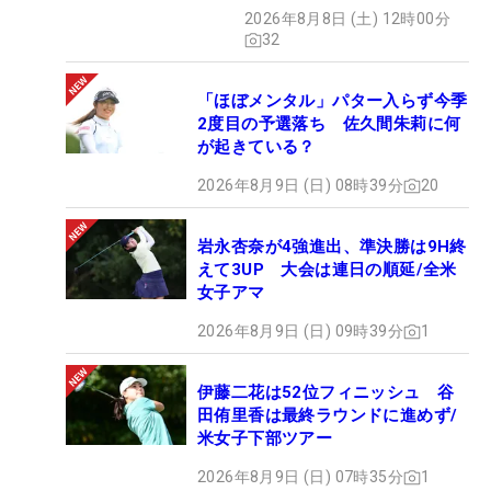
2026年8月8日 (土) 12時00分
32
「ほぼメンタル」パター入らず今季
2度目の予選落ち 佐久間朱莉に何
が起きている？
2026年8月9日 (日) 08時39分
20
岩永杏奈が4強進出、準決勝は9H終
えて3UP 大会は連日の順延/全米
女子アマ
2026年8月9日 (日) 09時39分
1
伊藤二花は52位フィニッシュ 谷
田侑里香は最終ラウンドに進めず/
米女子下部ツアー
2026年8月9日 (日) 07時35分
1