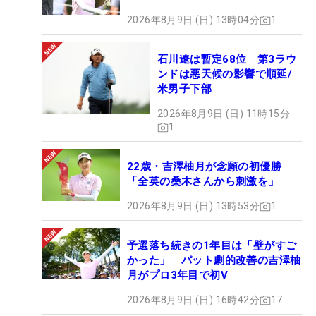
2026年8月9日 (日) 13時04分
1
石川遼は暫定68位 第3ラウ
ンドは悪天候の影響で順延/
米男子下部
2026年8月9日 (日) 11時15分
1
22歳・吉澤柚月が念願の初優勝
「全英の桑木さんから刺激を」
2026年8月9日 (日) 13時53分
1
予選落ち続きの1年目は「壁がすご
かった」 パット劇的改善の吉澤柚
月がプロ3年目で初V
2026年8月9日 (日) 16時42分
17