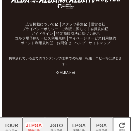
広告掲載について
スタッフ募集
運営会社
プライバシーポリシー
ご利用に際して
会員規約
ガイドライン
特定商取引法に基づく表示
ゴルフ場予約サービス利用規約
マイページサービス利用規約
ポイント利用規約
お問合せ
ヘルプ
サイトマップ
掲載されている全てのコンテンツの無断での転載、転用、コピー等は禁じま
す。
© ALBA Net
TOUR
JLPGA
JGTO
LPGA
PGA
閉じる
全ツアー
国内女子
国内男子
米国女子
米国男子
更新