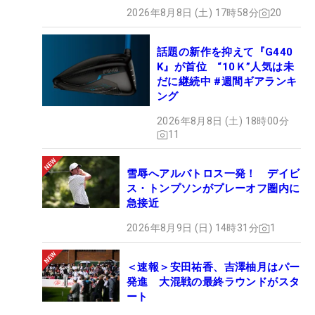
2026年8月8日 (土) 17時58分
20
話題の新作を抑えて『G440
K』が首位 “10Ｋ”人気は未
だに継続中 #週間ギアランキ
ング
2026年8月8日 (土) 18時00分
11
雪辱へアルバトロス一発！ デイビ
ス・トンプソンがプレーオフ圏内に
急接近
2026年8月9日 (日) 14時31分
1
＜速報＞安田祐香、吉澤柚月はパー
発進 大混戦の最終ラウンドがスタ
ート