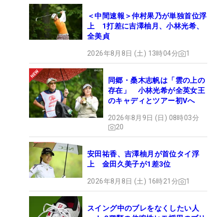
＜中間速報＞仲村果乃が単独首位浮
上 1打差に吉澤柚月、小林光希、
全美貞
2026年8月8日 (土) 13時04分
1
同郷・桑木志帆は「雲の上の
存在」 小林光希が全英女王
のキャディとツアー初Vへ
2026年8月9日 (日) 08時03分
20
安田祐香、吉澤柚月が首位タイ浮
上 金田久美子が1差3位
2026年8月8日 (土) 16時21分
1
スイング中のブレをなくしたい人