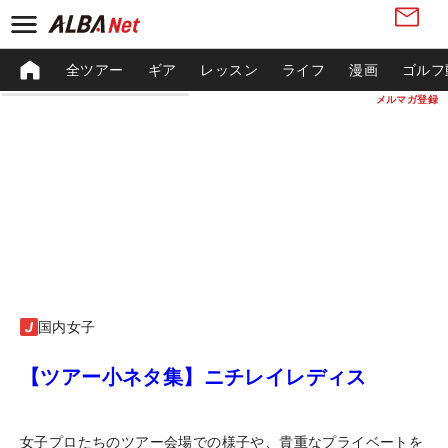
全ツアー
ギア
レッスン
ライフ
漫画
ゴルフ
メルマガ登録
国内女子
【ツアー小ネタ集】ニチレイレディス
女子プロたちのツアー会場での様子や、貴重なプライベートを