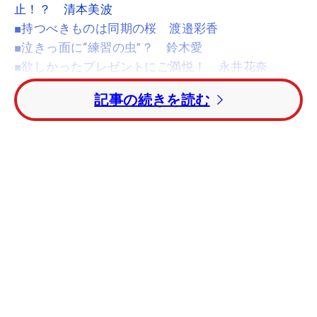
止！？ 清本美波
■持つべきものは同期の桜 渡邉彩香
■泣きっ面に“練習の虫”？ 鈴木愛
■欲しかったプレゼントにご満悦！ 永井花奈
■自分で買ったのは話題のあのアイアン！ 穴井詩
記事の続きを読む
■“おーい、前田”！ 前田陽子