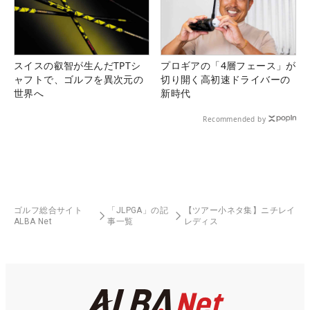
スイスの叡智が生んだTPTシ
プロギアの「4層フェース」が
ャフトで、ゴルフを異次元の
切り開く高初速ドライバーの
世界へ
新時代
Recommended by
ゴルフ総合サイト
「JLPGA」の記
【ツアー小ネタ集】ニチレイ
ALBA Net
事一覧
レディス