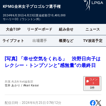
KPMG全米女子プロゴルフ選手権
2024年6月20日-6月23日
賞金総額
$10,400,000
サハリーCC（ワシントン州）
大会TOP
リーダーボード
組み合せ
ニュース
ライブフォト
出場選手
概要など
TV放送予定
[写真] 「幸せ空気をくれる」 渋野日向子は
レクシー・トンプソンと“感無量”の最終日
コメン
所属
ALBA Net編集部
ト
笠井 あかり
/
Akari Kasai
0
件
配信日時：
2024年6月25日 07時12分