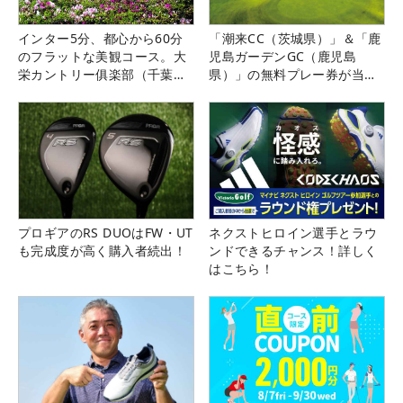
インター5分、都心から60分
「潮来CC（茨城県）」＆「鹿
のフラットな美観コース。大
児島ガーデンGC（鹿児島
栄カントリー俱楽部（千葉
県）」の無料プレー券が当た
県）
る！！
プロギアのRS DUOはFW・UT
ネクストヒロイン選手とラウ
も完成度が高く購入者続出！
ンドできるチャンス！詳しく
はこちら！