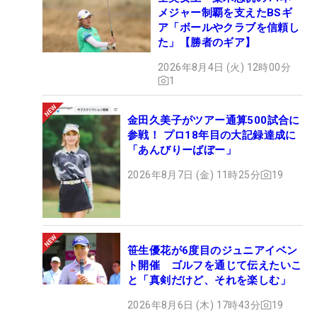
メジャー制覇を支えたBSギ
ア「ボールやクラブを信頼し
た」【勝者のギア】
2026年8月4日 (火) 12時00分
1
金田久美子がツアー通算500試合に
参戦！ プロ18年目の大記録達成に
「あんびりーばぼー」
2026年8月7日 (金) 11時25分
19
笹生優花が6度目のジュニアイベン
ト開催 ゴルフを通じて伝えたいこ
と「真剣だけど、それを楽しむ」
2026年8月6日 (木) 17時43分
19