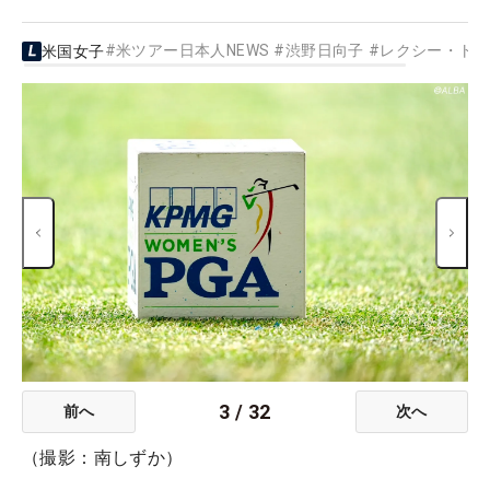
#
米ツアー日本人NEWS
#
渋野日向子
#
レクシー・ト
米国女子
3
/
32
前へ
次へ
（撮影：南しずか）