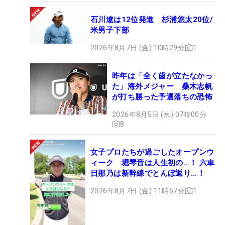
石川遼は12位発進 杉浦悠太20位/
米男子下部
2026年8月7日 (金) 10時29分
1
昨年は「全く歯が立たなかっ
た」海外メジャー 桑木志帆
が打ち勝った予選落ちの恐怖
2026年8月5日 (水) 07時00分
8
女子プロたちが過ごしたオープンウ
ィーク 堀琴音は人生初の…！ 六車
日那乃は新幹線でとんぼ返り…！
2026年8月7日 (金) 11時57分
1