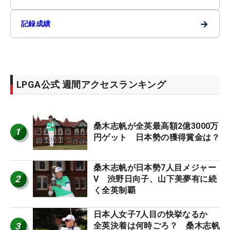
→
記録成績
LPGA公式 週間アクセスランキング
桑木志帆が全英最高額2億3000万
1
円ゲット 日本勢の獲得賞金は？
桑木志帆が日本勢7人目メジャー
2
V 渋野日向子、山下美夢有に続
く全英制覇
日本人女子7人目の快挙なるか
3
全英決着は何時ごろ？ 桑木志帆