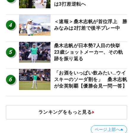
は3打差逆転へ
＜速報＞桑木志帆が首位浮上 勝
4
みなみは2打差で後半プレー中
桑木志帆が日本勢7人目の快挙
5
23歳ショットメーカー、その軌
跡を振り返る
「お酒をいっぱい飲みたい…ウイ
6
スキーのソーダ割を」 桑木志帆
が全英制覇【優勝会見一問一答】
ランキングをもっと見る
ページ上部へ