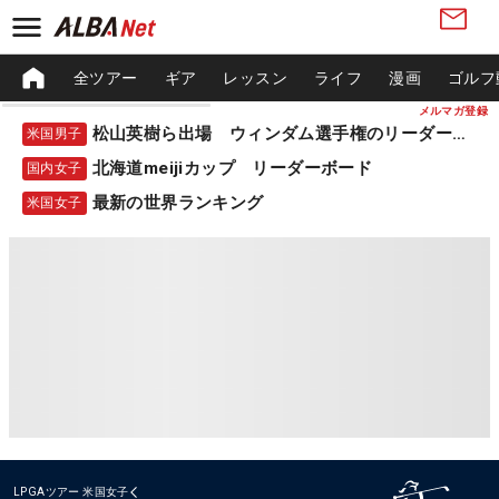
全ツアー
ギア
レッスン
ライフ
漫画
ゴルフ
メルマガ登録
松山英樹ら出場 ウィンダム選手権のリーダーボード
米国男子
北海道meijiカップ リーダーボード
国内女子
最新の世界ランキング
米国女子
LPGAツアー
米国女子