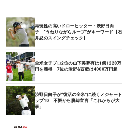
再現性の高いドローヒッター・渋野日向
子 “うねりながらループ”がキーワード【石
井忍のスイングチェック】
全米女子プロ2位の山下美夢有は1億1228万
円を獲得 7位の渋野&西郷は4000万円超
渋野日向子が“復活の全米”に続くメジャート
ップ10 不振から脱却宣言「これからが大
事」