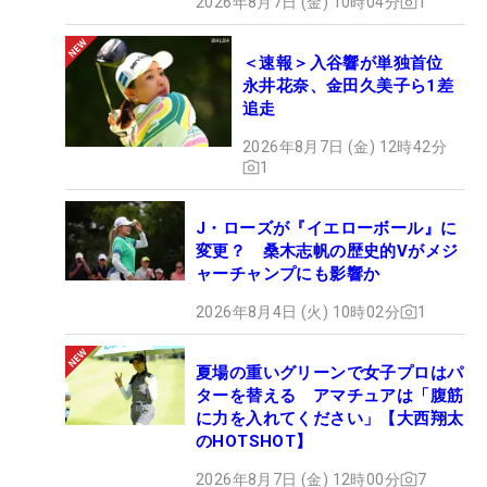
2026年8月7日 (金) 10時04分
1
＜速報＞入谷響が単独首位
永井花奈、金田久美子ら1差
追走
2026年8月7日 (金) 12時42分
1
J・ローズが『イエローボール』に
変更？ 桑木志帆の歴史的Vがメジ
ャーチャンプにも影響か
2026年8月4日 (火) 10時02分
1
夏場の重いグリーンで女子プロはパ
ターを替える アマチュアは「腹筋
に力を入れてください」【大西翔太
のHOTSHOT】
2026年8月7日 (金) 12時00分
7