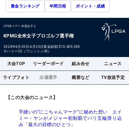
賞金ランキング
年間日程
ポイント・成績
LPGAツアー
米国女子
KPMG全米女子プロゴルフ選手権
2024年6月20日-6月23日
賞金総額
$10,400,000
サハリーCC（ワシントン州）
大会TOP
リーダーボード
組み合せ
ニュース
ライブフォト
出場選手
概要など
TV放送予定
【この大会のニュース】
手縫いの“にこちゃんマーク”に秘めた想い エイ
ミー・ヤンがメジャー初制覇でパリ五輪滑り込
み「最大の目標のひとつ」