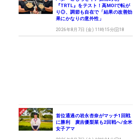
『TRTL』をテスト！高MOIで転が
り◎、調節も自在で「結果の改善効
果にかなりの意外性」
2026年8月7日 (金) 11時15分
18
首位通過の岩永杏奈がマッチ1回戦
に勝利 廣吉優梨菜も2回戦へ/全米
女子アマ