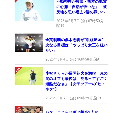
不動裕理が故郷・熊本の地震
に心痛「自然が怖いな」 被
災地を思い過去2勝の戦いへ
2026年8月7日 (金) 07時50分
19
全英制覇の桑木志帆が“凱旋帰国”
次なる目標は「やっぱり女王を狙い
たい」
2026年8月4日 (火) 16時58分
8
小祝さくらが長岡花火を満喫 束の
間のオフも最後は「見るってすごく
過酷だなぁ」【女子ツアーの“ヒト
ネタ”】
2026年8月7日 (金) 09時29分
19
パターこじらせギア担当2人が