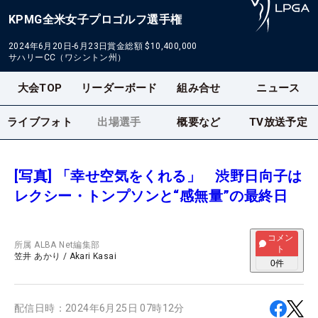
KPMG全米女子プロゴルフ選手権
2024年6月20日-6月23日
賞金総額
$10,400,000
サハリーCC（ワシントン州）
大会TOP
リーダーボード
組み合せ
ニュース
ライブフォト
出場選手
概要など
TV放送予定
[写真] 「幸せ空気をくれる」 渋野日向子は
レクシー・トンプソンと“感無量”の最終日
コメン
所属
ALBA Net編集部
ト
笠井 あかり
/
Akari Kasai
0
件
配信日時：
2024年6月25日 07時12分