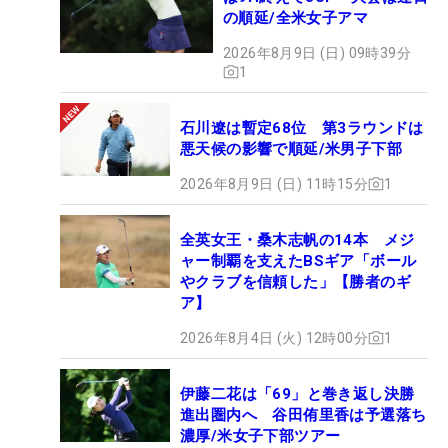
の順延/全米女子アマ
2026年8月9日 (日) 09時39分
1
石川遼は暫定68位 第3ラウンドは
悪天候の影響で順延/米男子下部
2026年8月9日 (日) 11時15分
1
全英女王・桑木志帆の14本 メジ
ャー制覇を支えたBSギア「ボール
やクラブを信頼した」【勝者のギ
ア】
2026年8月4日 (火) 12時00分
1
伊藤二花は「69」と巻き返し決勝
進出圏内へ 谷田侑里香は予選落ち
濃厚/米女子下部ツアー