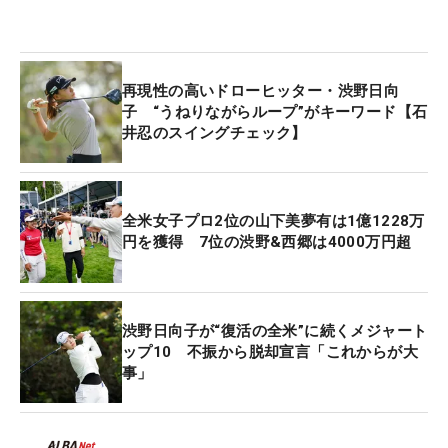
再現性の高いドローヒッター・渋野日向
子 “うねりながらループ”がキーワード【石
井忍のスイングチェック】
全米女子プロ2位の山下美夢有は1億1228万
円を獲得 7位の渋野&西郷は4000万円超
渋野日向子が“復活の全米”に続くメジャート
ップ10 不振から脱却宣言「これからが大
事」