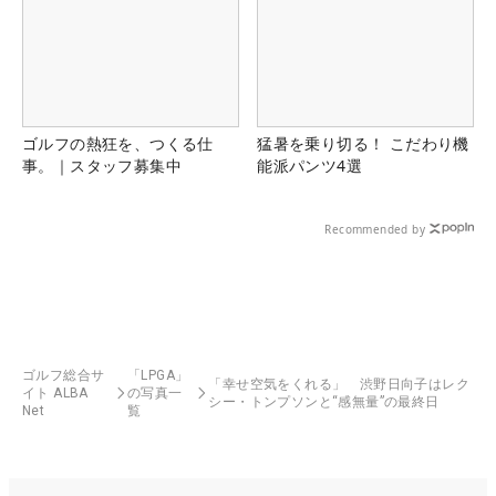
ゴルフの熱狂を、つくる仕
猛暑を乗り切る！ こだわり機
事。｜スタッフ募集中
能派パンツ4選
Recommended by
ゴルフ総合サ
「LPGA」
「幸せ空気をくれる」 渋野日向子はレク
イト ALBA
の写真一
シー・トンプソンと“感無量”の最終日
Net
覧