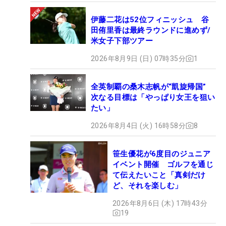
伊藤二花は52位フィニッシュ 谷
田侑里香は最終ラウンドに進めず/
米女子下部ツアー
2026年8月9日 (日) 07時35分
1
全英制覇の桑木志帆が“凱旋帰国”
次なる目標は「やっぱり女王を狙い
たい」
2026年8月4日 (火) 16時58分
8
笹生優花が6度目のジュニア
イベント開催 ゴルフを通じ
て伝えたいこと「真剣だけ
ど、それを楽しむ」
2026年8月6日 (木) 17時43分
19