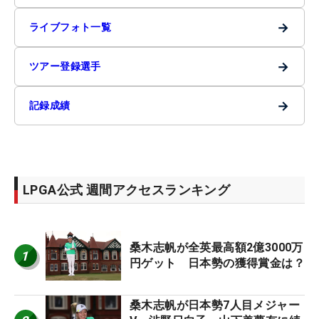
→
ライブフォト一覧
→
ツアー登録選手
→
記録成績
LPGA公式 週間アクセスランキング
桑木志帆が全英最高額2億3000万
1
円ゲット 日本勢の獲得賞金は？
桑木志帆が日本勢7人目メジャー