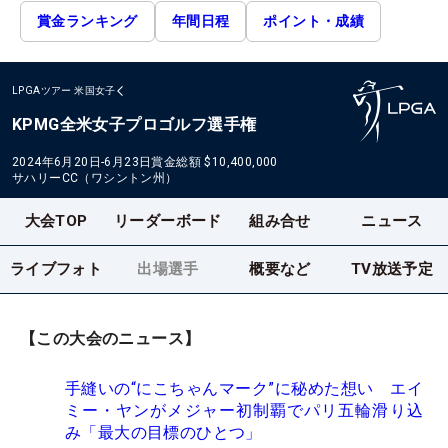
賞金ランキング
年間日程
ポイント・成績
LPGAツアー
米国女子
KPMG全米女子プロゴルフ選手権
2024年6月20日-6月23日
賞金総額
$10,400,000
サハリーCC（ワシントン州）
大会TOP
リーダーボード
組み合せ
ニュース
ライブフォト
出場選手
概要など
TV放送予定
【この大会のニュース】
手縫いの“にこちゃんマーク”に秘めた想い エイ
ミー・ヤンがメジャー初制覇でパリ五輪滑り込
み「最大の目標のひとつ」