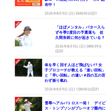
布中！
2026年8月9日 (日) 06時00分
1
「ほぼメンタル」パター入ら
ず今季2度目の予選落ち 佐
久間朱莉に何が起きている？
2026年8月9日 (日) 08時39分
20
体を早く回す人ほど飛ばない!? 女
子プロコーチが教える「速い回転」
と「早い回転」の違い #四の五の言
わず振り氣れ
2026年8月9日 (日) 12時00分
31
雪辱へアルバトロス一発！ デイビ
ス・トンプソンがプレーオフ圏内に