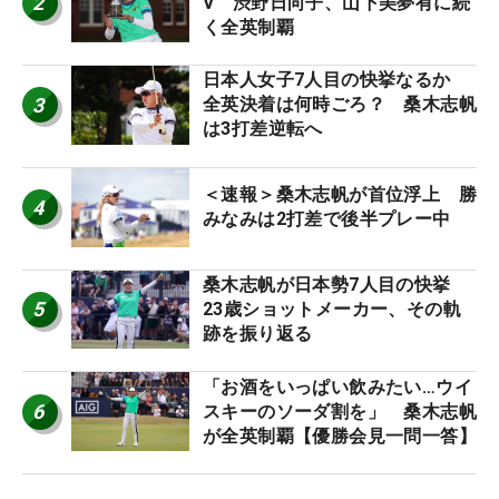
2
V 渋野日向子、山下美夢有に続
く全英制覇
日本人女子7人目の快挙なるか
3
全英決着は何時ごろ？ 桑木志帆
は3打差逆転へ
＜速報＞桑木志帆が首位浮上 勝
4
みなみは2打差で後半プレー中
桑木志帆が日本勢7人目の快挙
5
23歳ショットメーカー、その軌
跡を振り返る
「お酒をいっぱい飲みたい…ウイ
6
スキーのソーダ割を」 桑木志帆
が全英制覇【優勝会見一問一答】