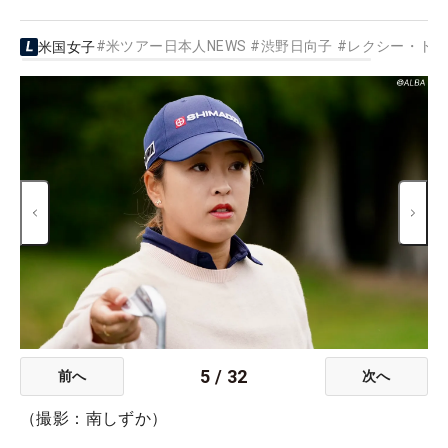
#
米ツアー日本人NEWS
#
渋野日向子
#
レクシー・ト
米国女子
5
/
32
前へ
次へ
（撮影：南しずか）