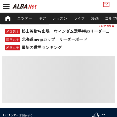
全ツアー
ギア
レッスン
ライフ
漫画
ゴルフ
メルマガ登録
松山英樹ら出場 ウィンダム選手権のリーダーボード
米国男子
北海道meijiカップ リーダーボード
国内女子
最新の世界ランキング
米国女子
LPGAツアー
米国女子