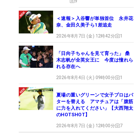
9
＜速報＞入谷響が単独首位 永井花
奈、金田久美子ら1差追走
2026年8月7日 (金) 12時42分
1
「日向子ちゃんを見て育った」 桑
木志帆が全英女王に 今度は憧れら
れる存在へ
2026年8月4日 (火) 09時00分
1
夏場の重いグリーンで女子プロはパ
ターを替える アマチュアは「腹筋
に力を入れてください」【大西翔太
のHOTSHOT】
2026年8月7日 (金) 12時00分
7