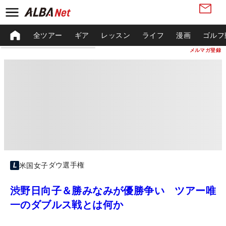
全ツアー
ギア
レッスン
ライフ
漫画
ゴルフ
メルマガ登録
ダウ選手権
米国女子
渋野日向子＆勝みなみが優勝争い ツアー唯
一のダブルス戦とは何か