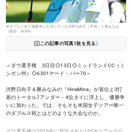
米ダブルス戦で優勝争いを演じている渋野日向子（手前）と勝みなみ
（撮影：ALBA）
この記事の写真
1
枚を見る
＜ダウ選手権 3日目◇13日◇ミッドランドCC（ミ
シガン州）◇6301ヤード・パー70＞
渋野日向子＆勝みなみの『HinaMina』が首位と3打
差のトータル7アンダー・4位タイに浮上し、優勝争
いに加わった。では、そもそも米国女子ツアー唯一
のダブルス戦とはどのような大会なのか。
ダウ選手権は2019年に新設されたLPGAツアーの公