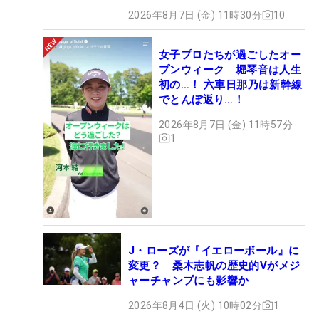
2026年8月7日 (金) 11時30分
10
女子プロたちが過ごしたオー
プンウィーク 堀琴音は人生
初の…！ 六車日那乃は新幹線
でとんぼ返り…！
2026年8月7日 (金) 11時57分
1
J・ローズが『イエローボール』に
変更？ 桑木志帆の歴史的Vがメジ
ャーチャンプにも影響か
2026年8月4日 (火) 10時02分
1