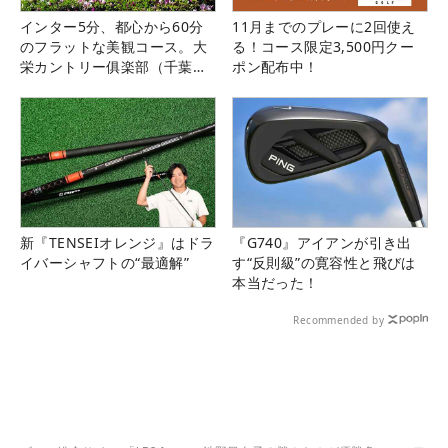
インター5分、都心から60分
11月までのプレーに2回使え
のフラットな美観コース。大
る！コース限定3,500円クー
栄カントリー俱楽部（千葉
ポン配布中！
県）
新『TENSEIオレンジ』はドラ
『G740』アイアンが引き出
イバーシャフトの“最適解”
す“反則級”の寛容性と飛びは
本当だった！
Recommended by