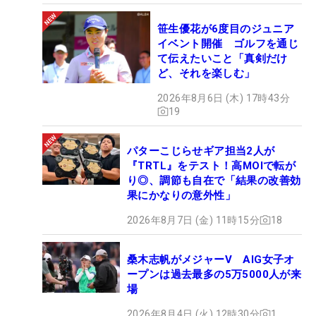
笹生優花が6度目のジュニア
イベント開催 ゴルフを通じ
て伝えたいこと「真剣だけ
ど、それを楽しむ」
2026年8月6日 (木) 17時43分
19
パターこじらせギア担当2人が
『TRTL』をテスト！高MOIで転が
り◎、調節も自在で「結果の改善効
果にかなりの意外性」
2026年8月7日 (金) 11時15分
18
桑木志帆がメジャーV AIG女子オ
ープンは過去最多の5万5000人が来
場
2026年8月4日 (火) 12時30分
1