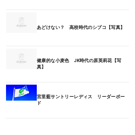
（ロレックスランキング）ポイントは付与されない
ため、個人戦とはやや異なる位置づけでもある。
現在ポイントランキング109位の渋野にとっては、
あどけない？ 高校時代のシブコ【写真】
大量ポイント獲得のチャンスでもある。4週後のメ
ジャー「アムンディ エビアン選手権」では現時点で
リザーブ3番手につけており、今大会の結果次第で
は出場を手繰り寄せる可能性もある。さらに、フル
健康的な小麦色 JK時代の原英莉花【写
真】
シードに相当する『カテゴリー1』（同80位以内）
入りに向けても重要な一戦となる。
「しっかり上位を狙いにいけると思うので頑張りた
宮里藍サントリーレディス リーダーボー
い」（勝）、「2人で私たちらしく、いいスコアを
ド
出せるように頑張りたい」（渋野）。今季ここまで
日本勢の優勝がない中、唯一のペア戦でその流れに
風穴を開けたい。（文・齊藤啓介）