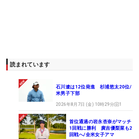
読まれています
石川遼は12位発進 杉浦悠太20位/
米男子下部
2026年8月7日 (金) 10時29分
1
首位通過の岩永杏奈がマッチ
1回戦に勝利 廣吉優梨菜も2
回戦へ/全米女子アマ