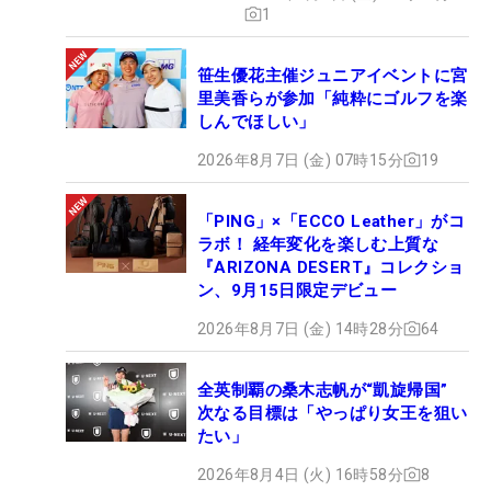
1
笹生優花主催ジュニアイベントに宮
里美香らが参加「純粋にゴルフを楽
しんでほしい」
2026年8月7日 (金) 07時15分
19
「PING」×「ECCO Leather」がコ
ラボ！ 経年変化を楽しむ上質な
『ARIZONA DESERT』コレクショ
ン、9月15日限定デビュー
2026年8月7日 (金) 14時28分
64
全英制覇の桑木志帆が“凱旋帰国”
次なる目標は「やっぱり女王を狙い
たい」
2026年8月4日 (火) 16時58分
8