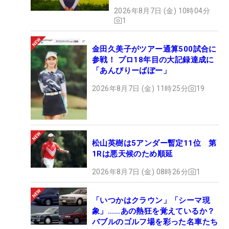
2026年8月7日 (金) 10時04分
1
金田久美子がツアー通算500試合に
参戦！ プロ18年目の大記録達成に
「あんびりーばぼー」
2026年8月7日 (金) 11時25分
19
松山英樹は5アンダー暫定11位 第
1Rは悪天候のため順延
2026年8月7日 (金) 08時26分
1
「いつかはクラウン」「シーマ現
象」……あの熱狂を覚えているか？
バブルのゴルフ場を彩った名車たち