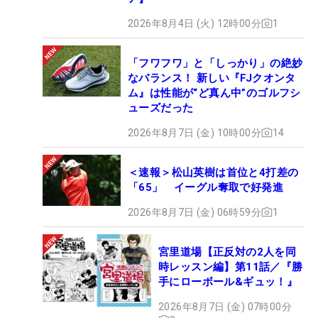
2026年8月4日 (火) 12時00分
1
「フワフワ」と「しっかり」の絶妙
なバランス！ 新しい『FJクオンタ
ム』は性能が“ど真ん中”のゴルフシ
ューズだった
2026年8月7日 (金) 10時00分
14
＜速報＞松山英樹は首位と4打差の
「65」 イーグル奪取で好発進
2026年8月7日 (金) 06時59分
1
宮里道場【正反対の2人を同
時レッスン編】第11話／『勝
手にローボール&ギュッ！』
2026年8月7日 (金) 07時00分