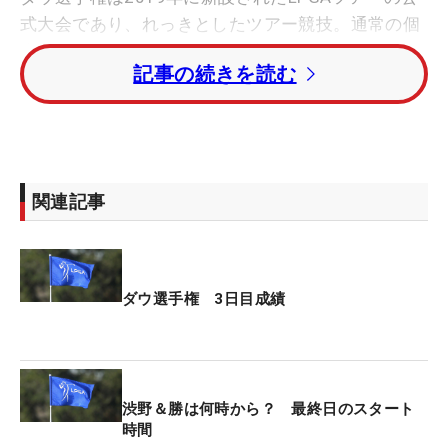
式大会であり、れっきとしたツアー競技。通常の個
人戦とは異なり、ペアで戦う特別フォーマットとし
記事の続きを読む
て実施されている。
もちろん、今大会で優勝すれば、それぞれの通算勝
利数に1勝が刻まれる。昨年大会を制したイム・ジ
ンヒ＆イ・ソミ組（ともに韓国）も、それぞれキャ
関連記事
リア初優勝として記録された。
もし渋野と勝のペアが勝てば、渋野は2019年「AIG
女子オープン」（全英女子）以来となる通算2勝
ダウ選手権 3日目成績
目、勝にとってはツアー初優勝となる。
ポイント面でも特徴がある。メジャーを除く通常大
会の優勝が500ptであるのに対し、本大会は410ptが
渋野＆勝は何時から？ 最終日のスタート
それぞれに付与される。一方で、世界ランキング
時間