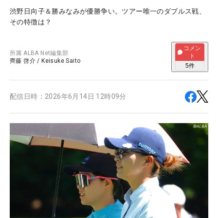
渋野日向子＆勝みなみが優勝争い。ツアー唯一のダブルス戦、
その特徴は？
コメン
所属
ALBA Net編集部
ト
齊藤 啓介
/
Keisuke Saito
5
件
配信日時：
2026年6月14日 12時09分