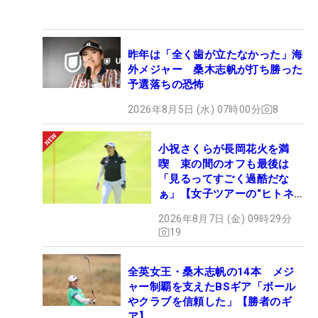
昨年は「全く歯が立たなかった」海
外メジャー 桑木志帆が打ち勝った
予選落ちの恐怖
2026年8月5日 (水) 07時00分
8
小祝さくらが長岡花火を満
喫 束の間のオフも最後は
「見るってすごく過酷だな
ぁ」【女子ツアーの“ヒトネ
タ”】
2026年8月7日 (金) 09時29分
19
全英女王・桑木志帆の14本 メジ
ャー制覇を支えたBSギア「ボール
やクラブを信頼した」【勝者のギ
ア】